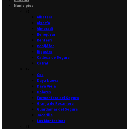
Municipios
#1
Albatera
Algorfa
Almoradí
Benejúzar
Benferri
Benijófar
Bigastro
Callosa de Segura
Catral
#2
Cox
Daya Nueva
Daya Vieja
Dolores
Formentera del Segura
Granja de Rocamora
Guardamar del Segura
Jacarilla
Los Montesinos
#3