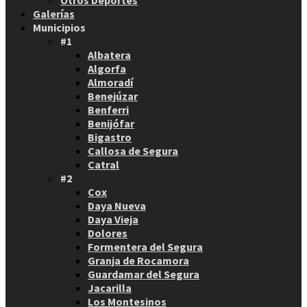
Otros Deportes
Galerías
Municipios
#1
Albatera
Algorfa
Almoradí
Benejúzar
Benferri
Benijófar
Bigastro
Callosa de Segura
Catral
#2
Cox
Daya Nueva
Daya Vieja
Dolores
Formentera del Segura
Granja de Rocamora
Guardamar del Segura
Jacarilla
Los Montesinos