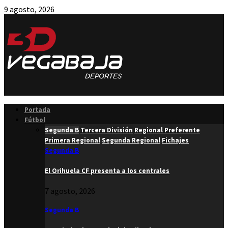
9 agosto, 2026
Facebook
Twitter
Instagram
Youtube
Email
Portada
Fútbol
Segunda B
Tercera División
Regional Preferente
Primera Regional
Segunda Regional
Fichajes
Segunda B
El Orihuela CF presenta a los centrales
7 agosto, 2026
Segunda B