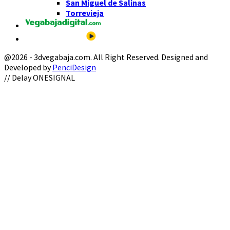
San Miguel de Salinas
Torrevieja
@2026 - 3dvegabaja.com. All Right Reserved. Designed and
Developed by
PenciDesign
Facebook
Twitter
Instagram
Youtube
Email
// Delay ONESIGNAL