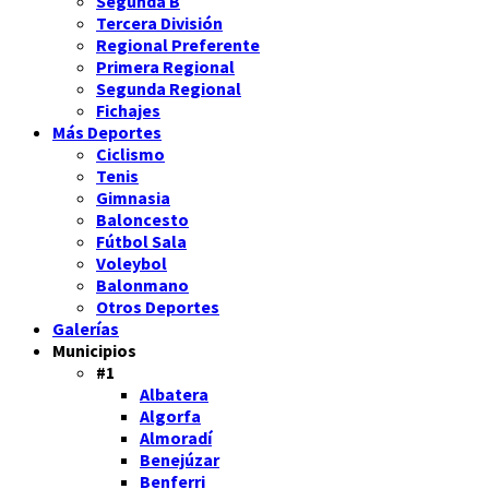
Segunda B
Tercera División
Regional Preferente
Primera Regional
Segunda Regional
Fichajes
Más Deportes
Ciclismo
Tenis
Gimnasia
Baloncesto
Fútbol Sala
Voleybol
Balonmano
Otros Deportes
Galerías
Municipios
#1
Albatera
Algorfa
Almoradí
Benejúzar
Benferri