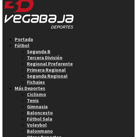
Facebook
Twitter
Instagram
Youtube
Email
Portada
Fútbol
Segunda B
Tercera División
Regional Preferente
Primera Regional
Segunda Regional
Fichajes
Más Deportes
Ciclismo
Tenis
Gimnasia
Baloncesto
Fútbol Sala
Voleybol
Balonmano