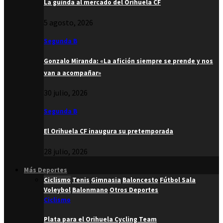
La guinda al mercado del Orihuela CF
5 agosto, 2026
Segunda B
Gonzalo Miranda: «La afición siempre se prende y nos
van a acompañar»
30 julio, 2026
Segunda B
El Orihuela CF inaugura su pretemporada
28 julio, 2026
Más Deportes
Ciclismo
Tenis
Gimnasia
Baloncesto
Fútbol Sala
Voleybol
Balonmano
Otros Deportes
Ciclismo
Plata para el Orihuela Cycling Team