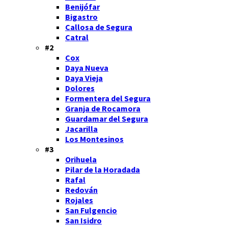
Benijófar
Bigastro
Callosa de Segura
Catral
#2
Cox
Daya Nueva
Daya Vieja
Dolores
Formentera del Segura
Granja de Rocamora
Guardamar del Segura
Jacarilla
Los Montesinos
#3
Orihuela
Pilar de la Horadada
Rafal
Redován
Rojales
San Fulgencio
San Isidro