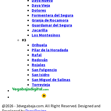
Daya Nueva
Daya Vieja
Dolores
Formentera del Segura
Granja de Rocamora
Guardamar del Segura
Jacarilla
Los Montesinos
#3
Orihuela
Pilar de la Horadada
Rafal
Redován
Rojales
San Fulgencio
San Isidro
San Miguel de Salinas
Torrevieja
@2026 - 3dvegabaja.com. All Right Reserved. Designed and
Developed by
PenciDesign