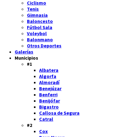
Ciclismo
Tenis
Gimnasia
Baloncesto
Fútbol Sala
Voleybol
Balonmano
Otros Deportes
Galerías
Municipios
#1
Albatera
Algorfa
Almoradí
Benejúzar
Benferri
Benijófar
Bigastro
Callosa de Segura
Catral
#2
Cox