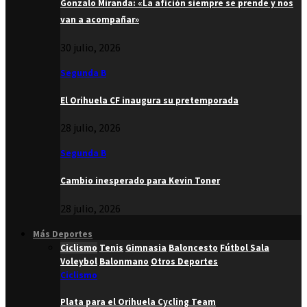
Gonzalo Miranda: «La afición siempre se prende y nos
van a acompañar»
30 julio, 2026
Segunda B
El Orihuela CF inaugura su pretemporada
28 julio, 2026
Segunda B
Cambio inesperado para Kevin Toner
28 julio, 2026
Más Deportes
Ciclismo
Tenis
Gimnasia
Baloncesto
Fútbol Sala
Voleybol
Balonmano
Otros Deportes
Ciclismo
Plata para el Orihuela Cycling Team