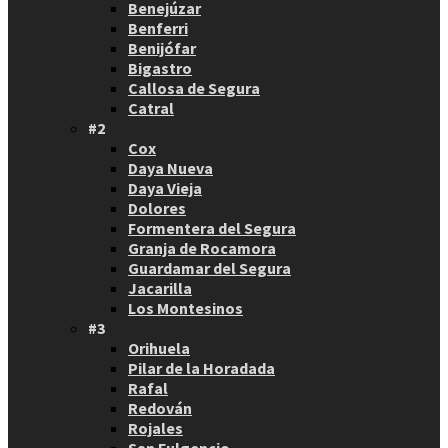
Benejúzar
Benferri
Benijófar
Bigastro
Callosa de Segura
Catral
#2
Cox
Daya Nueva
Daya Vieja
Dolores
Formentera del Segura
Granja de Rocamora
Guardamar del Segura
Jacarilla
Los Montesinos
#3
Orihuela
Pilar de la Horadada
Rafal
Redován
Rojales