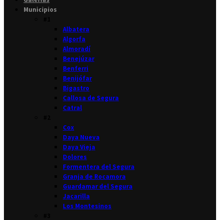
Municipios
#1
Albatera
Algorfa
Almoradí
Benejúzar
Benferri
Benijófar
Bigastro
Callosa de Segura
Catral
#2
Cox
Daya Nueva
Daya Vieja
Dolores
Formentera del Segura
Granja de Rocamora
Guardamar del Segura
Jacarilla
Los Montesinos
#3