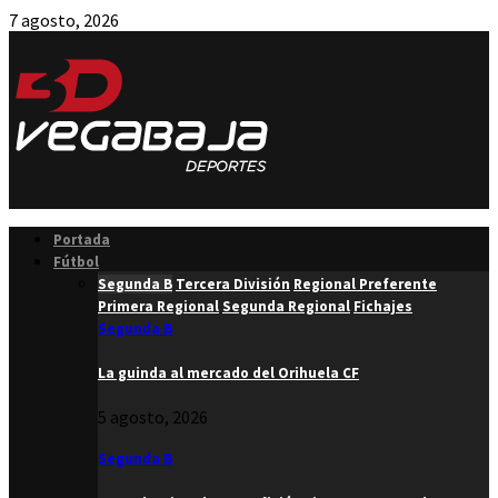
7 agosto, 2026
Facebook
Twitter
Instagram
Youtube
Email
Portada
Fútbol
Segunda B
Tercera División
Regional Preferente
Primera Regional
Segunda Regional
Fichajes
Segunda B
La guinda al mercado del Orihuela CF
5 agosto, 2026
Segunda B