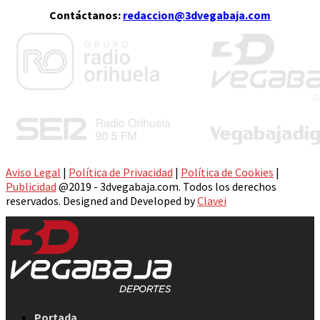
Contáctanos:
redaccion@3dvegabaja.com
Aviso Legal
|
Política de Privacidad
|
Política de Cookies
|
Publicidad
@2019 - 3dvegabaja.com. Todos los derechos
reservados. Designed and Developed by
Clavei
Facebook
Twitter
Instagram
Youtube
Email
Portada