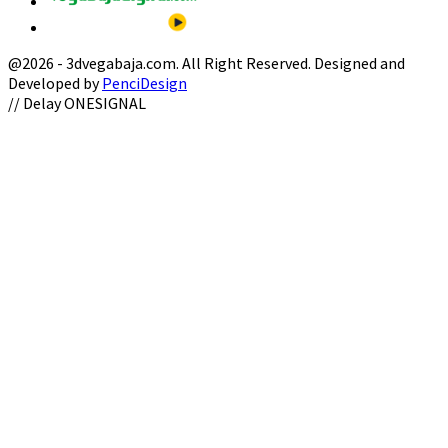
@2026 - 3dvegabaja.com. All Right Reserved. Designed and
Developed by
PenciDesign
Facebook
Twitter
Instagram
Youtube
Email
// Delay ONESIGNAL