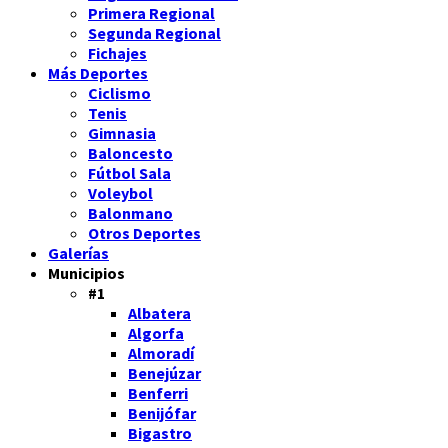
Primera Regional
Segunda Regional
Fichajes
Más Deportes
Ciclismo
Tenis
Gimnasia
Baloncesto
Fútbol Sala
Voleybol
Balonmano
Otros Deportes
Galerías
Municipios
#1
Albatera
Algorfa
Almoradí
Benejúzar
Benferri
Benijófar
Bigastro