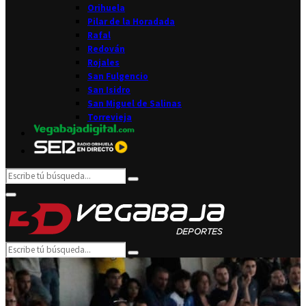
Orihuela
Pilar de la Horadada
Rafal
Redován
Rojales
San Fulgencio
San Isidro
San Miguel de Salinas
Torrevieja
Search
Search
for:
Facebook
Twitter
Instagram
Youtube
Email
Primary
Menu
Search
Search
for: