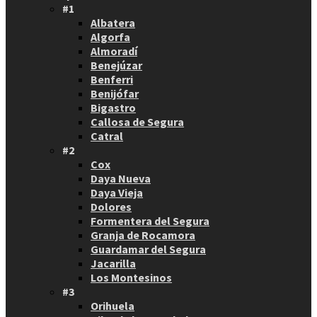
#1
Albatera
Algorfa
Almoradí
Benejúzar
Benferri
Benijófar
Bigastro
Callosa de Segura
Catral
#2
Cox
Daya Nueva
Daya Vieja
Dolores
Formentera del Segura
Granja de Rocamora
Guardamar del Segura
Jacarilla
Los Montesinos
#3
Orihuela