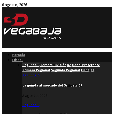
6 agosto, 2026
Facebook
Twitter
Instagram
Youtube
Email
Portada
Fútbol
Segunda B
Tercera División
Regional Preferente
Primera Regional
Segunda Regional
Fichajes
Segunda B
La guinda al mercado del Orihuela CF
5 agosto, 2026
Segunda B