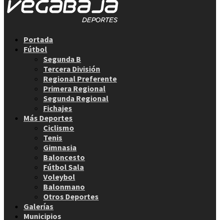
Facebook
Twitter
Instagram
Youtube
Email
Portada
Fútbol
Segunda B
Tercera División
Regional Preferente
Primera Regional
Segunda Regional
Fichajes
Más Deportes
Ciclismo
Tenis
Gimnasia
Baloncesto
Fútbol Sala
Voleybol
Balonmano
Otros Deportes
Galerías
Municipios