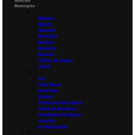
Municipios
#1
Albatera
Algorfa
Almoradí
Benejúzar
Benferri
Benijófar
Bigastro
Callosa de Segura
Catral
#2
Cox
Daya Nueva
Daya Vieja
Dolores
Formentera del Segura
Granja de Rocamora
Guardamar del Segura
Jacarilla
Los Montesinos
#3