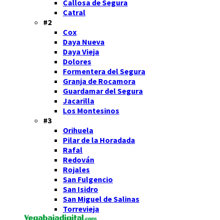
Callosa de Segura
Catral
#2
Cox
Daya Nueva
Daya Vieja
Dolores
Formentera del Segura
Granja de Rocamora
Guardamar del Segura
Jacarilla
Los Montesinos
#3
Orihuela
Pilar de la Horadada
Rafal
Redován
Rojales
San Fulgencio
San Isidro
San Miguel de Salinas
Torrevieja