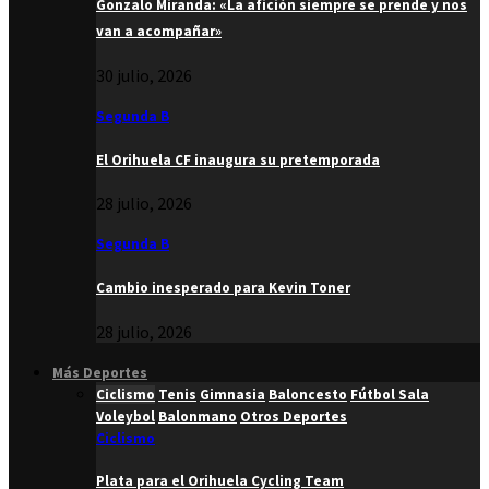
Gonzalo Miranda: «La afición siempre se prende y nos
van a acompañar»
30 julio, 2026
Segunda B
El Orihuela CF inaugura su pretemporada
28 julio, 2026
Segunda B
Cambio inesperado para Kevin Toner
28 julio, 2026
Más Deportes
Ciclismo
Tenis
Gimnasia
Baloncesto
Fútbol Sala
Voleybol
Balonmano
Otros Deportes
Ciclismo
Plata para el Orihuela Cycling Team