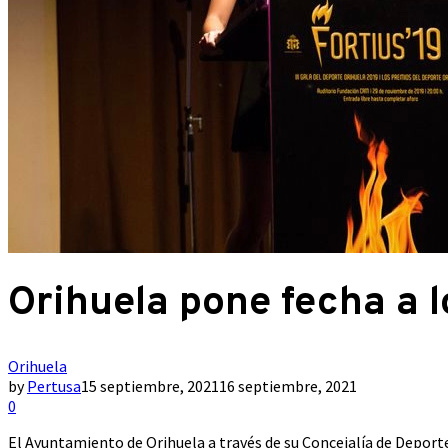
Orihuela pone fecha a l
Orihuela
by
Pertusa
15 septiembre, 2021
16 septiembre, 2021
0
El Ayuntamiento de Orihuela a través de su Concejalía de Deporte