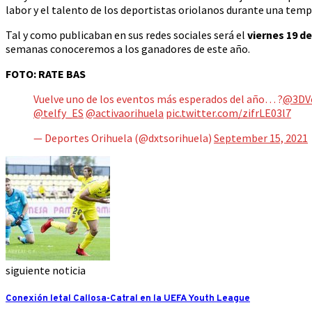
labor y el talento de los deportistas oriolanos durante una tem
Tal y como publicaban en sus redes sociales será el
viernes 19 d
semanas conoceremos a los ganadores de este año.
FOTO: RATE BAS
Vuelve uno de los eventos más esperados del año… ?
@3DV
@telfy_ES
@activaorihuela
pic.twitter.com/zifrLE03l7
— Deportes Orihuela (@dxtsorihuela)
September 15, 2021
siguiente noticia
Conexión letal Callosa-Catral en la UEFA Youth League