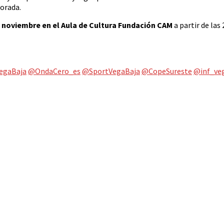
porada.
e noviembre en el Aula de Cultura Fundación CAM
a partir de las
egaBaja
@OndaCero_es
@SportVegaBaja
@CopeSureste
@inf_ve