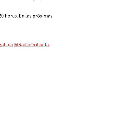
 20 horas. En las próximas
gabaja
@RadioOrihuela