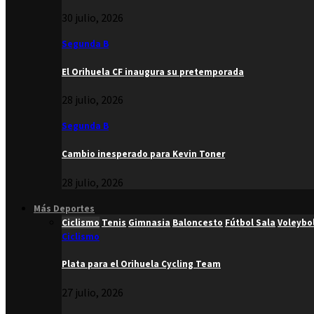
30 julio, 2026
Segunda B
El Orihuela CF inaugura su pretemporada
28 julio, 2026
Segunda B
Cambio inesperado para Kevin Toner
28 julio, 2026
Más Deportes
Ciclismo
Tenis
Gimnasia
Baloncesto
Fútbol Sala
Voleybo
Ciclismo
Plata para el Orihuela Cycling Team
27 julio, 2026