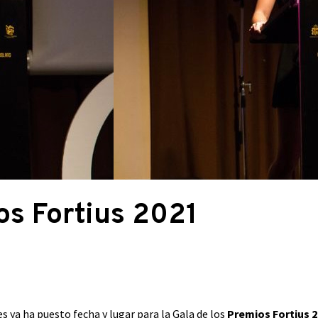
os Fortius 2021
s ya ha puesto fecha y lugar para la Gala de los
Premios Fortius 