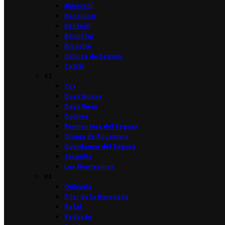
Almoradí
Benejúzar
Benferri
Benijófar
Bigastro
Callosa de Segura
Catral
#2
Cox
Daya Nueva
Daya Vieja
Dolores
Formentera del Segura
Granja de Rocamora
Guardamar del Segura
Jacarilla
Los Montesinos
#3
Orihuela
Pilar de la Horadada
Rafal
Redován