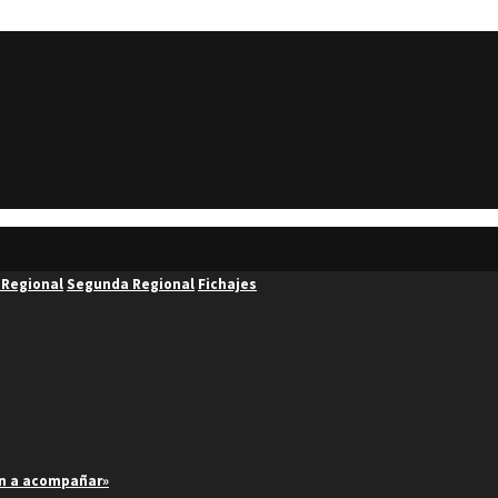
 Regional
Segunda Regional
Fichajes
an a acompañar»