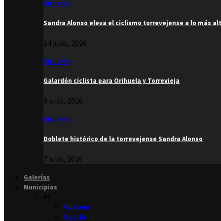
Ciclismo
Sandra Alonso eleva el ciclismo torrevejense a lo más al
14 julio, 2026
Ciclismo
Galardón ciclista para Orihuela y Torrevieja
8 julio, 2026
Ciclismo
Doblete histórico de la torrevejense Sandra Alonso
7 julio, 2026
Galerías
Municipios
#1
Albatera
Algorfa