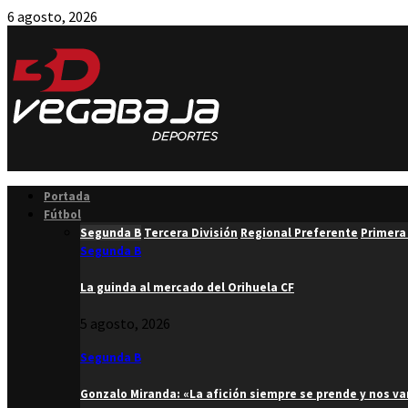
6 agosto, 2026
Facebook
Twitter
Instagram
Youtube
Email
Portada
Fútbol
Segunda B
Tercera División
Regional Preferente
Primera
Segunda B
La guinda al mercado del Orihuela CF
5 agosto, 2026
Segunda B
Gonzalo Miranda: «La afición siempre se prende y nos v