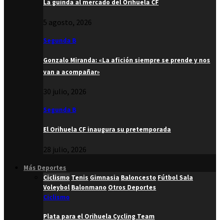
La guinda al mercado del Orihuela CF
5 agosto, 2026
Segunda B
Gonzalo Miranda: «La afición siempre se prende y nos
van a acompañar»
30 julio, 2026
Segunda B
El Orihuela CF inaugura su pretemporada
28 julio, 2026
Más Deportes
Ciclismo
Tenis
Gimnasia
Baloncesto
Fútbol Sala
Voleybol
Balonmano
Otros Deportes
Ciclismo
Plata para el Orihuela Cycling Team