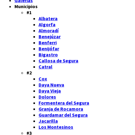
Galerías
Municipios
#1
Albatera
Algorfa
Almoradí
Benejúzar
Benferri
Benijófar
Bigastro
Callosa de Segura
Catral
#2
Cox
Daya Nueva
Daya Vieja
Dolores
Formentera del Segura
Granja de Rocamora
Guardamar del Segura
Jacarilla
Los Montesinos
#3