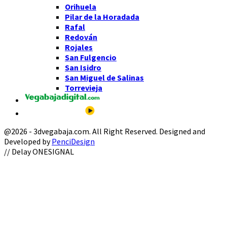
Orihuela
Pilar de la Horadada
Rafal
Redován
Rojales
San Fulgencio
San Isidro
San Miguel de Salinas
Torrevieja
@2026 - 3dvegabaja.com. All Right Reserved. Designed and
Developed by
PenciDesign
Facebook
Twitter
Instagram
Youtube
Email
// Delay ONESIGNAL