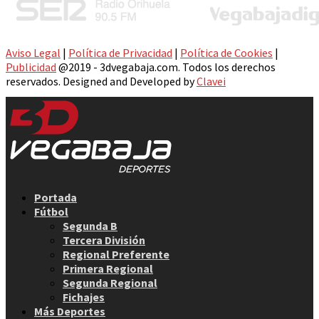
Aviso Legal
|
Política de Privacidad
|
Política de Cookies
|
Publicidad
@2019 - 3dvegabaja.com. Todos los derechos
reservados. Designed and Developed by
Clavei
Facebook
Twitter
Instagram
Youtube
Email
Portada
Fútbol
Segunda B
Tercera División
Regional Preferente
Primera Regional
Segunda Regional
Fichajes
Más Deportes