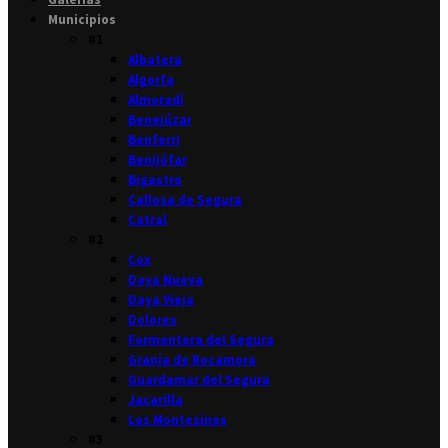
Municipios
#1
Albatera
Algorfa
Almoradí
Benejúzar
Benferri
Benijófar
Bigastro
Callosa de Segura
Catral
#2
Cox
Daya Nueva
Daya Vieja
Dolores
Formentera del Segura
Granja de Rocamora
Guardamar del Segura
Jacarilla
Los Montesinos
#3