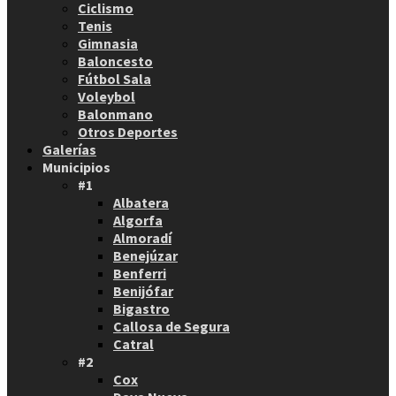
Ciclismo
Tenis
Gimnasia
Baloncesto
Fútbol Sala
Voleybol
Balonmano
Otros Deportes
Galerías
Municipios
#1
Albatera
Algorfa
Almoradí
Benejúzar
Benferri
Benijófar
Bigastro
Callosa de Segura
Catral
#2
Cox