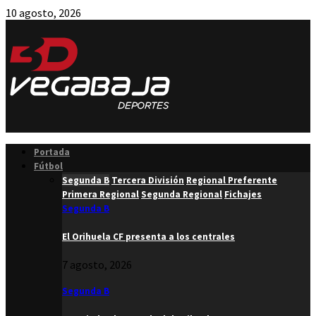
10 agosto, 2026
Facebook
Twitter
Instagram
Youtube
Email
Portada
Fútbol
Segunda B
Tercera División
Regional Preferente
Primera Regional
Segunda Regional
Fichajes
Segunda B
El Orihuela CF presenta a los centrales
7 agosto, 2026
Segunda B