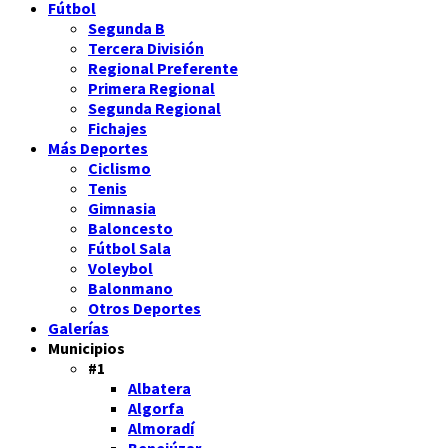
Fútbol
Segunda B
Tercera División
Regional Preferente
Primera Regional
Segunda Regional
Fichajes
Más Deportes
Ciclismo
Tenis
Gimnasia
Baloncesto
Fútbol Sala
Voleybol
Balonmano
Otros Deportes
Galerías
Municipios
#1
Albatera
Algorfa
Almoradí
Benejúzar