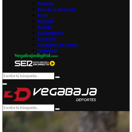
Orihuela
Pilar de la Horadada
Rafal
Redován
Rojales
San Fulgencio
San Isidro
San Miguel de Salinas
Torrevieja
Search
Search
for:
Facebook
Twitter
Instagram
Youtube
Email
Primary
Menu
Search
Search
for: