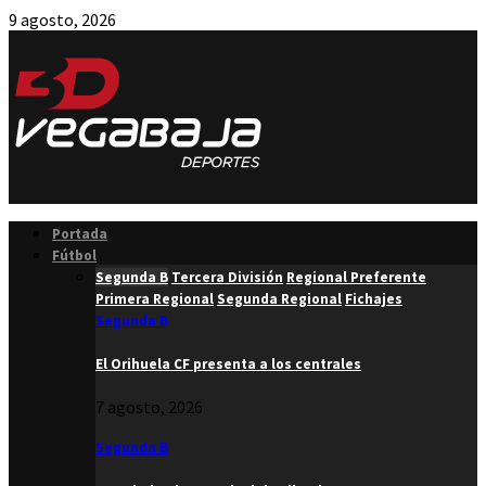
9 agosto, 2026
Facebook
Twitter
Instagram
Youtube
Email
Portada
Fútbol
Segunda B
Tercera División
Regional Preferente
Primera Regional
Segunda Regional
Fichajes
Segunda B
El Orihuela CF presenta a los centrales
7 agosto, 2026
Segunda B