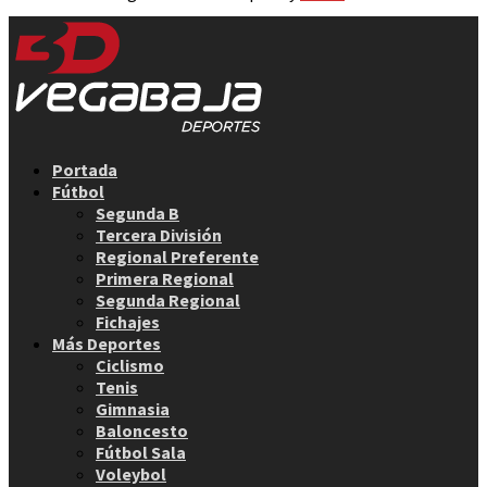
Facebook
Twitter
Instagram
Youtube
Email
Portada
Fútbol
Segunda B
Tercera División
Regional Preferente
Primera Regional
Segunda Regional
Fichajes
Más Deportes
Ciclismo
Tenis
Gimnasia
Baloncesto
Fútbol Sala
Voleybol