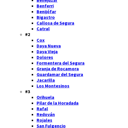
Benferri
Benijófar
Bigastro
Callosa de Segura
Catral
#2
Cox
Daya Nueva
Daya Vieja
Dolores
Formentera del Segura
Granja de Rocamora
Guardamar del Segura
Jacarilla
Los Montesinos
#3
Orihuela
Pilar de la Horadada
Rafal
Redován
Rojales
San Fulgencio