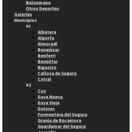
Balonmano
Otros Deportes
Galerías
Municipios
#1
Albatera
Algorfa
Almoradí
Benejúzar
Benferri
Benijófar
Bigastro
Callosa de Segura
Catral
#2
Cox
Daya Nueva
Daya Vieja
Dolores
Formentera del Segura
Granja de Rocamora
Guardamar del Segura
Jacarilla