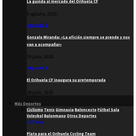
La guinda al mercado del Orihuela CF
5 agosto, 2026
Segunda B
Gonzalo Miranda: «La afición siempre se prende y nos
van a acompañar»
30 julio, 2026
Segunda B
El Orihuela CF inaugura su pretemporada
28 julio, 2026
Más Deportes
Ciclismo
Tenis
Gimnasia
Baloncesto
Fútbol Sala
Voleybol
Balonmano
Otros Deportes
Ciclismo
Plata para el Orihuela Cycling Team