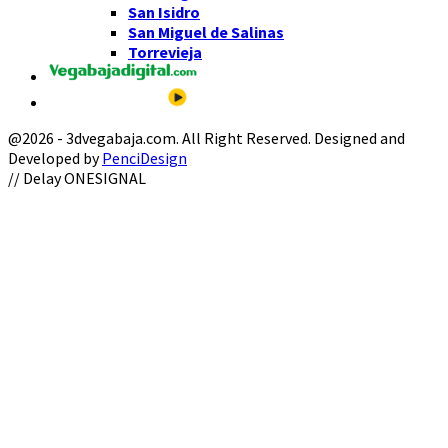
San Isidro
San Miguel de Salinas
Torrevieja
@2026 - 3dvegabaja.com. All Right Reserved. Designed and
Developed by
PenciDesign
Facebook
Twitter
Instagram
Youtube
Email
// Delay ONESIGNAL