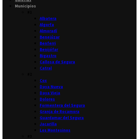
Municipios
#1
Albatera
Algorfa
Almoradí
Benejúzar
Benferri
Benijófar
Bigastro
Callosa de Segura
Catral
#2
Cox
Daya Nueva
Daya Vieja
Dolores
Formentera del Segura
Granja de Rocamora
Guardamar del Segura
Jacarilla
Los Montesinos
#3