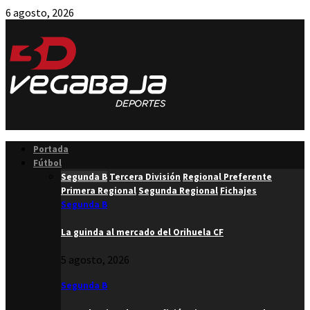
6 agosto, 2026
Facebook
Twitter
Instagram
Youtube
Email
Portada
Fútbol
Segunda B
Tercera División
Regional Preferente
Primera Regional
Segunda Regional
Fichajes
Segunda B
La guinda al mercado del Orihuela CF
5 agosto, 2026
Segunda B