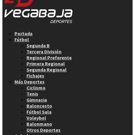
Facebook
Twitter
Instagram
Youtube
Email
Portada
Fútbol
Segunda B
Tercera División
Regional Preferente
Primera Regional
Segunda Regional
Fichajes
Más Deportes
Ciclismo
Tenis
Gimnasia
Baloncesto
Fútbol Sala
Voleybol
Balonmano
Otros Deportes