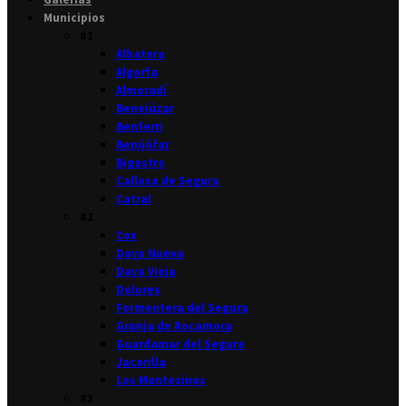
Municipios
#1
Albatera
Algorfa
Almoradí
Benejúzar
Benferri
Benijófar
Bigastro
Callosa de Segura
Catral
#2
Cox
Daya Nueva
Daya Vieja
Dolores
Formentera del Segura
Granja de Rocamora
Guardamar del Segura
Jacarilla
Los Montesinos
#3