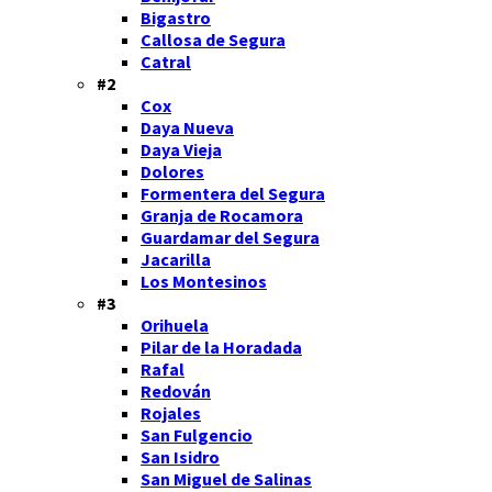
Bigastro
Callosa de Segura
Catral
#2
Cox
Daya Nueva
Daya Vieja
Dolores
Formentera del Segura
Granja de Rocamora
Guardamar del Segura
Jacarilla
Los Montesinos
#3
Orihuela
Pilar de la Horadada
Rafal
Redován
Rojales
San Fulgencio
San Isidro
San Miguel de Salinas