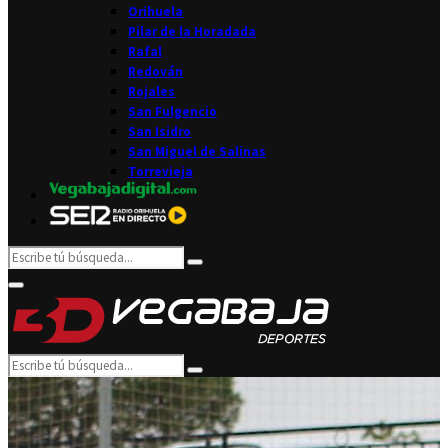
Orihuela
Pilar de la Horadada
Rafal
Redován
Rojales
San Fulgencio
San Isidro
San Miguel de Salinas
Torrevieja
Search
Search
for:
Facebook
Twitter
Instagram
Youtube
Email
Primary
Menu
Search
Search
for: