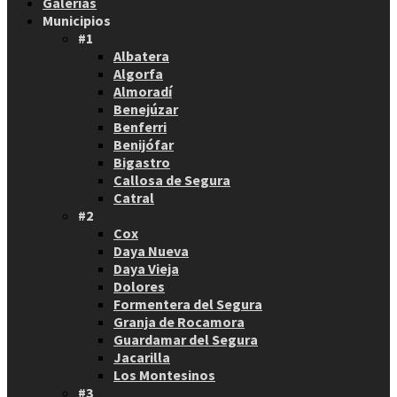
Galerías
Municipios
#1
Albatera
Algorfa
Almoradí
Benejúzar
Benferri
Benijófar
Bigastro
Callosa de Segura
Catral
#2
Cox
Daya Nueva
Daya Vieja
Dolores
Formentera del Segura
Granja de Rocamora
Guardamar del Segura
Jacarilla
Los Montesinos
#3