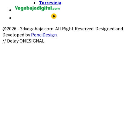
Torrevieja
@2026 - 3dvegabaja.com. All Right Reserved. Designed and
Developed by
PenciDesign
Facebook
Twitter
Instagram
Youtube
Email
// Delay ONESIGNAL