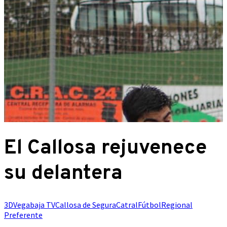
El Callosa rejuvenece
su delantera
3DVegabaja TV
Callosa de Segura
Catral
Fútbol
Regional
Preferente