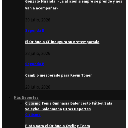
Gonzalo Miranda: «La afición siempre se prende y nos
van a acompañar»
30 julio, 2026
Segunda B
El Orihuela CF inaugura su pretemporada
28 julio, 2026
Segunda B
Cambio inesperado para Kevin Toner
28 julio, 2026
Más Deportes
Ciclismo
Tenis
Gimnasia
Baloncesto
Fútbol Sala
Voleybol
Balonmano
Otros Deportes
Ciclismo
Plata para el Orihuela Cycling Team