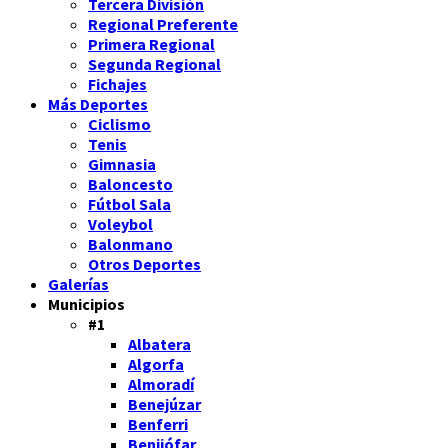
Tercera División
Regional Preferente
Primera Regional
Segunda Regional
Fichajes
Más Deportes
Ciclismo
Tenis
Gimnasia
Baloncesto
Fútbol Sala
Voleybol
Balonmano
Otros Deportes
Galerías
Municipios
#1
Albatera
Algorfa
Almoradí
Benejúzar
Benferri
Benijófar