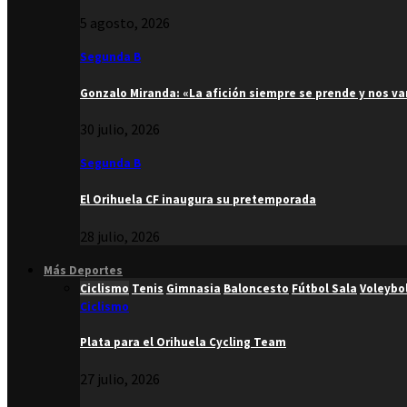
5 agosto, 2026
Segunda B
Gonzalo Miranda: «La afición siempre se prende y nos v
30 julio, 2026
Segunda B
El Orihuela CF inaugura su pretemporada
28 julio, 2026
Más Deportes
Ciclismo
Tenis
Gimnasia
Baloncesto
Fútbol Sala
Voleybo
Ciclismo
Plata para el Orihuela Cycling Team
27 julio, 2026