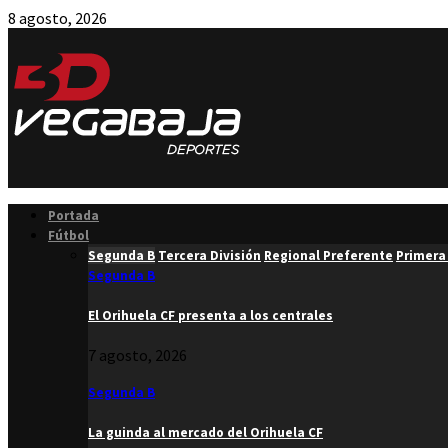
8 agosto, 2026
Facebook
Twitter
Instagram
Youtube
Email
Portada
Fútbol
Segunda B
Tercera División
Regional Preferente
Primera
Segunda B
El Orihuela CF presenta a los centrales
7 agosto, 2026
Segunda B
La guinda al mercado del Orihuela CF