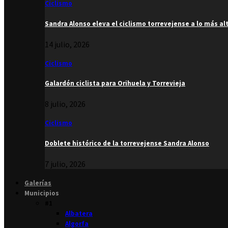
Ciclismo
Sandra Alonso eleva el ciclismo torrevejense a lo más al
14 julio, 2026
Ciclismo
Galardón ciclista para Orihuela y Torrevieja
8 julio, 2026
Ciclismo
Doblete histórico de la torrevejense Sandra Alonso
7 julio, 2026
Galerías
Municipios
#1
Albatera
Algorfa