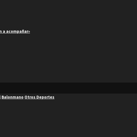
an a acompañar»
l
Balonmano
Otros Deportes