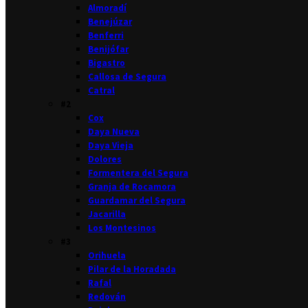
Almoradí
Benejúzar
Benferri
Benijófar
Bigastro
Callosa de Segura
Catral
#2
Cox
Daya Nueva
Daya Vieja
Dolores
Formentera del Segura
Granja de Rocamora
Guardamar del Segura
Jacarilla
Los Montesinos
#3
Orihuela
Pilar de la Horadada
Rafal
Redován