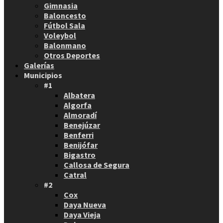
Gimnasia
Baloncesto
Fútbol Sala
Voleybol
Balonmano
Otros Deportes
Galerías
Municipios
#1
Albatera
Algorfa
Almoradí
Benejúzar
Benferri
Benijófar
Bigastro
Callosa de Segura
Catral
#2
Cox
Daya Nueva
Daya Vieja