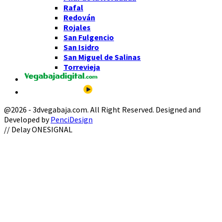
Rafal
Redován
Rojales
San Fulgencio
San Isidro
San Miguel de Salinas
Torrevieja
@2026 - 3dvegabaja.com. All Right Reserved. Designed and
Developed by
PenciDesign
Facebook
Twitter
Instagram
Youtube
Email
// Delay ONESIGNAL