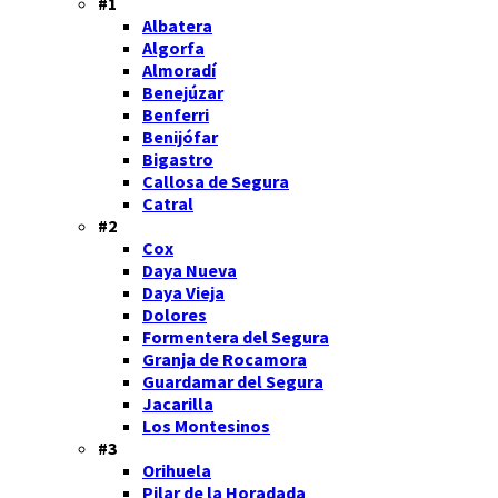
#1
Albatera
Algorfa
Almoradí
Benejúzar
Benferri
Benijófar
Bigastro
Callosa de Segura
Catral
#2
Cox
Daya Nueva
Daya Vieja
Dolores
Formentera del Segura
Granja de Rocamora
Guardamar del Segura
Jacarilla
Los Montesinos
#3
Orihuela
Pilar de la Horadada