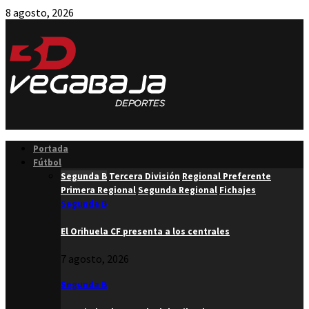
8 agosto, 2026
Facebook
Twitter
Instagram
Youtube
Email
Portada
Fútbol
Segunda B
Tercera División
Regional Preferente
Primera Regional
Segunda Regional
Fichajes
Segunda B
El Orihuela CF presenta a los centrales
7 agosto, 2026
Segunda B