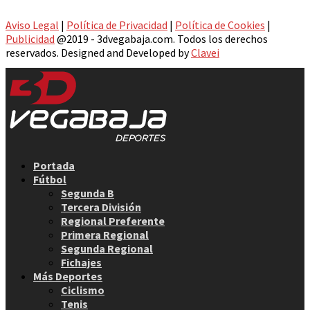
Aviso Legal
|
Política de Privacidad
|
Política de Cookies
|
Publicidad
@2019 - 3dvegabaja.com. Todos los derechos
reservados. Designed and Developed by
Clavei
Facebook
Twitter
Instagram
Youtube
Email
Portada
Fútbol
Segunda B
Tercera División
Regional Preferente
Primera Regional
Segunda Regional
Fichajes
Más Deportes
Ciclismo
Tenis