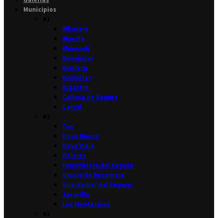
Municipios
#1
Albatera
Algorfa
Almoradí
Benejúzar
Benferri
Benijófar
Bigastro
Callosa de Segura
Catral
#2
Cox
Daya Nueva
Daya Vieja
Dolores
Formentera del Segura
Granja de Rocamora
Guardamar del Segura
Jacarilla
Los Montesinos
#3