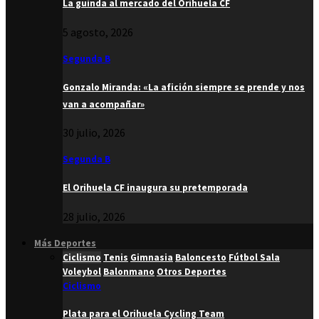
La guinda al mercado del Orihuela CF
5 agosto, 2026
Segunda B
Gonzalo Miranda: «La afición siempre se prende y nos
van a acompañar»
30 julio, 2026
Segunda B
El Orihuela CF inaugura su pretemporada
28 julio, 2026
Más Deportes
Ciclismo
Tenis
Gimnasia
Baloncesto
Fútbol Sala
Voleybol
Balonmano
Otros Deportes
Ciclismo
Plata para el Orihuela Cycling Team