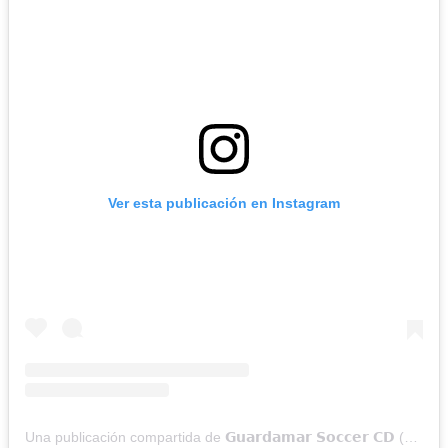
Ver esta publicación en Instagram
Una publicación compartida de 𝗚𝘂𝗮𝗿𝗱𝗮𝗺𝗮𝗿 𝗦𝗼𝗰𝗰𝗲𝗿 𝗖𝗗 (@guardamarsoccersenior)