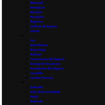
Almoradí
Benejúzar
Benferri
Benijófar
Bigastro
Callosa de Segura
Catral
#2
Cox
Daya Nueva
Daya Vieja
Dolores
Formentera del Segura
Granja de Rocamora
Guardamar del Segura
Jacarilla
Los Montesinos
#3
Orihuela
Pilar de la Horadada
Rafal
Redován