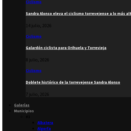
Ciclismo
Sandra Alonso eleva el ciclismo torrevejense a lo más al
14 julio, 2026
Ciclismo
Galardón ciclista para Orihuela y Torrevieja
8 julio, 2026
Ciclismo
Doblete histórico de la torrevejense Sandra Alonso
7 julio, 2026
Galerías
Municipios
#1
Albatera
Algorfa