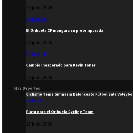
30 julio, 2026
Segunda B
El Orihuela CF inaugura su pretemporada
28 julio, 2026
Segunda B
Cambio inesperado para Kevin Toner
28 julio, 2026
Más Deportes
Ciclismo
Tenis
Gimnasia
Baloncesto
Fútbol Sala
Voleybo
Ciclismo
Plata para el Orihuela Cycling Team
27 julio, 2026