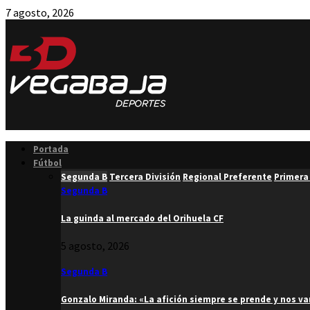
7 agosto, 2026
Facebook
Twitter
Instagram
Youtube
Email
Portada
Fútbol
Segunda B
Tercera División
Regional Preferente
Primera
Segunda B
La guinda al mercado del Orihuela CF
5 agosto, 2026
Segunda B
Gonzalo Miranda: «La afición siempre se prende y nos v