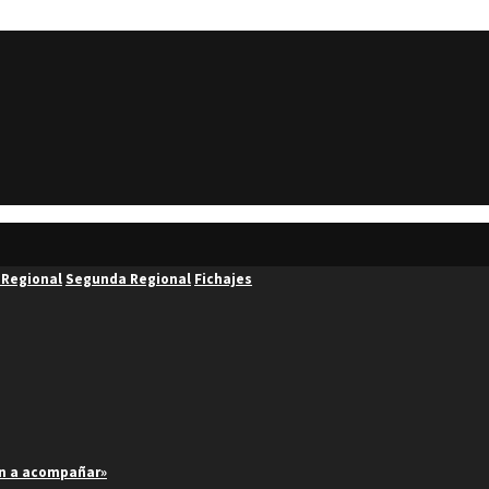
 Regional
Segunda Regional
Fichajes
an a acompañar»