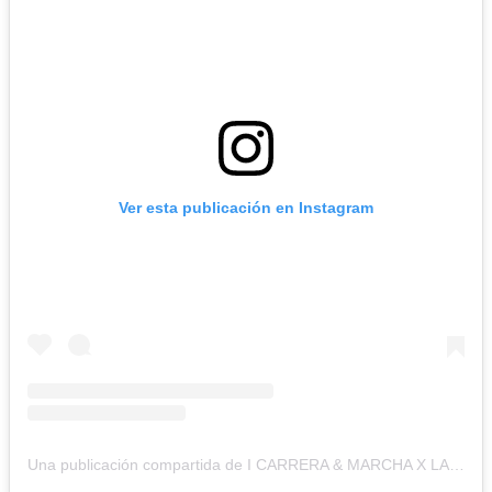
Ver esta publicación en Instagram
Una publicación compartida de I CARRERA & MARCHA X LAS TRIPLES SAN ISIDRO 5K (@5kxlastriplessanisidro)