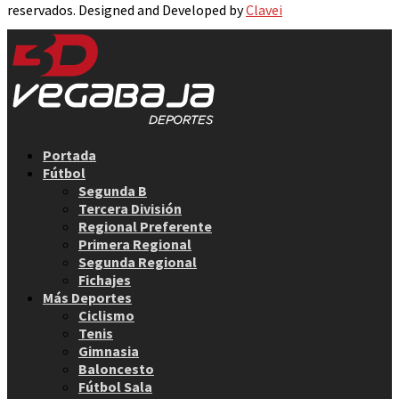
reservados. Designed and Developed by
Clavei
Facebook
Twitter
Instagram
Youtube
Email
Portada
Fútbol
Segunda B
Tercera División
Regional Preferente
Primera Regional
Segunda Regional
Fichajes
Más Deportes
Ciclismo
Tenis
Gimnasia
Baloncesto
Fútbol Sala