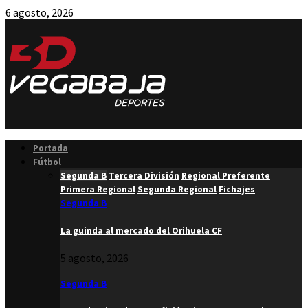
6 agosto, 2026
Facebook
Twitter
Instagram
Youtube
Email
Portada
Fútbol
Segunda B
Tercera División
Regional Preferente
Primera Regional
Segunda Regional
Fichajes
Segunda B
La guinda al mercado del Orihuela CF
5 agosto, 2026
Segunda B