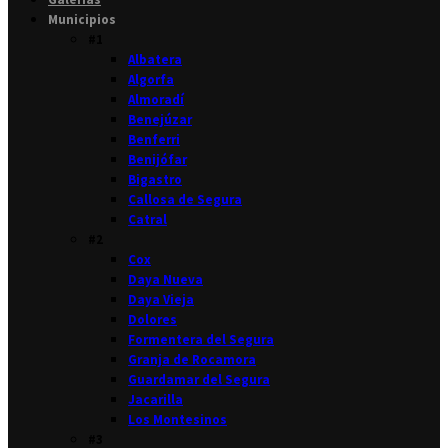
Municipios
#1
Albatera
Algorfa
Almoradí
Benejúzar
Benferri
Benijófar
Bigastro
Callosa de Segura
Catral
#2
Cox
Daya Nueva
Daya Vieja
Dolores
Formentera del Segura
Granja de Rocamora
Guardamar del Segura
Jacarilla
Los Montesinos
#3