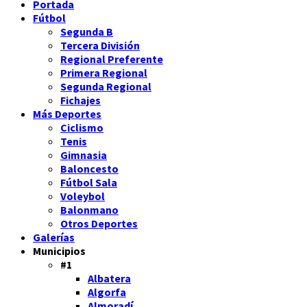
Portada
Fútbol
Segunda B
Tercera División
Regional Preferente
Primera Regional
Segunda Regional
Fichajes
Más Deportes
Ciclismo
Tenis
Gimnasia
Baloncesto
Fútbol Sala
Voleybol
Balonmano
Otros Deportes
Galerías
Municipios
#1
Albatera
Algorfa
Almoradí