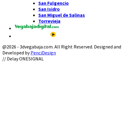
San Fulgencio
San Isidro
San Miguel de Salinas
Torrevieja
@2026 - 3dvegabaja.com. All Right Reserved. Designed and
Developed by
PenciDesign
Facebook
Twitter
Instagram
Youtube
Email
// Delay ONESIGNAL