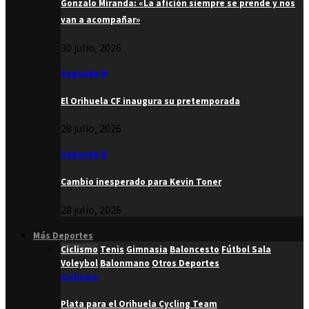
Gonzalo Miranda: «La afición siempre se prende y nos
van a acompañar»
30 julio, 2026
Segunda B
El Orihuela CF inaugura su pretemporada
28 julio, 2026
Segunda B
Cambio inesperado para Kevin Toner
28 julio, 2026
Más Deportes
Ciclismo
Tenis
Gimnasia
Baloncesto
Fútbol Sala
Voleybol
Balonmano
Otros Deportes
Ciclismo
Plata para el Orihuela Cycling Team