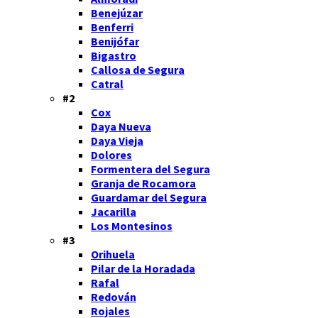
Benejúzar
Benferri
Benijófar
Bigastro
Callosa de Segura
Catral
#2
Cox
Daya Nueva
Daya Vieja
Dolores
Formentera del Segura
Granja de Rocamora
Guardamar del Segura
Jacarilla
Los Montesinos
#3
Orihuela
Pilar de la Horadada
Rafal
Redován
Rojales