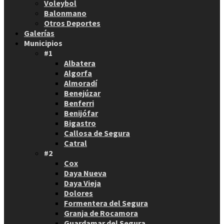
Voleybol
Balonmano
Otros Deportes
Galerías
Municipios
#1
Albatera
Algorfa
Almoradí
Benejúzar
Benferri
Benijófar
Bigastro
Callosa de Segura
Catral
#2
Cox
Daya Nueva
Daya Vieja
Dolores
Formentera del Segura
Granja de Rocamora
Guardamar del Segura