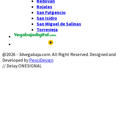
Redován
Rojales
San Fulgencio
San Isidro
San Miguel de Salinas
Torrevieja
@2026 - 3dvegabaja.com. All Right Reserved. Designed and
Developed by
PenciDesign
Facebook
Twitter
Instagram
Youtube
Email
// Delay ONESIGNAL