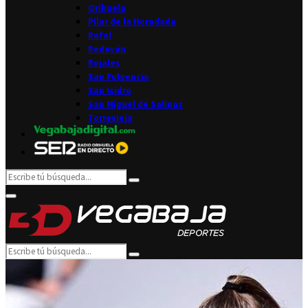
Orihuela
Pilar de la Horadada
Rafal
Redován
Rojales
San Fulgencio
San Isidro
San Miguel de Salinas
Torrevieja
Search
Search
for:
Facebook
Twitter
Instagram
Youtube
Email
Primary
Menu
Search
Search
for: