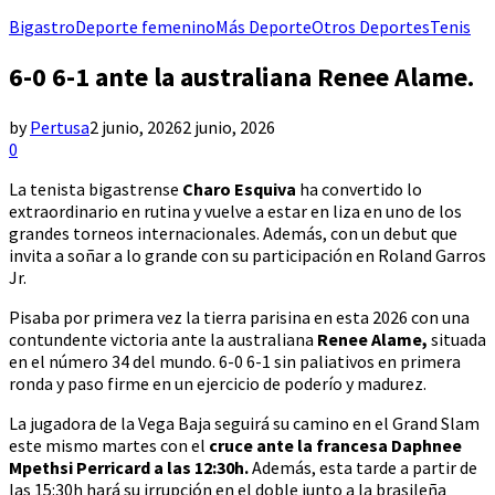
Bigastro
Deporte femenino
Más Deporte
Otros Deportes
Tenis
6-0 6-1 ante la australiana Renee Alame.
by
Pertusa
2 junio, 2026
2 junio, 2026
0
La tenista bigastrense
Charo Esquiva
ha convertido lo
extraordinario en rutina y vuelve a estar en liza en uno de los
grandes torneos internacionales. Además, con un debut que
invita a soñar a lo grande con su participación en Roland Garros
Jr.
Pisaba por primera vez la tierra parisina en esta 2026 con una
contundente victoria ante la australiana
Renee Alame,
situada
en el número 34 del mundo. 6-0 6-1 sin paliativos en primera
ronda y paso firme en un ejercicio de poderío y madurez.
La jugadora de la Vega Baja seguirá su camino en el Grand Slam
este mismo martes con el
cruce ante la francesa Daphnee
Mpethsi Perricard a las 12:30h.
Además, esta tarde a partir de
las 15:30h hará su irrupción en el doble junto a la brasileña