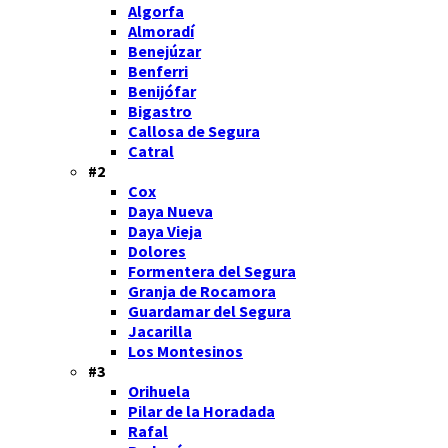
Algorfa
Almoradí
Benejúzar
Benferri
Benijófar
Bigastro
Callosa de Segura
Catral
#2
Cox
Daya Nueva
Daya Vieja
Dolores
Formentera del Segura
Granja de Rocamora
Guardamar del Segura
Jacarilla
Los Montesinos
#3
Orihuela
Pilar de la Horadada
Rafal