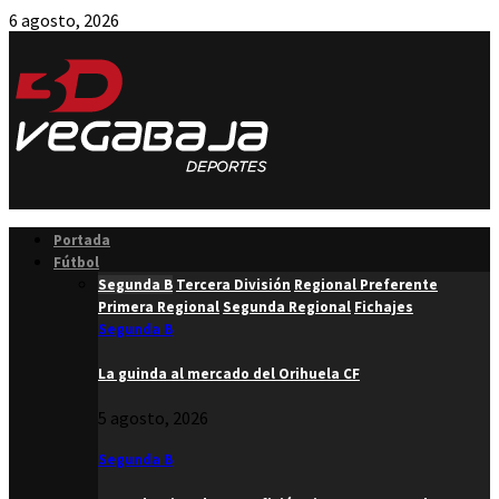
6 agosto, 2026
Facebook
Twitter
Instagram
Youtube
Email
Portada
Fútbol
Segunda B
Tercera División
Regional Preferente
Primera Regional
Segunda Regional
Fichajes
Segunda B
La guinda al mercado del Orihuela CF
5 agosto, 2026
Segunda B