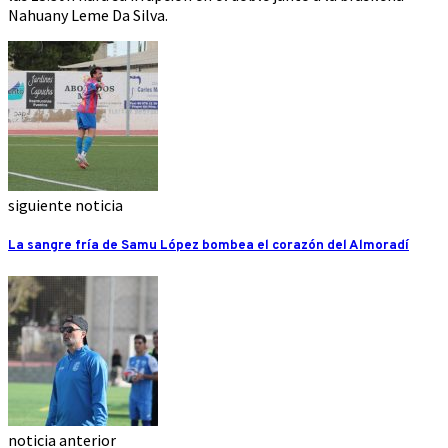
Nahuany Leme Da Silva.
siguiente noticia
La sangre fría de Samu López bombea el corazón del Almoradí
noticia anterior