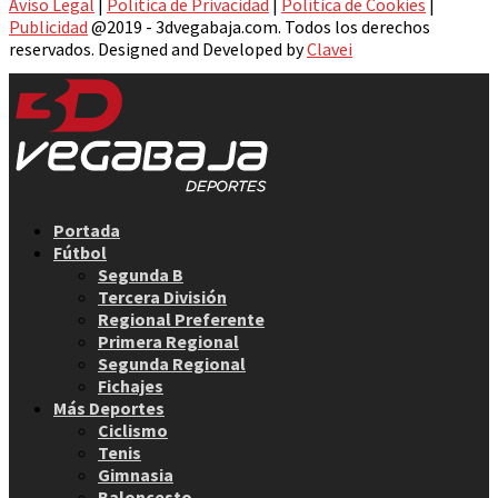
Aviso Legal
|
Política de Privacidad
|
Política de Cookies
|
Publicidad
@2019 - 3dvegabaja.com. Todos los derechos
reservados. Designed and Developed by
Clavei
Facebook
Twitter
Instagram
Youtube
Email
Portada
Fútbol
Segunda B
Tercera División
Regional Preferente
Primera Regional
Segunda Regional
Fichajes
Más Deportes
Ciclismo
Tenis
Gimnasia
Baloncesto