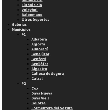
Fútbol Sala
Voleybol
Balonmano
Otros Deportes
Galerías
Municipios
#1
Albatera
Algorfa
Almoradí
Benejúzar
Benferri
Benijófar
Bigastro
Callosa de Segura
Catral
#2
Cox
Daya Nueva
Daya Vieja
Dolores
Formentera del Segura