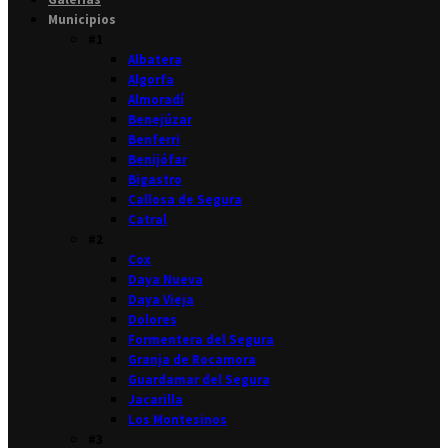
Municipios
#1
Albatera
Algorfa
Almoradí
Benejúzar
Benferri
Benijófar
Bigastro
Callosa de Segura
Catral
#2
Cox
Daya Nueva
Daya Vieja
Dolores
Formentera del Segura
Granja de Rocamora
Guardamar del Segura
Jacarilla
Los Montesinos
#3