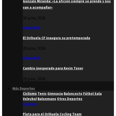
Gonzalo Miranda: «La afición siempre se prende y nos
van a acompañar»
30 julio, 2026
Segunda B
El Orihuela CF inaugura su pretemporada
28 julio, 2026
Segunda B
Cambio inesperado para Kevin Toner
28 julio, 2026
Más Deportes
Ciclismo
Tenis
Gimnasia
Baloncesto
Fútbol Sala
Voleybol
Balonmano
Otros Deportes
Ciclismo
Plata para el Orihuela Cycling Team