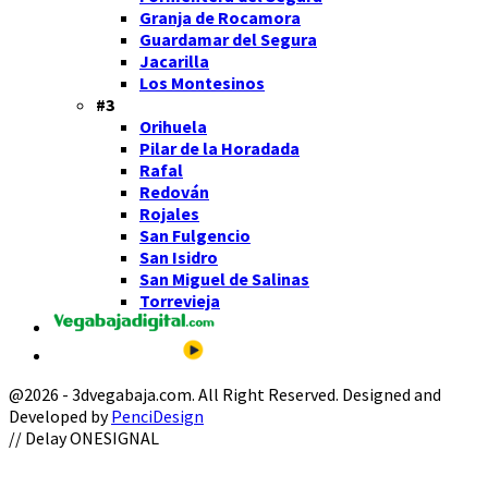
Granja de Rocamora
Guardamar del Segura
Jacarilla
Los Montesinos
#3
Orihuela
Pilar de la Horadada
Rafal
Redován
Rojales
San Fulgencio
San Isidro
San Miguel de Salinas
Torrevieja
@2026 - 3dvegabaja.com. All Right Reserved. Designed and
Developed by
PenciDesign
Facebook
Twitter
Instagram
Youtube
Email
// Delay ONESIGNAL