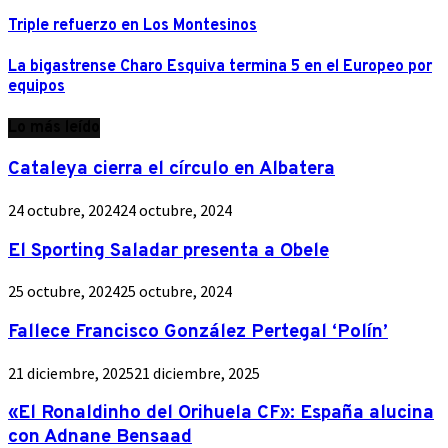
Triple refuerzo en Los Montesinos
La bigastrense Charo Esquiva termina 5 en el Europeo por
equipos
Lo más leído
Cataleya cierra el círculo en Albatera
24 octubre, 2024
24 octubre, 2024
El Sporting Saladar presenta a Obele
25 octubre, 2024
25 octubre, 2024
Fallece Francisco González Pertegal ‘Polín’
21 diciembre, 2025
21 diciembre, 2025
«El Ronaldinho del Orihuela CF»: España alucina
con Adnane Bensaad