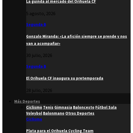
La guinda al mercado del Orihuela CF
5 agosto, 2026
Segunda B
Gonzalo Miranda: «La afición siempre se prende y nos
van a acompañar»
30 julio, 2026
Segunda B
El Orihuela CF inaugura su pretemporada
28 julio, 2026
Más Deportes
Ciclismo
Tenis
Gimnasia
Baloncesto
Fútbol Sala
Voleybol
Balonmano
Otros Deportes
Ciclismo
Plata para el Orihuela Cycling Team