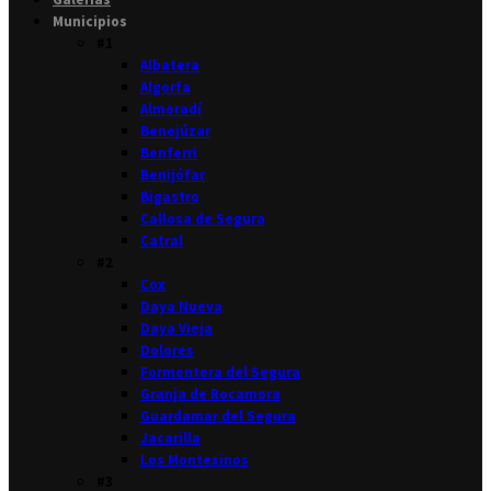
Municipios
#1
Albatera
Algorfa
Almoradí
Benejúzar
Benferri
Benijófar
Bigastro
Callosa de Segura
Catral
#2
Cox
Daya Nueva
Daya Vieja
Dolores
Formentera del Segura
Granja de Rocamora
Guardamar del Segura
Jacarilla
Los Montesinos
#3