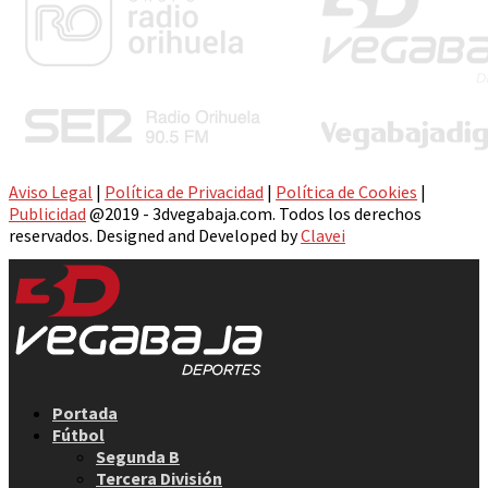
Aviso Legal
|
Política de Privacidad
|
Política de Cookies
|
Publicidad
@2019 - 3dvegabaja.com. Todos los derechos
reservados. Designed and Developed by
Clavei
Facebook
Twitter
Instagram
Youtube
Email
Portada
Fútbol
Segunda B
Tercera División