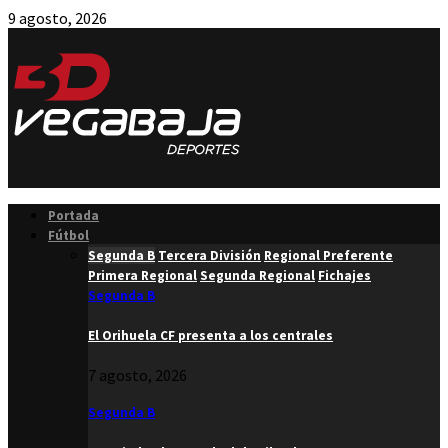
9 agosto, 2026
Facebook
Twitter
Instagram
Youtube
Email
Portada
Fútbol
Segunda B
Tercera División
Regional Preferente
Primera Regional
Segunda Regional
Fichajes
Segunda B
El Orihuela CF presenta a los centrales
7 agosto, 2026
Segunda B