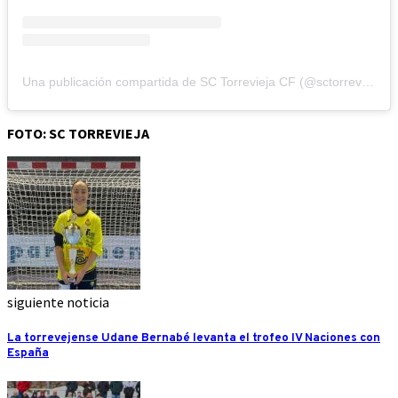
Una publicación compartida de SC Torrevieja CF (@sctorreviejacf)
FOTO: SC TORREVIEJA
siguiente noticia
La torrevejense Udane Bernabé levanta el trofeo IV Naciones con
España