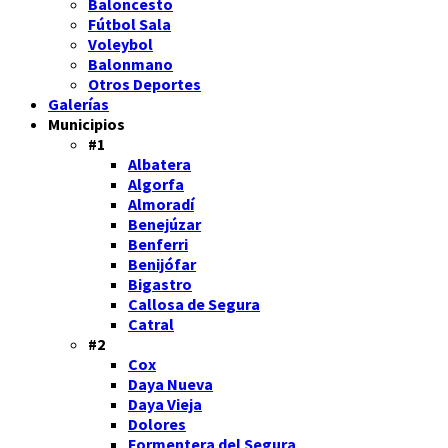
Baloncesto
Fútbol Sala
Voleybol
Balonmano
Otros Deportes
Galerías
Municipios
#1
Albatera
Algorfa
Almoradí
Benejúzar
Benferri
Benijófar
Bigastro
Callosa de Segura
Catral
#2
Cox
Daya Nueva
Daya Vieja
Dolores
Formentera del Segura