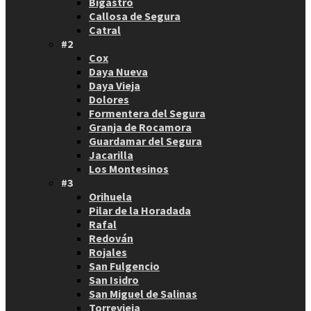
Bigastro
Callosa de Segura
Catral
#2
Cox
Daya Nueva
Daya Vieja
Dolores
Formentera del Segura
Granja de Rocamora
Guardamar del Segura
Jacarilla
Los Montesinos
#3
Orihuela
Pilar de la Horadada
Rafal
Redován
Rojales
San Fulgencio
San Isidro
San Miguel de Salinas
Torrevieja