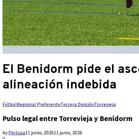
El Benidorm pide el as
alineación indebida
Fútbol
Regional Preferente
Tercera División
Torrevieja
Pulso legal entre Torrevieja y Benidorm
by
Pertusa
11 junio, 2026
11 junio, 2026
0