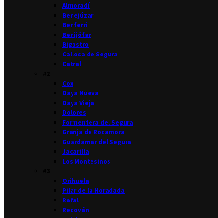
Almoradí
Benejúzar
Benferri
Benijófar
Bigastro
Callosa de Segura
Catral
#2
Cox
Daya Nueva
Daya Vieja
Dolores
Formentera del Segura
Granja de Rocamora
Guardamar del Segura
Jacarilla
Los Montesinos
#3
Orihuela
Pilar de la Horadada
Rafal
Redován