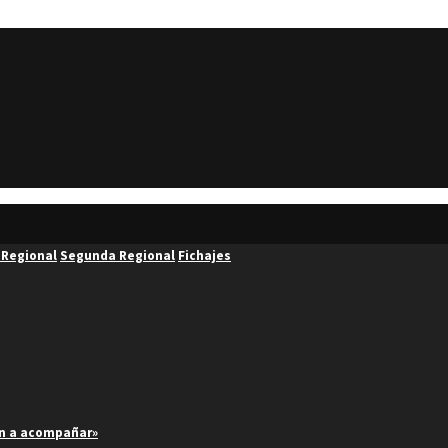
 Regional
Segunda Regional
Fichajes
an a acompañar»