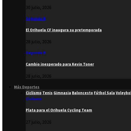
30 julio, 2026
Segunda B
El Orihuela CF inaugura su pretemporada
28 julio, 2026
Segunda B
Cambio inesperado para Kevin Toner
28 julio, 2026
Más Deportes
Ciclismo
Tenis
Gimnasia
Baloncesto
Fútbol Sala
Voleybo
Ciclismo
Plata para el Orihuela Cycling Team
27 julio, 2026