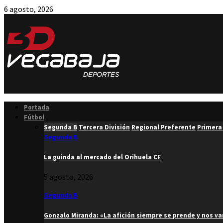
6 agosto, 2026
Facebook
Twitter
Instagram
Youtube
Email
Portada
Fútbol
Segunda B
Tercera División
Regional Preferente
Primera
Segunda B
La guinda al mercado del Orihuela CF
5 agosto, 2026
Segunda B
Gonzalo Miranda: «La afición siempre se prende y nos v