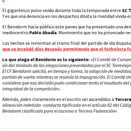
El gigantesco pulso vivido durante toda la temporada entre
SC T
Y es que una denuncia en los despachos dilata la rivalidad vivida en 
El Benidorm hacía público este jueves que ha presentado una den
mediocentro
Pablo Abadía
. Movimiento que no ha provocado nerv
Los hechos se remontan al tramo final del partido de ida disput
que se invalidó días después permitiendo que el futbolista fu
Lo que alega el Benidorm es lo siguiente:
«
El Comité de Compet
sin dar traslado de las alegaciones presentadas por el SC Torreviej
El CF Benidorm solicitó, en tiempo y forma, la adopción de medidas 
partido de vuelta mientras se resolvía la impugnación. El Comité de 
considera que esa decisión pudo condicionar tanto el resultado del 
integridad de la competición».
Además, piden claramente en el escrito ser ascendidos a
Tercer
alineación indebida -conducta tipificada en el artículo 82 del Códig
Benidorm clasificado para el ascenso a Tercera Federación».