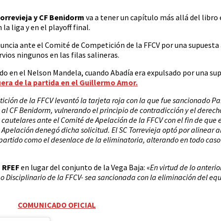
orrevieja y CF Benidorm
va a tener un capítulo más allá del libro 
la liga y en el playoff final.
uncia ante el Comité de Competición de la FFCV por una supuesta 
ios ningunos en las filas salineras.
ado en el Nelson Mandela, cuando Abadía era expulsado por una su
era de la partida en el Guillermo Amor.
ición de la FFCV levantó la tarjeta roja con la que fue sancionado P
a al CF Benidorm, vulnerando el principio de contradicción y el derec
cautelares ante el Comité de Apelación de la FFCV con el fin de que e
Apelación denegó dicha solicitud. El SC Torrevieja optó por alinear a
partido como el desenlace de la eliminatoria, alterando en todo caso e
a RFEF
en lugar del conjunto de la Vega Baja: «
En virtud de lo anterio
o Disciplinario de la FFCV- sea sancionada con la eliminación del equ
COMUNICADO OFICIAL