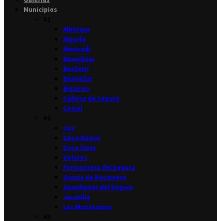
Municipios
#1
Albatera
Algorfa
Almoradí
Benejúzar
Benferri
Benijófar
Bigastro
Callosa de Segura
Catral
#2
Cox
Daya Nueva
Daya Vieja
Dolores
Formentera del Segura
Granja de Rocamora
Guardamar del Segura
Jacarilla
Los Montesinos
#3