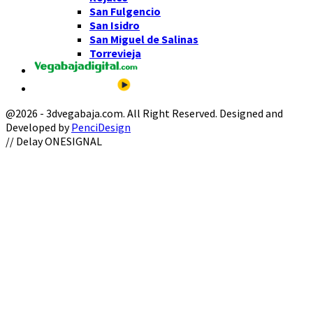
San Fulgencio
San Isidro
San Miguel de Salinas
Torrevieja
@2026 - 3dvegabaja.com. All Right Reserved. Designed and
Developed by
PenciDesign
Facebook
Twitter
Instagram
Youtube
Email
// Delay ONESIGNAL