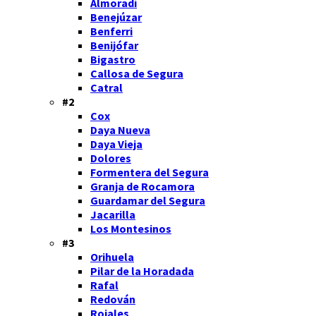
Almoradí
Benejúzar
Benferri
Benijófar
Bigastro
Callosa de Segura
Catral
#2
Cox
Daya Nueva
Daya Vieja
Dolores
Formentera del Segura
Granja de Rocamora
Guardamar del Segura
Jacarilla
Los Montesinos
#3
Orihuela
Pilar de la Horadada
Rafal
Redován
Rojales