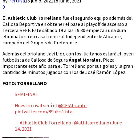
by
Pertusa
18 junio, 2021
18 junio, 2021
0
El
Athletic Club Torrellano
fue el segundo equipo además del
Callosa Deportiva en obtener el pase al playoff de ascenso a
Tercera RFEF. Este sábado 19 a las 19:30 empiezan una dura
eliminatoria en casa frente al Independiente de Alicante,
campeón del Grupo 5 de Preferente.
Además del oriolano Javi Llor, con los ilicitanos estará el joven
futbolista de Callosa de Segura
Ángel Morales.
Pieza
importante este año para el Torrellano por sus goles y la gran
cantidad de minutos jugados con los de José Ramón López.
FOTO: TORRELLANO
SEMIFINAL
Nuestro rival será el
@CFIAlicante
pic.twitter.com/89uFc7fhta
— Athletic Club Torrellano (@athltorrellano)
June
14, 2021