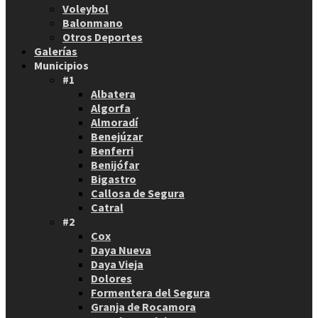
Voleybol
Balonmano
Otros Deportes
Galerías
Municipios
#1
Albatera
Algorfa
Almoradí
Benejúzar
Benferri
Benijófar
Bigastro
Callosa de Segura
Catral
#2
Cox
Daya Nueva
Daya Vieja
Dolores
Formentera del Segura
Granja de Rocamora