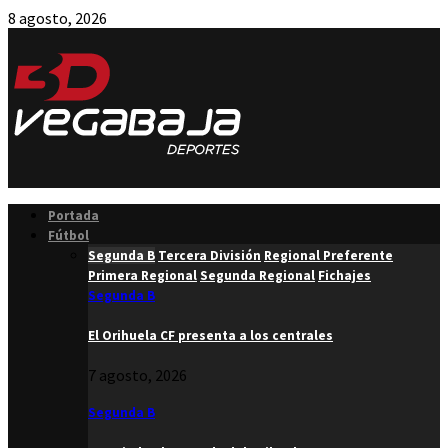
8 agosto, 2026
Facebook
Twitter
Instagram
Youtube
Email
Portada
Fútbol
Segunda B
Tercera División
Regional Preferente
Primera Regional
Segunda Regional
Fichajes
Segunda B
El Orihuela CF presenta a los centrales
7 agosto, 2026
Segunda B