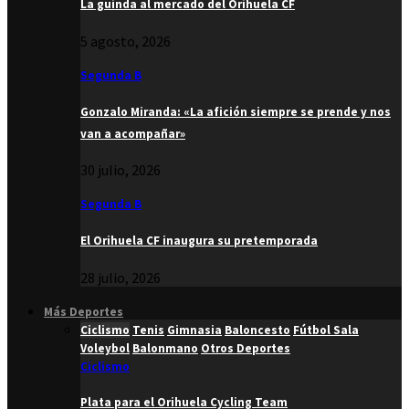
La guinda al mercado del Orihuela CF
5 agosto, 2026
Segunda B
Gonzalo Miranda: «La afición siempre se prende y nos
van a acompañar»
30 julio, 2026
Segunda B
El Orihuela CF inaugura su pretemporada
28 julio, 2026
Más Deportes
Ciclismo
Tenis
Gimnasia
Baloncesto
Fútbol Sala
Voleybol
Balonmano
Otros Deportes
Ciclismo
Plata para el Orihuela Cycling Team