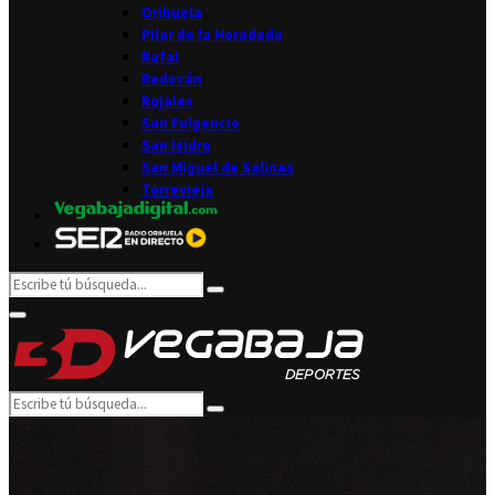
Orihuela
Pilar de la Horadada
Rafal
Redován
Rojales
San Fulgencio
San Isidro
San Miguel de Salinas
Torrevieja
Search
Search
for:
Facebook
Twitter
Instagram
Youtube
Email
Primary
Menu
Search
Search
for: