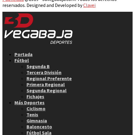
reservados. Designed and Developed by
Clavei
Facebook
Twitter
Instagram
Youtube
Email
Portada
Fútbol
Segunda B
Tercera División
Regional Preferente
Primera Regional
Segunda Regional
Fichajes
Más Deportes
Ciclismo
Tenis
Gimnasia
Baloncesto
Fútbol Sala