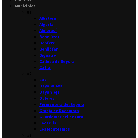
Municipios
#1
Albatera
Algorfa
Almoradí
Benejúzar
Benferri
Benijófar
Bigastro
Callosa de Segura
Catral
#2
Cox
Daya Nueva
Daya Vieja
Dolores
Formentera del Segura
Granja de Rocamora
Guardamar del Segura
Jacarilla
Los Montesinos
#3