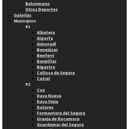
Balonmano
Otros Deportes
Galerías
Municipios
#1
Albatera
Algorfa
Almoradí
Benejúzar
Benferri
Benijófar
Bigastro
Callosa de Segura
Catral
#2
Cox
Daya Nueva
Daya Vieja
Dolores
Formentera del Segura
Granja de Rocamora
Guardamar del Segura