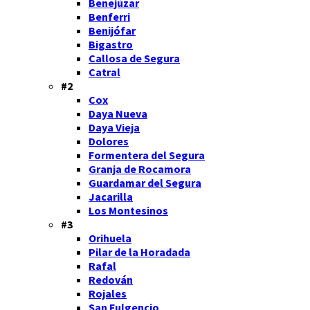
Benejúzar
Benferri
Benijófar
Bigastro
Callosa de Segura
Catral
#2
Cox
Daya Nueva
Daya Vieja
Dolores
Formentera del Segura
Granja de Rocamora
Guardamar del Segura
Jacarilla
Los Montesinos
#3
Orihuela
Pilar de la Horadada
Rafal
Redován
Rojales
San Fulgencio