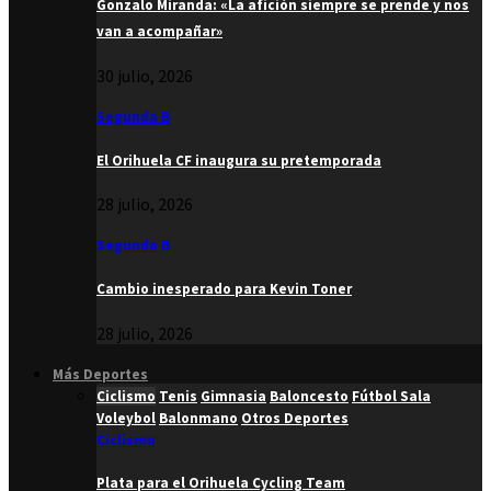
Gonzalo Miranda: «La afición siempre se prende y nos
van a acompañar»
30 julio, 2026
Segunda B
El Orihuela CF inaugura su pretemporada
28 julio, 2026
Segunda B
Cambio inesperado para Kevin Toner
28 julio, 2026
Más Deportes
Ciclismo
Tenis
Gimnasia
Baloncesto
Fútbol Sala
Voleybol
Balonmano
Otros Deportes
Ciclismo
Plata para el Orihuela Cycling Team