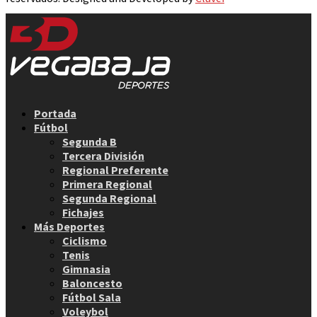
Facebook
Twitter
Instagram
Youtube
Email
Portada
Fútbol
Segunda B
Tercera División
Regional Preferente
Primera Regional
Segunda Regional
Fichajes
Más Deportes
Ciclismo
Tenis
Gimnasia
Baloncesto
Fútbol Sala
Voleybol