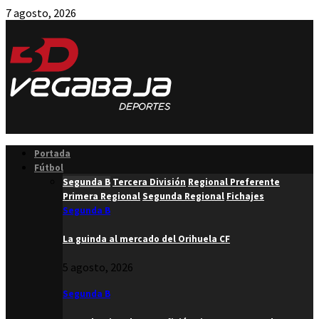
7 agosto, 2026
Facebook
Twitter
Instagram
Youtube
Email
Portada
Fútbol
Segunda B
Tercera División
Regional Preferente
Primera Regional
Segunda Regional
Fichajes
Segunda B
La guinda al mercado del Orihuela CF
5 agosto, 2026
Segunda B