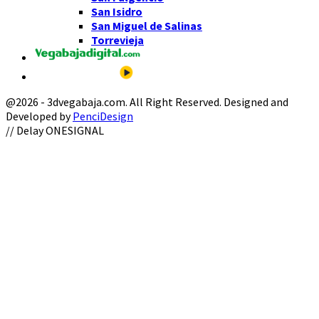
San Isidro
San Miguel de Salinas
Torrevieja
@2026 - 3dvegabaja.com. All Right Reserved. Designed and
Developed by
PenciDesign
Facebook
Twitter
Instagram
Youtube
Email
// Delay ONESIGNAL