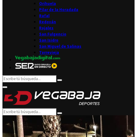
Orihuela
Pilar de la Horadada
Rafal
Redován
Rojales
San Fulgencio
San Isidro
San Miguel de Salinas
Torrevieja
Search
Search
for:
Facebook
Twitter
Instagram
Youtube
Email
Primary
Menu
Search
Search
for: