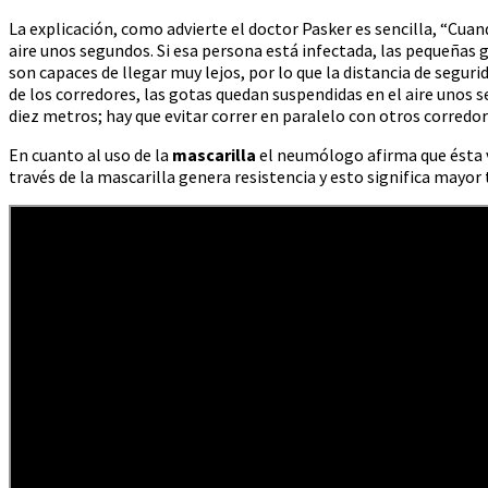
La explicación, como advierte el doctor Pasker es sencilla, “Cu
aire unos segundos. Si esa persona está infectada, las pequeñas 
son capaces de llegar muy lejos, por lo que la distancia de segu
de los corredores, las gotas quedan suspendidas en el aire unos s
diez metros; hay que evitar correr en paralelo con otros corredo
En cuanto al uso de la
mascarilla
el neumólogo afirma que ésta va
través de la mascarilla genera resistencia y esto significa mayor