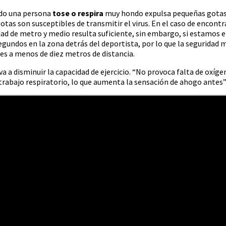
ando una persona
tose o respira
muy hondo expulsa pequeñas gotas 
gotas son susceptibles de transmitir el virus. En el caso de encon
ridad de metro y medio resulta suficiente, sin embargo, si estamo
egundos en la zona detrás del deportista, por lo que la seguridad 
res a menos de diez metros de distancia.
 a disminuir la capacidad de ejercicio. “No provoca falta de oxígen
 trabajo respiratorio, lo que aumenta la sensación de ahogo antes”