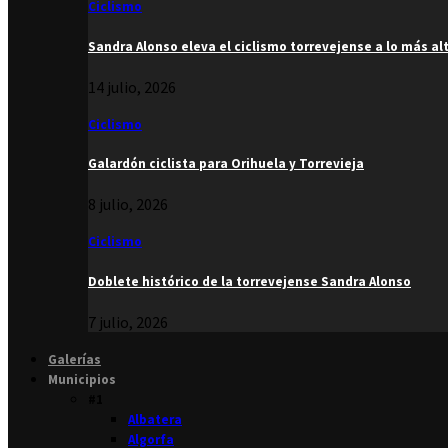
Ciclismo
Sandra Alonso eleva el ciclismo torrevejense a lo más al
14 julio, 2026
Ciclismo
Galardón ciclista para Orihuela y Torrevieja
8 julio, 2026
Ciclismo
Doblete histórico de la torrevejense Sandra Alonso
7 julio, 2026
Galerías
Municipios
#1
Albatera
Algorfa