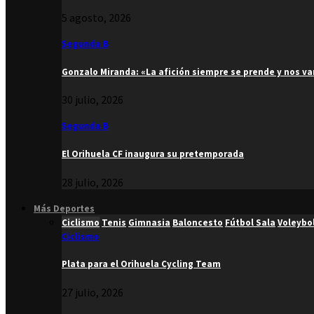
5 agosto, 2026
Segunda B
Gonzalo Miranda: «La afición siempre se prende y nos v
30 julio, 2026
Segunda B
El Orihuela CF inaugura su pretemporada
28 julio, 2026
Más Deportes
Ciclismo
Tenis
Gimnasia
Baloncesto
Fútbol Sala
Voleybo
Ciclismo
Plata para el Orihuela Cycling Team
27 julio, 2026