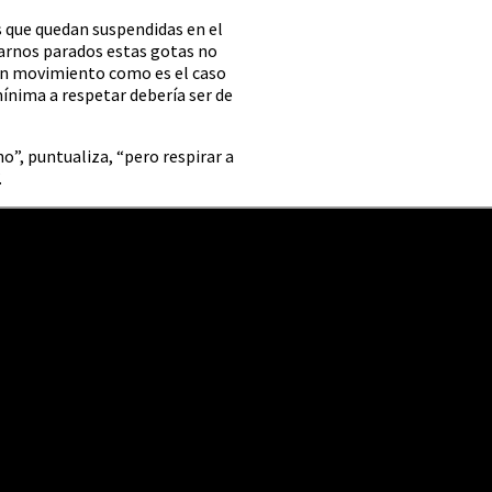
que quedan suspendidas en el
trarnos parados estas gotas no
s en movimiento como es el caso
mínima a respetar debería ser de
o”, puntualiza, “pero respirar a
.