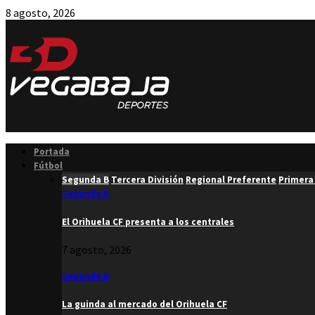
8 agosto, 2026
Facebook
Twitter
Instagram
Youtube
Email
Portada
Fútbol
Segunda B
Tercera División
Regional Preferente
Primera
Segunda B
El Orihuela CF presenta a los centrales
7 agosto, 2026
Segunda B
La guinda al mercado del Orihuela CF