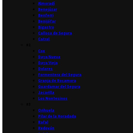
Almoradí
Benejúzar
Benferri
Benijófar
Bigastro
Callosa de Segura
Catral
#2
Cox
Daya Nueva
Daya Vieja
Dolores
Formentera del Segura
Granja de Rocamora
Guardamar del Segura
Jacarilla
Los Montesinos
#3
Orihuela
Pilar de la Horadada
Rafal
Redován