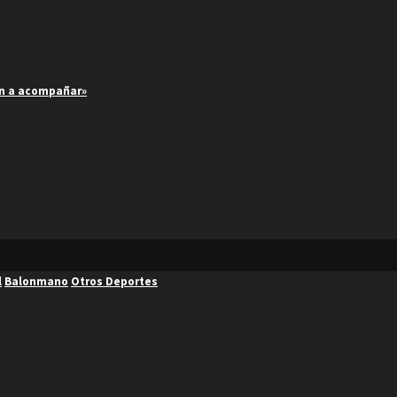
an a acompañar»
l
Balonmano
Otros Deportes