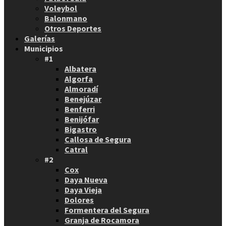
Voleybol
Balonmano
Otros Deportes
Galerías
Municipios
#1
Albatera
Algorfa
Almoradí
Benejúzar
Benferri
Benijófar
Bigastro
Callosa de Segura
Catral
#2
Cox
Daya Nueva
Daya Vieja
Dolores
Formentera del Segura
Granja de Rocamora