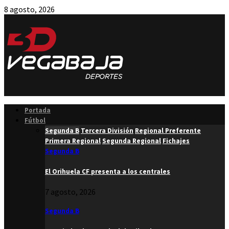
8 agosto, 2026
Facebook
Twitter
Instagram
Youtube
Email
Portada
Fútbol
Segunda B
Tercera División
Regional Preferente
Primera Regional
Segunda Regional
Fichajes
Segunda B
El Orihuela CF presenta a los centrales
7 agosto, 2026
Segunda B