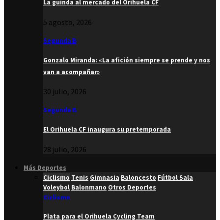
La guinda al mercado del Orihuela CF
5 agosto, 2026
Segunda B
Gonzalo Miranda: «La afición siempre se prende y nos
van a acompañar»
30 julio, 2026
Segunda B
El Orihuela CF inaugura su pretemporada
28 julio, 2026
Más Deportes
Ciclismo
Tenis
Gimnasia
Baloncesto
Fútbol Sala
Voleybol
Balonmano
Otros Deportes
Ciclismo
Plata para el Orihuela Cycling Team