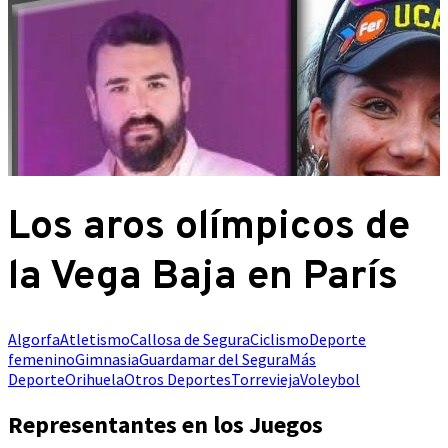
Los aros olímpicos de
la Vega Baja en París
Algorfa
Atletismo
Callosa de Segura
Ciclismo
Deporte
femenino
Gimnasia
Guardamar del Segura
Más
Deporte
Orihuela
Otros Deportes
Torrevieja
Voleybol
Representantes en los Juegos