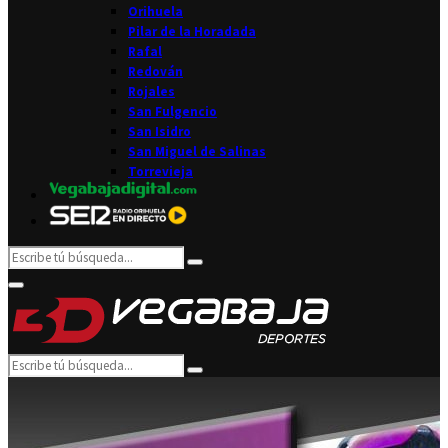
Orihuela
Pilar de la Horadada
Rafal
Redován
Rojales
San Fulgencio
San Isidro
San Miguel de Salinas
Torrevieja
Search
Search
for:
Facebook
Twitter
Instagram
Youtube
Email
Primary
Menu
Search
Search
for: