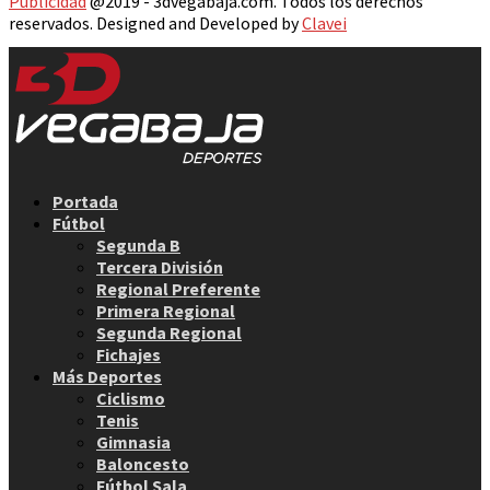
Publicidad
@2019 - 3dvegabaja.com. Todos los derechos
reservados. Designed and Developed by
Clavei
Facebook
Twitter
Instagram
Youtube
Email
Portada
Fútbol
Segunda B
Tercera División
Regional Preferente
Primera Regional
Segunda Regional
Fichajes
Más Deportes
Ciclismo
Tenis
Gimnasia
Baloncesto
Fútbol Sala