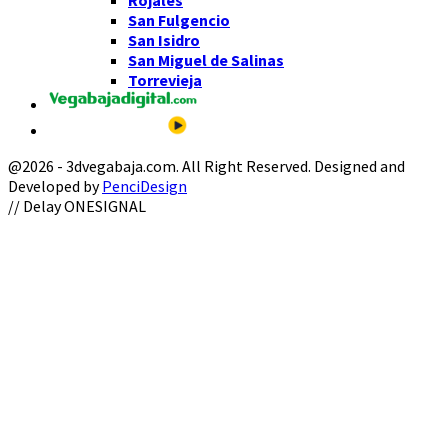
San Fulgencio
San Isidro
San Miguel de Salinas
Torrevieja
@2026 - 3dvegabaja.com. All Right Reserved. Designed and
Developed by
PenciDesign
Facebook
Twitter
Instagram
Youtube
Email
// Delay ONESIGNAL