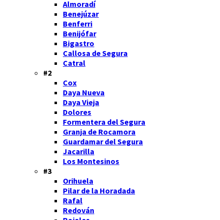
Almoradí
Benejúzar
Benferri
Benijófar
Bigastro
Callosa de Segura
Catral
#2
Cox
Daya Nueva
Daya Vieja
Dolores
Formentera del Segura
Granja de Rocamora
Guardamar del Segura
Jacarilla
Los Montesinos
#3
Orihuela
Pilar de la Horadada
Rafal
Redován
Rojales