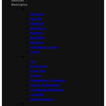
Municipios
#1
Albatera
Algorfa
Almoradí
Benejúzar
Benferri
Benijófar
Bigastro
Callosa de Segura
Catral
#2
Cox
Daya Nueva
Daya Vieja
Dolores
Formentera del Segura
Granja de Rocamora
Guardamar del Segura
Jacarilla
Los Montesinos
#3