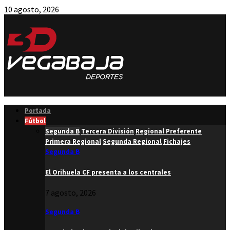
10 agosto, 2026
Facebook
Twitter
Instagram
Youtube
Email
Portada
Fútbol
Segunda B
Tercera División
Regional Preferente
Primera Regional
Segunda Regional
Fichajes
Segunda B
El Orihuela CF presenta a los centrales
7 agosto, 2026
Segunda B