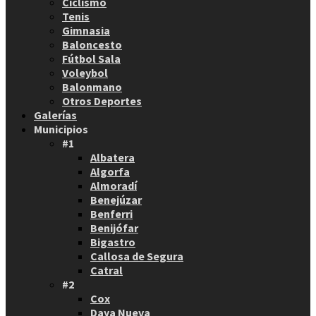
Ciclismo
Tenis
Gimnasia
Baloncesto
Fútbol Sala
Voleybol
Balonmano
Otros Deportes
Galerías
Municipios
#1
Albatera
Algorfa
Almoradí
Benejúzar
Benferri
Benijófar
Bigastro
Callosa de Segura
Catral
#2
Cox
Daya Nueva