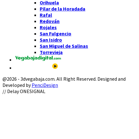
Orihuela
Pilar de la Horadada
Rafal
Redován
Rojales
San Fulgencio
San Isidro
San Miguel de Salinas
Torrevieja
@2026 - 3dvegabaja.com. All Right Reserved. Designed and
Developed by
PenciDesign
Facebook
Twitter
Instagram
Youtube
Email
// Delay ONESIGNAL