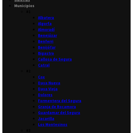
Municipios
#1
Albatera
Algorfa
Almoradí
Benejúzar
Benferri
Benijófar
Bigastro
Callosa de Segura
Catral
#2
Cox
Daya Nueva
Daya Vieja
Dolores
Formentera del Segura
Granja de Rocamora
Guardamar del Segura
Jacarilla
Los Montesinos
#3