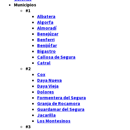
Municipios
#1
Albatera
Algorfa
Almoradí
Benejúzar
Benferri
Benijófar
Bigastro
Callosa de Segura
Catral
#2
Cox
Daya Nueva
Daya Vieja
Dolores
Formentera del Segura
Granja de Rocamora
Guardamar del Segura
Jacarilla
Los Montesinos
#3