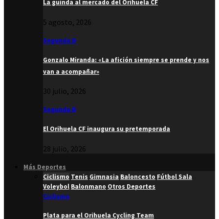
La guinda al mercado del Orihuela CF
5 agosto, 2026
Segunda B
Gonzalo Miranda: «La afición siempre se prende y nos
van a acompañar»
30 julio, 2026
Segunda B
El Orihuela CF inaugura su pretemporada
28 julio, 2026
Más Deportes
Ciclismo
Tenis
Gimnasia
Baloncesto
Fútbol Sala
Voleybol
Balonmano
Otros Deportes
Ciclismo
Plata para el Orihuela Cycling Team