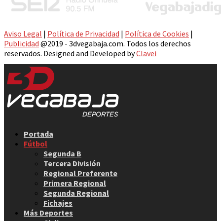
Aviso Legal
|
Política de Privacidad
|
Política de Cookies
|
Publicidad
@2019 - 3dvegabaja.com. Todos los derechos
reservados. Designed and Developed by
Clavei
Facebook
Twitter
Instagram
Youtube
Email
Portada
Fútbol
Segunda B
Tercera División
Regional Preferente
Primera Regional
Segunda Regional
Fichajes
Más Deportes