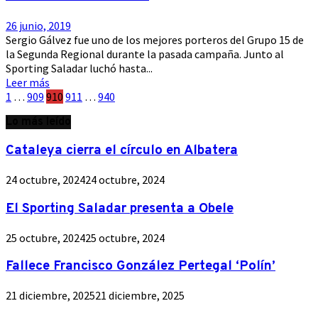
26 junio, 2019
Sergio Gálvez fue uno de los mejores porteros del Grupo 15 de
la Segunda Regional durante la pasada campaña. Junto al
Sporting Saladar luchó hasta...
Leer más
Paginación
1
…
909
910
911
…
940
de
Lo más leído
entradas
Cataleya cierra el círculo en Albatera
24 octubre, 2024
24 octubre, 2024
El Sporting Saladar presenta a Obele
25 octubre, 2024
25 octubre, 2024
Fallece Francisco González Pertegal ‘Polín’
21 diciembre, 2025
21 diciembre, 2025