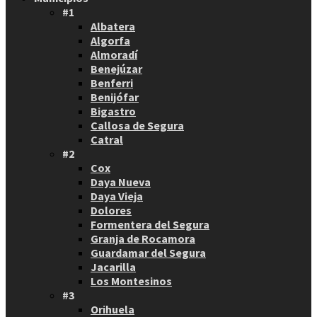
#1
Albatera
Algorfa
Almoradí
Benejúzar
Benferri
Benijófar
Bigastro
Callosa de Segura
Catral
#2
Cox
Daya Nueva
Daya Vieja
Dolores
Formentera del Segura
Granja de Rocamora
Guardamar del Segura
Jacarilla
Los Montesinos
#3
Orihuela