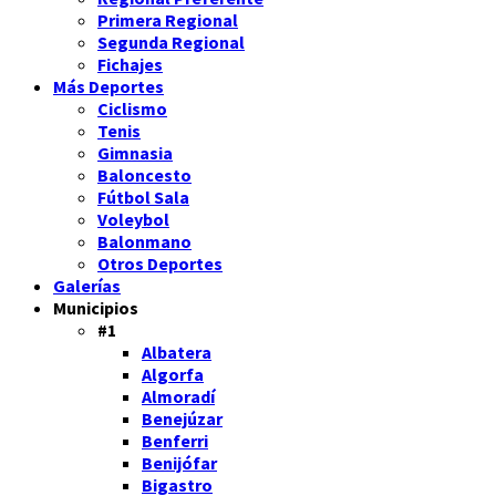
Primera Regional
Segunda Regional
Fichajes
Más Deportes
Ciclismo
Tenis
Gimnasia
Baloncesto
Fútbol Sala
Voleybol
Balonmano
Otros Deportes
Galerías
Municipios
#1
Albatera
Algorfa
Almoradí
Benejúzar
Benferri
Benijófar
Bigastro