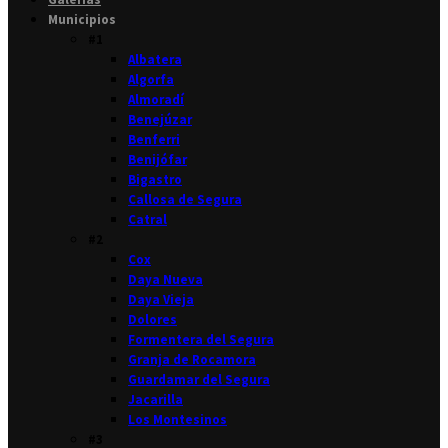
Municipios
#1
Albatera
Algorfa
Almoradí
Benejúzar
Benferri
Benijófar
Bigastro
Callosa de Segura
Catral
#2
Cox
Daya Nueva
Daya Vieja
Dolores
Formentera del Segura
Granja de Rocamora
Guardamar del Segura
Jacarilla
Los Montesinos
#3