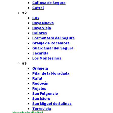
Callosa de Segura
Catral
#2
Cox
Daya Nueva
Daya Vieja
Dolores
Formentera del Segura
Granja de Rocamora
Guardamar del Segura
Jacarilla
Los Montesinos
#3
Orihuela
Pilar de la Horadada
Rafal
Redován
Rojales
San Fulgencio
San Isidro
San Miguel de Salinas
Torrevieja