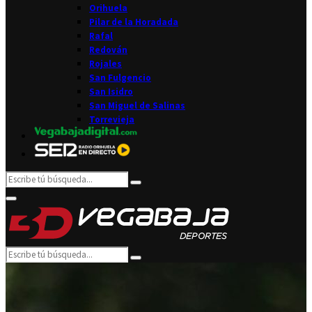
Orihuela
Pilar de la Horadada
Rafal
Redován
Rojales
San Fulgencio
San Isidro
San Miguel de Salinas
Torrevieja
Search
Search
for:
Facebook
Twitter
Instagram
Youtube
Email
Primary
Menu
Search
Search
for: