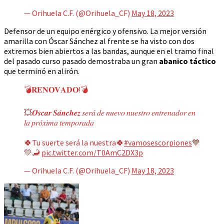
— Orihuela C.F. (@Orihuela_CF)
May 18, 2023
Defensor de un equipo enérgico y ofensivo. La mejor versión
amarilla con Óscar Sánchez al frente se ha visto con dos
extremos bien abiertos a las bandas, aunque en el tramo final
del pasado curso pasado demostraba un gran
abanico táctico
que terminó en alirón.
💣𝐑𝐄𝐍𝐎𝐕𝐀𝐃𝐎!💣
💥𝑶́𝒔𝒄𝒂𝒓 𝑺𝒂́𝒏𝒄𝒉𝒆𝒛 𝑠𝑒𝑟𝑎́ 𝑑𝑒 𝑛𝑢𝑒𝑣𝑜 𝑛𝑢𝑒𝑠𝑡𝑟𝑜 𝑒𝑛𝑡𝑟𝑒𝑛𝑎𝑑𝑜𝑟 𝑒𝑛
𝑙𝑎 𝑝𝑟𝑜́𝑥𝑖𝑚𝑎 𝑡𝑒𝑚𝑝𝑜𝑟𝑎𝑑𝑎
🍀Tu suerte será la nuestra🍀
#vamosescorpiones
💙
💛🦂
pic.twitter.com/T0AmC2DX3p
— Orihuela C.F. (@Orihuela_CF)
May 18, 2023