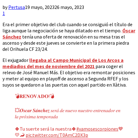
by
Pertusa
19 mayo, 2023
26 mayo, 2023
1
Era el primer objetivo del club cuando se consiguió el título de
liga aunque la negociación se haya dilatado en el tiempo.
Óscar
Sánchez
tenía una oferta de renovación en su mesa tras el
ascenso y desde este jueves se convierte en la primera piedra
del Orihuela CF 23/24.
El exjugador
llegaba al Campo Municipal de Los Arcos a
mediadios del mes de noviembre del 2021
para coger el
relevo de José Manuel Más. El objetivo era remontar posiciones
y meter al equipo en playoff de ascenso a Segunda RFEF y los
suyos se quedaron a las puertas con aquel partido en Xàtiva.
💣𝐑𝐄𝐍𝐎𝐕𝐀𝐃𝐎!💣
💥𝑶́𝒔𝒄𝒂𝒓 𝑺𝒂́𝒏𝒄𝒉𝒆𝒛 𝑠𝑒𝑟𝑎́ 𝑑𝑒 𝑛𝑢𝑒𝑣𝑜 𝑛𝑢𝑒𝑠𝑡𝑟𝑜 𝑒𝑛𝑡𝑟𝑒𝑛𝑎𝑑𝑜𝑟 𝑒𝑛
𝑙𝑎 𝑝𝑟𝑜́𝑥𝑖𝑚𝑎 𝑡𝑒𝑚𝑝𝑜𝑟𝑎𝑑𝑎
🍀Tu suerte será la nuestra🍀
#vamosescorpiones
💙
💛🦂
pic.twitter.com/T0AmC2DX3p