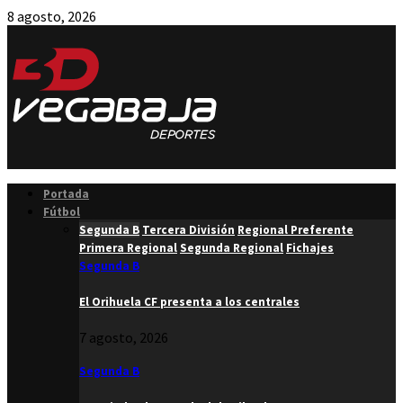
8 agosto, 2026
Facebook
Twitter
Instagram
Youtube
Email
Portada
Fútbol
Segunda B
Tercera División
Regional Preferente
Primera Regional
Segunda Regional
Fichajes
Segunda B
El Orihuela CF presenta a los centrales
7 agosto, 2026
Segunda B