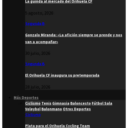
La guinda al mercado del Orihuela CF
5 agosto, 2026
Segunda B
Gonzalo Miranda: «La afición siempre se prende y nos
van a acompañar»
30 julio, 2026
Segunda B
El Orihuela CF inaugura su pretemporada
28 julio, 2026
Más Deportes
Ciclismo
Tenis
Gimnasia
Baloncesto
Fútbol Sala
Voleybol
Balonmano
Otros Deportes
Ciclismo
Plata para el Orihuela Cycling Team