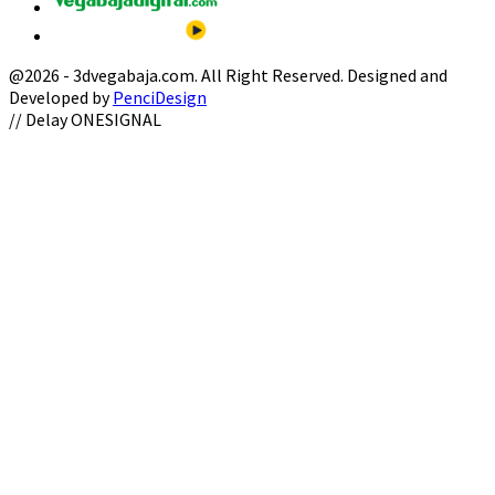
@2026 - 3dvegabaja.com. All Right Reserved. Designed and
Developed by
PenciDesign
Facebook
Twitter
Instagram
Youtube
Email
// Delay ONESIGNAL