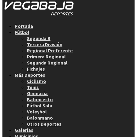
Facebook
Twitter
Instagram
Youtube
Email
Portada
Fútbol
Segunda B
Tercera División
Regional Preferente
Primera Regional
Segunda Regional
Fichajes
Más Deportes
Ciclismo
Tenis
Gimnasia
Baloncesto
Fútbol Sala
Voleybol
Balonmano
Otros Deportes
Galerías
Municipios