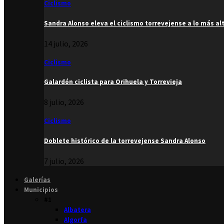
Ciclismo
Sandra Alonso eleva el ciclismo torrevejense a lo más al
14 julio, 2026
Ciclismo
Galardón ciclista para Orihuela y Torrevieja
8 julio, 2026
Ciclismo
Doblete histórico de la torrevejense Sandra Alonso
7 julio, 2026
Galerías
Municipios
#1
Albatera
Algorfa