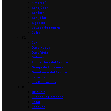
Almoradí
Benejúzar
Benferri
Benijófar
Bigastro
Callosa de Segura
Catral
#2
Cox
Daya Nueva
Daya Vieja
Dolores
Formentera del Segura
Granja de Rocamora
Guardamar del Segura
Jacarilla
Los Montesinos
#3
Orihuela
Pilar de la Horadada
Rafal
Redován