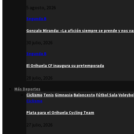
5 agosto, 2026
Segunda B
Gonzalo Miranda: «La afición siempre se prende y nos v
30 julio, 2026
Segunda B
El Orihuela CF inaugura su pretemporada
28 julio, 2026
Más Deportes
Ciclismo
Tenis
Gimnasia
Baloncesto
Fútbol Sala
Voleybo
Ciclismo
Plata para el Orihuela Cycling Team
27 julio, 2026