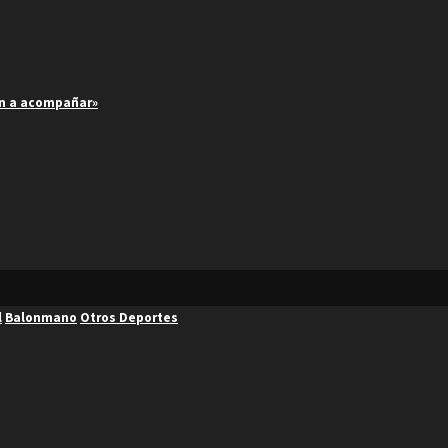
an a acompañar»
l
Balonmano
Otros Deportes