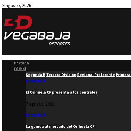
8 agosto, 2026
Facebook
Twitter
Instagram
Youtube
Email
Portada
Fútbol
Segunda B
Tercera División
Regional Preferente
Primera
Segunda B
El Orihuela CF presenta a los centrales
7 agosto, 2026
Segunda B
La guinda al mercado del Orihuela CF