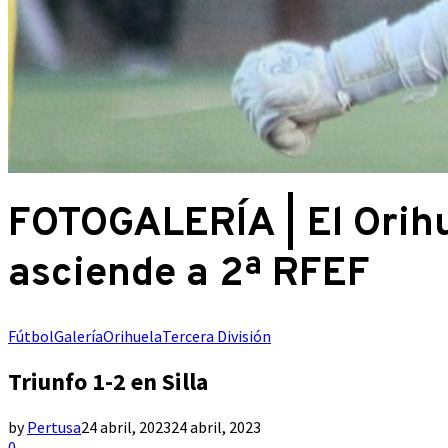
FOTOGALERÍA | El Orih
asciende a 2ª RFEF
Fútbol
Galería
Orihuela
Tercera División
Triunfo 1-2 en Silla
by
Pertusa
24 abril, 2023
24 abril, 2023
0