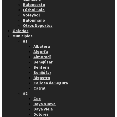
Baloncesto
Fútbol Sala
Voleybol
Balonmano
Otros Deportes
Galerías
Municipios
#1
Albatera
Algorfa
Almoradí
Benejúzar
Benferri
Benijófar
Bigastro
Callosa de Segura
Catral
#2
Cox
Daya Nueva
Daya Vieja
Dolores