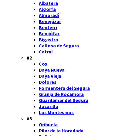
Albatera
Algorfa
Almoradí
Benejúzar
Benferri
Benijófar
Bigastro
Callosa de Segura
Catral
#2
Cox
Daya Nueva
Daya Vieja
Dolores
Formentera del Segura
Granja de Rocamora
Guardamar del Segura
Jacarilla
Los Montesinos
#3
Orihuela
Pilar de la Horadada