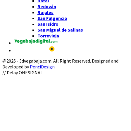
Rafal
Redován
Rojales
San Fulgencio
San Isidro
San Miguel de Salinas
Torrevieja
@2026 - 3dvegabaja.com. All Right Reserved. Designed and
Developed by
PenciDesign
Facebook
Twitter
Instagram
Youtube
Email
// Delay ONESIGNAL