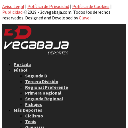
Aviso Legal
|
Política de Privacidad
|
Política de Cookies
|
Publicidad
@2019 - 3dvegabaja.com. Todos los derechos
reservados. Designed and Developed by
Clavei
Facebook
Twitter
Instagram
Youtube
Email
Portada
Fútbol
Segunda B
Tercera División
Regional Preferente
Primera Regional
Segunda Regional
Fichajes
Más Deportes
Ciclismo
Tenis
Gimnasia