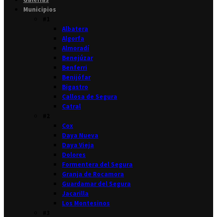
Municipios
#1
Albatera
Algorfa
Almoradí
Benejúzar
Benferri
Benijófar
Bigastro
Callosa de Segura
Catral
#2
Cox
Daya Nueva
Daya Vieja
Dolores
Formentera del Segura
Granja de Rocamora
Guardamar del Segura
Jacarilla
Los Montesinos
#3