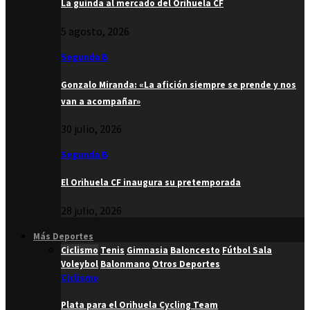
La guinda al mercado del Orihuela CF
5 agosto, 2026
Segunda B
Gonzalo Miranda: «La afición siempre se prende y nos
van a acompañar»
30 julio, 2026
Segunda B
El Orihuela CF inaugura su pretemporada
28 julio, 2026
Más Deportes
Ciclismo
Tenis
Gimnasia
Baloncesto
Fútbol Sala
Voleybol
Balonmano
Otros Deportes
Ciclismo
Plata para el Orihuela Cycling Team