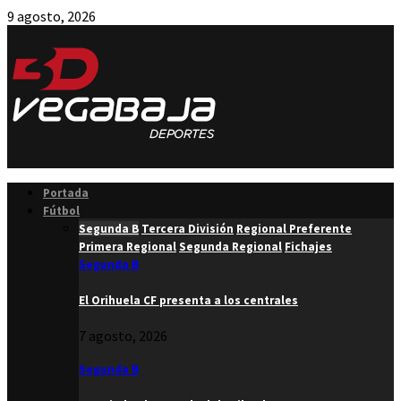
9 agosto, 2026
Facebook
Twitter
Instagram
Youtube
Email
Portada
Fútbol
Segunda B
Tercera División
Regional Preferente
Primera Regional
Segunda Regional
Fichajes
Segunda B
El Orihuela CF presenta a los centrales
7 agosto, 2026
Segunda B