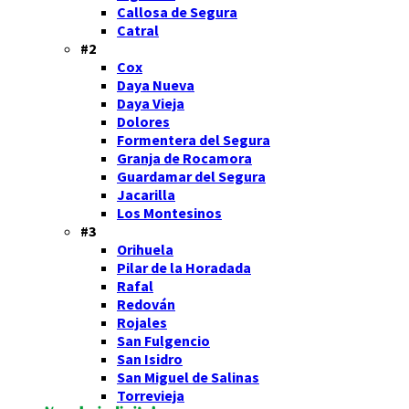
Callosa de Segura
Catral
#2
Cox
Daya Nueva
Daya Vieja
Dolores
Formentera del Segura
Granja de Rocamora
Guardamar del Segura
Jacarilla
Los Montesinos
#3
Orihuela
Pilar de la Horadada
Rafal
Redován
Rojales
San Fulgencio
San Isidro
San Miguel de Salinas
Torrevieja