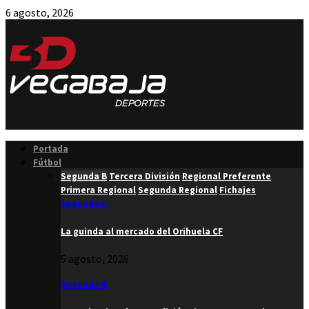
6 agosto, 2026
Facebook
Twitter
Instagram
Youtube
Email
Portada
Fútbol
Segunda B
Tercera División
Regional Preferente
Primera Regional
Segunda Regional
Fichajes
Segunda B
La guinda al mercado del Orihuela CF
5 agosto, 2026
Segunda B