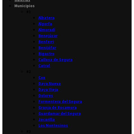
Municipios
#1
Albatera
Algorfa
Almoradí
Benejúzar
Benferri
Benijófar
Bigastro
Callosa de Segura
Catral
#2
Cox
Daya Nueva
Daya Vieja
Dolores
Formentera del Segura
Granja de Rocamora
Guardamar del Segura
Jacarilla
Los Montesinos
#3