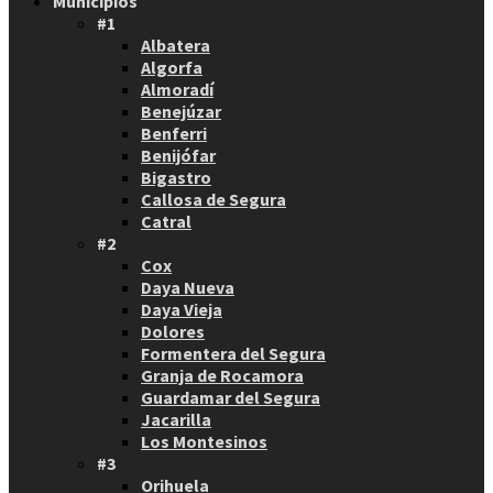
Municipios
#1
Albatera
Algorfa
Almoradí
Benejúzar
Benferri
Benijófar
Bigastro
Callosa de Segura
Catral
#2
Cox
Daya Nueva
Daya Vieja
Dolores
Formentera del Segura
Granja de Rocamora
Guardamar del Segura
Jacarilla
Los Montesinos
#3
Orihuela