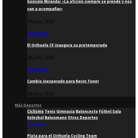
Gonzalo Miranda: «La afición siempre se prende y nos
van a acompañar»
30 julio, 2026
Segunda B
El Orihuela CF inaugura su pretemporada
28 julio, 2026
Segunda B
Cambio inesperado para Kevin Toner
28 julio, 2026
Más Deportes
Ciclismo
Tenis
Gimnasia
Baloncesto
Fútbol Sala
Voleybol
Balonmano
Otros Deportes
Ciclismo
Plata para el Orihuela Cycling Team