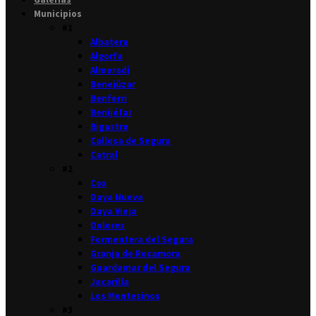
Municipios
#1
Albatera
Algorfa
Almoradí
Benejúzar
Benferri
Benijófar
Bigastro
Callosa de Segura
Catral
#2
Cox
Daya Nueva
Daya Vieja
Dolores
Formentera del Segura
Granja de Rocamora
Guardamar del Segura
Jacarilla
Los Montesinos
#3