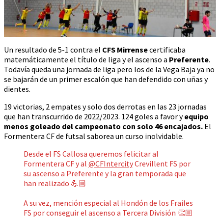
Un resultado de 5-1 contra el
CFS Mirrense
certificaba
matemáticamente el título de liga y el ascenso a
Preferente
.
Todavía queda una jornada de liga pero los de la Vega Baja ya no
se bajarán de un primer escalón que han defendido con uñas y
dientes.
19 victorias, 2 empates y solo dos derrotas en las 23 jornadas
que han transcurrido de 2022/2023. 124 goles a favor y
equipo
menos goleado del campeonato con solo 46 encajados.
El
Formentera CF de futsal saborea un curso inolvidable.
Desde el FS Callosa queremos felicitar al
Formentera CF y al
@CFIntercity
Crevillent FS por
su ascenso a Preferente y la gran temporada que
han realizado 💪🏼
A su vez, mención especial al Hondón de los Frailes
FS por conseguir el ascenso a Tercera División 👏🏼