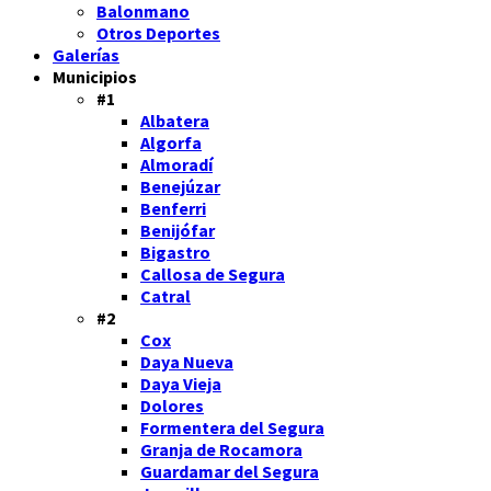
Balonmano
Otros Deportes
Galerías
Municipios
#1
Albatera
Algorfa
Almoradí
Benejúzar
Benferri
Benijófar
Bigastro
Callosa de Segura
Catral
#2
Cox
Daya Nueva
Daya Vieja
Dolores
Formentera del Segura
Granja de Rocamora
Guardamar del Segura