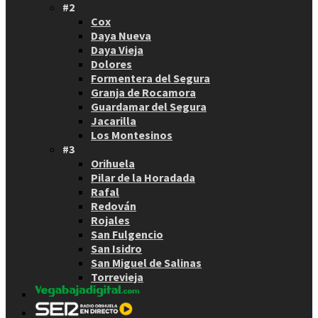
#2
Cox
Daya Nueva
Daya Vieja
Dolores
Formentera del Segura
Granja de Rocamora
Guardamar del Segura
Jacarilla
Los Montesinos
#3
Orihuela
Pilar de la Horadada
Rafal
Redován
Rojales
San Fulgencio
San Isidro
San Miguel de Salinas
Torrevieja