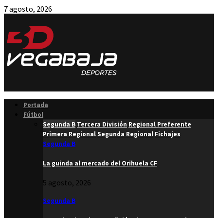
7 agosto, 2026
Facebook
Twitter
Instagram
Youtube
Email
Portada
Fútbol
Segunda B
Tercera División
Regional Preferente
Primera Regional
Segunda Regional
Fichajes
Segunda B
La guinda al mercado del Orihuela CF
5 agosto, 2026
Segunda B