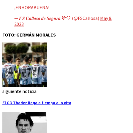
¡ENHORABUENA!
— 𝑭𝑺 𝑪𝒂𝒍𝒍𝒐𝒔𝒂 𝒅𝒆 𝑺𝒆𝒈𝒖𝒓𝒂 💙🤍 (@FSCallosa)
May 8,
2023
FOTO: GERMÁN MORALES
siguiente noticia
El CD Thader llega a tiempo a la cita