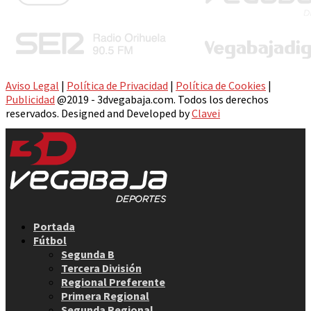
Aviso Legal
|
Política de Privacidad
|
Política de Cookies
|
Publicidad
@2019 - 3dvegabaja.com. Todos los derechos
reservados. Designed and Developed by
Clavei
Facebook
Twitter
Instagram
Youtube
Email
Portada
Fútbol
Segunda B
Tercera División
Regional Preferente
Primera Regional
Segunda Regional