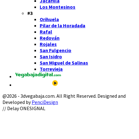
Jacarilla
Los Montesinos
#3
Orihuela
Pilar de la Horadada
Rafal
Redován
Rojales
San Fulgencio
San Isidro
San Miguel de Salinas
Torrevieja
@2026 - 3dvegabaja.com. All Right Reserved. Designed and
Developed by
PenciDesign
Facebook
Twitter
Instagram
Youtube
Email
// Delay ONESIGNAL