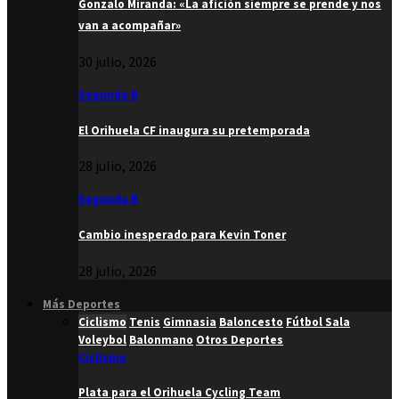
Gonzalo Miranda: «La afición siempre se prende y nos
van a acompañar»
30 julio, 2026
Segunda B
El Orihuela CF inaugura su pretemporada
28 julio, 2026
Segunda B
Cambio inesperado para Kevin Toner
28 julio, 2026
Más Deportes
Ciclismo
Tenis
Gimnasia
Baloncesto
Fútbol Sala
Voleybol
Balonmano
Otros Deportes
Ciclismo
Plata para el Orihuela Cycling Team