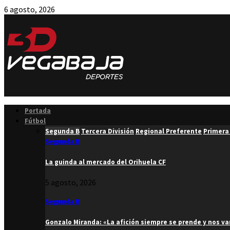
6 agosto, 2026
Facebook
Twitter
Instagram
Youtube
Email
Portada
Fútbol
Segunda B
Tercera División
Regional Preferente
Primera
Segunda B
La guinda al mercado del Orihuela CF
5 agosto, 2026
Segunda B
Gonzalo Miranda: «La afición siempre se prende y nos v