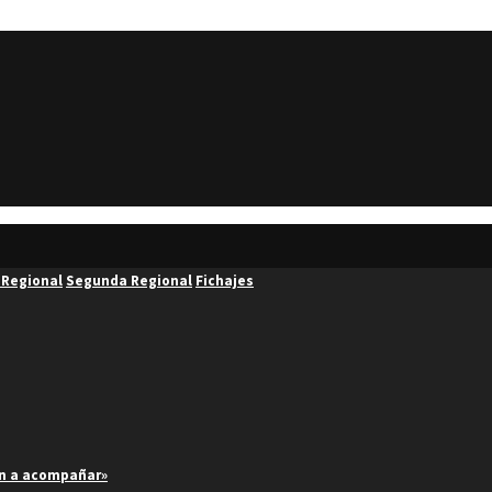
 Regional
Segunda Regional
Fichajes
an a acompañar»