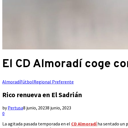
El CD Almoradí coge co
Almoradí
Fútbol
Regional Preferente
Rico renueva en El Sadrián
by
Pertusa
8 junio, 2023
8 junio, 2023
0
La agitada pasada temporada en el
CD Almoradí
ha sentado un p