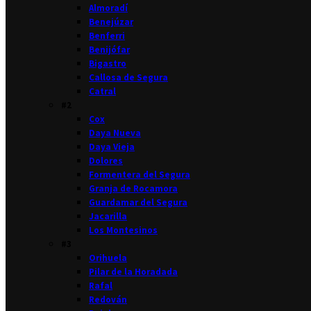
Almoradí
Benejúzar
Benferri
Benijófar
Bigastro
Callosa de Segura
Catral
#2
Cox
Daya Nueva
Daya Vieja
Dolores
Formentera del Segura
Granja de Rocamora
Guardamar del Segura
Jacarilla
Los Montesinos
#3
Orihuela
Pilar de la Horadada
Rafal
Redován