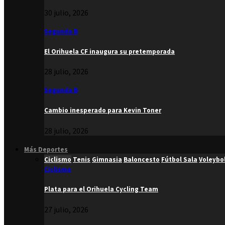
30 julio, 2026
Segunda B
El Orihuela CF inaugura su pretemporada
28 julio, 2026
Segunda B
Cambio inesperado para Kevin Toner
28 julio, 2026
Más Deportes
Ciclismo
Tenis
Gimnasia
Baloncesto
Fútbol Sala
Voleybo
Ciclismo
Plata para el Orihuela Cycling Team
27 julio, 2026