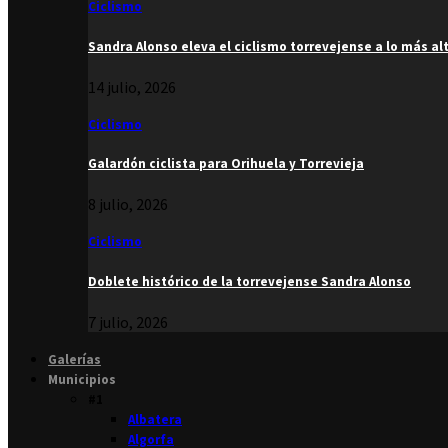
Ciclismo
Sandra Alonso eleva el ciclismo torrevejense a lo más al
14 julio, 2026
Ciclismo
Galardón ciclista para Orihuela y Torrevieja
8 julio, 2026
Ciclismo
Doblete histórico de la torrevejense Sandra Alonso
7 julio, 2026
Galerías
Municipios
#1
Albatera
Algorfa