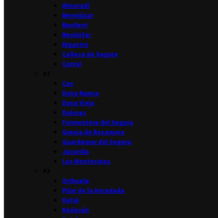
Almoradí
Benejúzar
Benferri
Benijófar
Bigastro
Callosa de Segura
Catral
#2
Cox
Daya Nueva
Daya Vieja
Dolores
Formentera del Segura
Granja de Rocamora
Guardamar del Segura
Jacarilla
Los Montesinos
#3
Orihuela
Pilar de la Horadada
Rafal
Redován