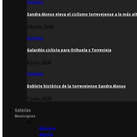
Ciclismo
Sandra Alonso eleva el ciclismo torrevejense a lo más al
14 julio, 2026
Ciclismo
Galardón ciclista para Orihuela y Torrevieja
8 julio, 2026
Ciclismo
Doblete histórico de la torrevejense Sandra Alonso
7 julio, 2026
Galerías
Municipios
#1
Albatera
Algorfa