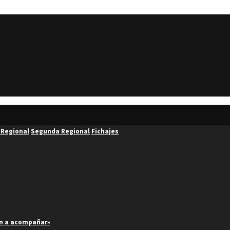
 Regional
Segunda Regional
Fichajes
an a acompañar»