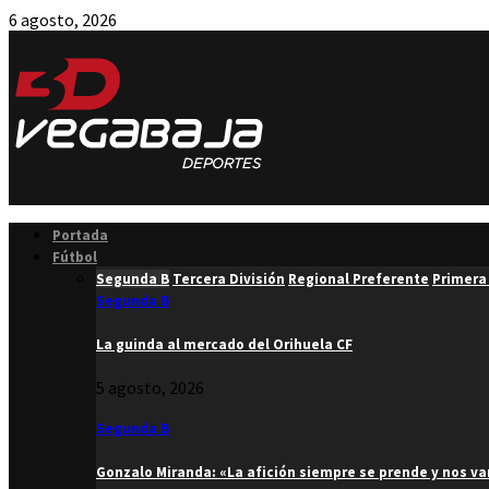
6 agosto, 2026
Facebook
Twitter
Instagram
Youtube
Email
Portada
Fútbol
Segunda B
Tercera División
Regional Preferente
Primera
Segunda B
La guinda al mercado del Orihuela CF
5 agosto, 2026
Segunda B
Gonzalo Miranda: «La afición siempre se prende y nos v