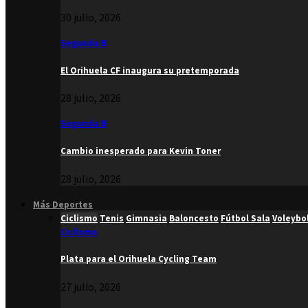
30 julio, 2026
Segunda B
El Orihuela CF inaugura su pretemporada
28 julio, 2026
Segunda B
Cambio inesperado para Kevin Toner
28 julio, 2026
Más Deportes
Ciclismo
Tenis
Gimnasia
Baloncesto
Fútbol Sala
Voleybo
Ciclismo
Plata para el Orihuela Cycling Team
27 julio, 2026