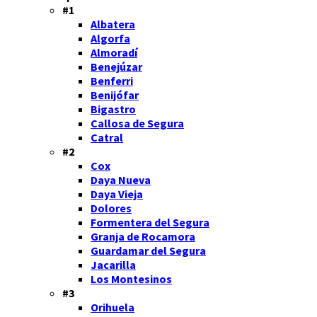
#1
Albatera
Algorfa
Almoradí
Benejúzar
Benferri
Benijófar
Bigastro
Callosa de Segura
Catral
#2
Cox
Daya Nueva
Daya Vieja
Dolores
Formentera del Segura
Granja de Rocamora
Guardamar del Segura
Jacarilla
Los Montesinos
#3
Orihuela