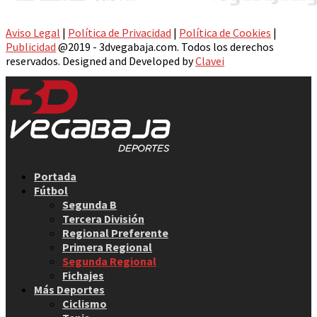
Aviso Legal
|
Política de Privacidad
|
Política de Cookies
|
Publicidad
@2019 - 3dvegabaja.com. Todos los derechos
reservados. Designed and Developed by
Clavei
Facebook
Twitter
Instagram
Youtube
Email
Portada
Fútbol
Segunda B
Tercera División
Regional Preferente
Primera Regional
Segunda Regional
Fichajes
Más Deportes
Ciclismo