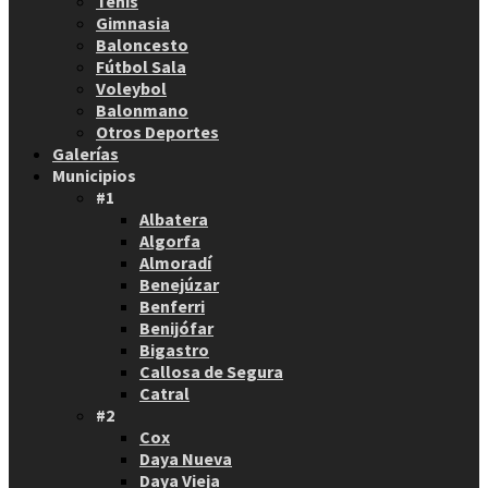
Tenis
Gimnasia
Baloncesto
Fútbol Sala
Voleybol
Balonmano
Otros Deportes
Galerías
Municipios
#1
Albatera
Algorfa
Almoradí
Benejúzar
Benferri
Benijófar
Bigastro
Callosa de Segura
Catral
#2
Cox
Daya Nueva
Daya Vieja