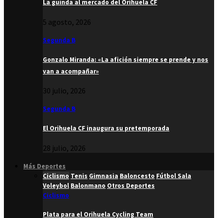
La guinda al mercado del Orihuela CF
5 agosto, 2026
Segunda B
Gonzalo Miranda: «La afición siempre se prende y nos
van a acompañar»
30 julio, 2026
Segunda B
El Orihuela CF inaugura su pretemporada
28 julio, 2026
Más Deportes
Ciclismo
Tenis
Gimnasia
Baloncesto
Fútbol Sala
Voleybol
Balonmano
Otros Deportes
Ciclismo
Plata para el Orihuela Cycling Team