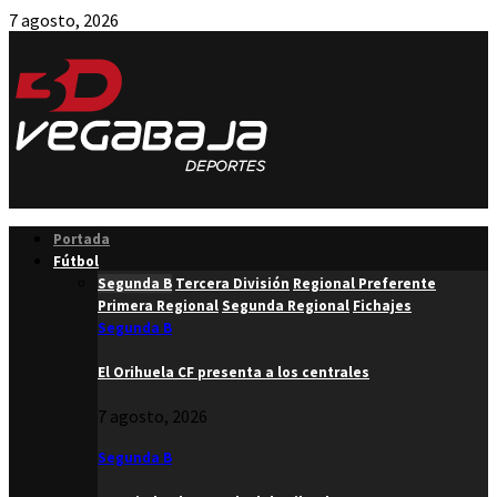
7 agosto, 2026
Facebook
Twitter
Instagram
Youtube
Email
Portada
Fútbol
Segunda B
Tercera División
Regional Preferente
Primera Regional
Segunda Regional
Fichajes
Segunda B
El Orihuela CF presenta a los centrales
7 agosto, 2026
Segunda B