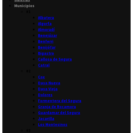
Municipios
#1
Albatera
Algorfa
Almoradí
Benejúzar
Benferri
Benijófar
Bigastro
Callosa de Segura
Catral
#2
Cox
Daya Nueva
Daya Vieja
Dolores
Formentera del Segura
Granja de Rocamora
Guardamar del Segura
Jacarilla
Los Montesinos
#3