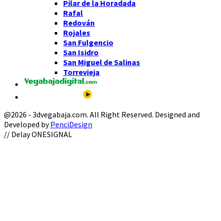
Pilar de la Horadada
Rafal
Redován
Rojales
San Fulgencio
San Isidro
San Miguel de Salinas
Torrevieja
@2026 - 3dvegabaja.com. All Right Reserved. Designed and
Developed by
PenciDesign
Facebook
Twitter
Instagram
Youtube
Email
// Delay ONESIGNAL