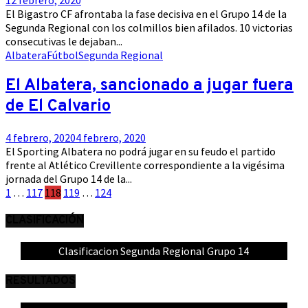
El Bigastro CF afrontaba la fase decisiva en el Grupo 14 de la
Segunda Regional con los colmillos bien afilados. 10 victorias
consecutivas le dejaban...
Albatera
Fútbol
Segunda Regional
El Albatera, sancionado a jugar fuera
de El Calvario
4 febrero, 2020
4 febrero, 2020
El Sporting Albatera no podrá jugar en su feudo el partido
frente al Atlético Crevillente correspondiente a la vigésima
jornada del Grupo 14 de la...
Paginación
1
…
117
118
119
…
124
de
CLASIFICACIÓN
entradas
Clasificacion Segunda Regional Grupo 14
RESULTADOS