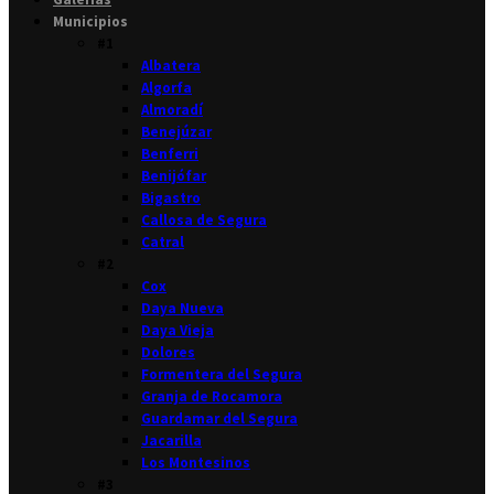
Municipios
#1
Albatera
Algorfa
Almoradí
Benejúzar
Benferri
Benijófar
Bigastro
Callosa de Segura
Catral
#2
Cox
Daya Nueva
Daya Vieja
Dolores
Formentera del Segura
Granja de Rocamora
Guardamar del Segura
Jacarilla
Los Montesinos
#3