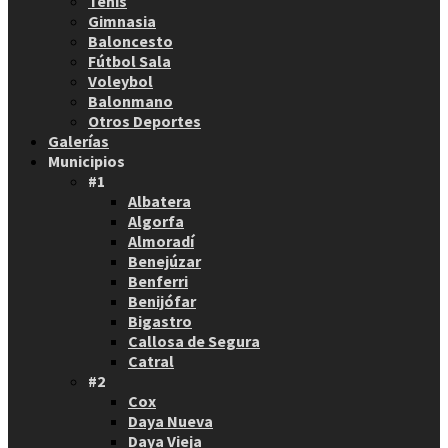
Tenis
Gimnasia
Baloncesto
Fútbol Sala
Voleybol
Balonmano
Otros Deportes
Galerías
Municipios
#1
Albatera
Algorfa
Almoradí
Benejúzar
Benferri
Benijófar
Bigastro
Callosa de Segura
Catral
#2
Cox
Daya Nueva
Daya Vieja