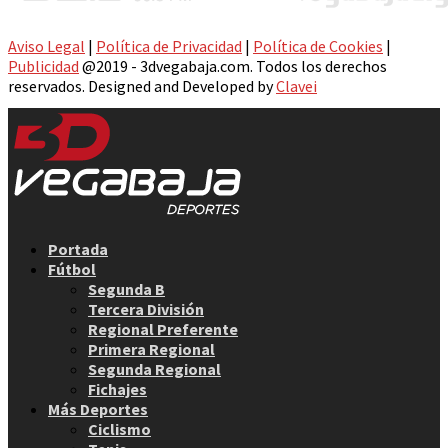
Aviso Legal
|
Política de Privacidad
|
Política de Cookies
|
Publicidad
@2019 - 3dvegabaja.com. Todos los derechos
reservados. Designed and Developed by
Clavei
Facebook
Twitter
Instagram
Youtube
Email
Portada
Fútbol
Segunda B
Tercera División
Regional Preferente
Primera Regional
Segunda Regional
Fichajes
Más Deportes
Ciclismo