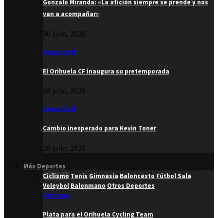
Gonzalo Miranda: «La afición siempre se prende y nos
van a acompañar»
30 julio, 2026
Segunda B
El Orihuela CF inaugura su pretemporada
28 julio, 2026
Segunda B
Cambio inesperado para Kevin Toner
28 julio, 2026
Más Deportes
Ciclismo
Tenis
Gimnasia
Baloncesto
Fútbol Sala
Voleybol
Balonmano
Otros Deportes
Ciclismo
Plata para el Orihuela Cycling Team