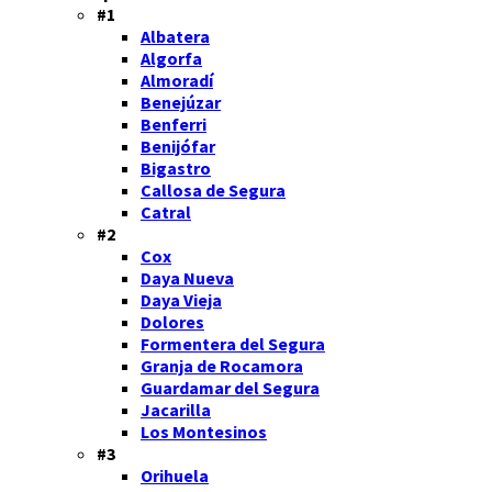
#1
Albatera
Algorfa
Almoradí
Benejúzar
Benferri
Benijófar
Bigastro
Callosa de Segura
Catral
#2
Cox
Daya Nueva
Daya Vieja
Dolores
Formentera del Segura
Granja de Rocamora
Guardamar del Segura
Jacarilla
Los Montesinos
#3
Orihuela