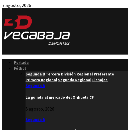
7 agosto, 2026
Facebook
Twitter
Instagram
Youtube
Email
Portada
Fútbol
Segunda B
Tercera División
Regional Preferente
Primera Regional
Segunda Regional
Fichajes
Segunda B
La guinda al mercado del Orihuela CF
5 agosto, 2026
Segunda B