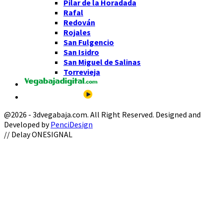
Pilar de la Horadada
Rafal
Redován
Rojales
San Fulgencio
San Isidro
San Miguel de Salinas
Torrevieja
@2026 - 3dvegabaja.com. All Right Reserved. Designed and
Developed by
PenciDesign
Facebook
Twitter
Instagram
Youtube
Email
// Delay ONESIGNAL