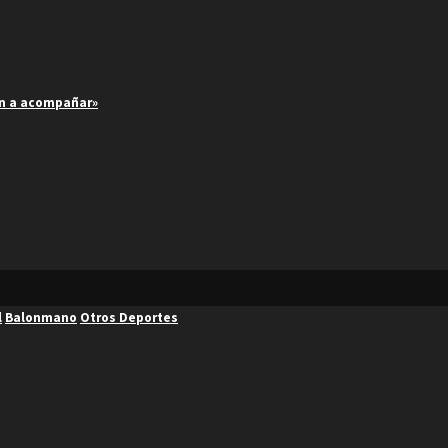
an a acompañar»
l
Balonmano
Otros Deportes