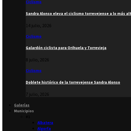
Ciclismo
Sandra Alonso eleva el ciclismo torrevejense a lo más al
14 julio, 2026
Ciclismo
Galardón ciclista para Orihuela y Torrevieja
8 julio, 2026
Ciclismo
Doblete histórico de la torrevejense Sandra Alonso
7 julio, 2026
Galerías
Municipios
#1
Albatera
Algorfa