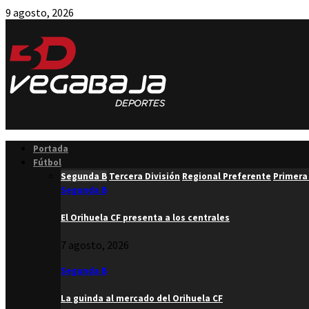
9 agosto, 2026
Facebook
Twitter
Instagram
Youtube
Email
Portada
Fútbol
Segunda B
Tercera División
Regional Preferente
Primera
Segunda B
El Orihuela CF presenta a los centrales
7 agosto, 2026
Segunda B
La guinda al mercado del Orihuela CF