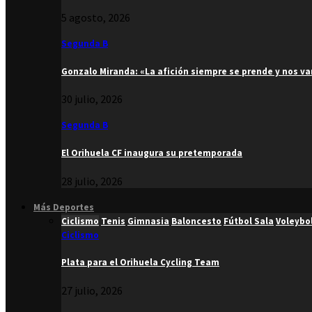
5 agosto, 2026
Segunda B
Gonzalo Miranda: «La afición siempre se prende y nos v
30 julio, 2026
Segunda B
El Orihuela CF inaugura su pretemporada
28 julio, 2026
Más Deportes
Ciclismo
Tenis
Gimnasia
Baloncesto
Fútbol Sala
Voleybo
Ciclismo
Plata para el Orihuela Cycling Team
27 julio, 2026