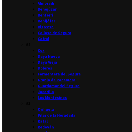
Almoradí
Benejúzar
Benferri
Benijófar
Bigastro
Callosa de Segura
Catral
#2
Cox
Daya Nueva
Daya Vieja
Dolores
Formentera del Segura
Granja de Rocamora
Guardamar del Segura
Jacarilla
Los Montesinos
#3
Orihuela
Pilar de la Horadada
Rafal
Redován