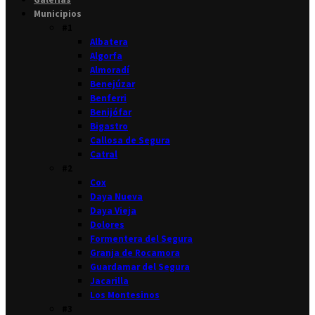
Municipios
#1
Albatera
Algorfa
Almoradí
Benejúzar
Benferri
Benijófar
Bigastro
Callosa de Segura
Catral
#2
Cox
Daya Nueva
Daya Vieja
Dolores
Formentera del Segura
Granja de Rocamora
Guardamar del Segura
Jacarilla
Los Montesinos
#3