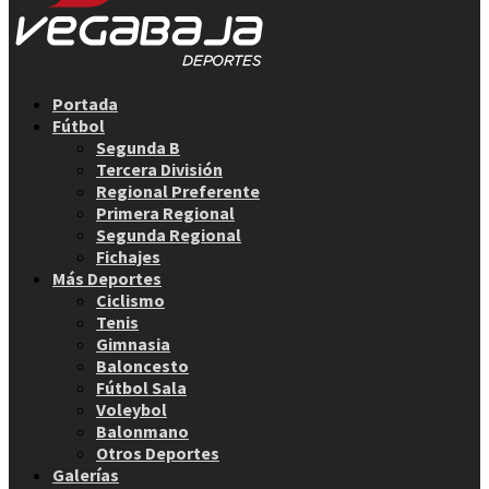
Facebook
Twitter
Instagram
Youtube
Email
Portada
Fútbol
Segunda B
Tercera División
Regional Preferente
Primera Regional
Segunda Regional
Fichajes
Más Deportes
Ciclismo
Tenis
Gimnasia
Baloncesto
Fútbol Sala
Voleybol
Balonmano
Otros Deportes
Galerías