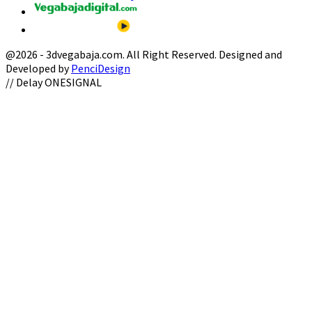
@2026 - 3dvegabaja.com. All Right Reserved. Designed and
Developed by
PenciDesign
Facebook
Twitter
Instagram
Youtube
Email
// Delay ONESIGNAL