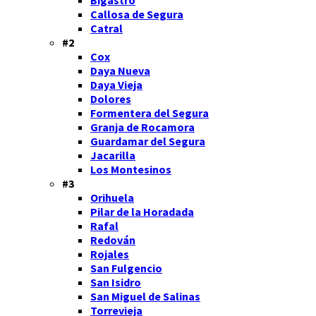
Callosa de Segura
Catral
#2
Cox
Daya Nueva
Daya Vieja
Dolores
Formentera del Segura
Granja de Rocamora
Guardamar del Segura
Jacarilla
Los Montesinos
#3
Orihuela
Pilar de la Horadada
Rafal
Redován
Rojales
San Fulgencio
San Isidro
San Miguel de Salinas
Torrevieja