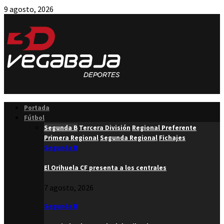
9 agosto, 2026
Facebook
Twitter
Instagram
Youtube
Email
Portada
Fútbol
Segunda B
Tercera División
Regional Preferente
Primera Regional
Segunda Regional
Fichajes
Segunda B
El Orihuela CF presenta a los centrales
7 agosto, 2026
Segunda B