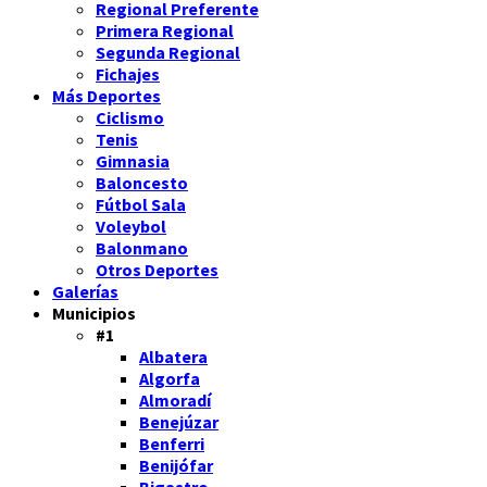
Regional Preferente
Primera Regional
Segunda Regional
Fichajes
Más Deportes
Ciclismo
Tenis
Gimnasia
Baloncesto
Fútbol Sala
Voleybol
Balonmano
Otros Deportes
Galerías
Municipios
#1
Albatera
Algorfa
Almoradí
Benejúzar
Benferri
Benijófar
Bigastro