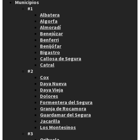
Municipios
#1
Albatera
Algorfa
Almoradí
Benejúzar
Benferri
Benijófar
Bigastro
Callosa de Segura
Catral
#2
Cox
Daya Nueva
Daya Vieja
Dolores
Formentera del Segura
Granja de Rocamora
Guardamar del Segura
Jacarilla
Los Montesinos
#3
Orihuela