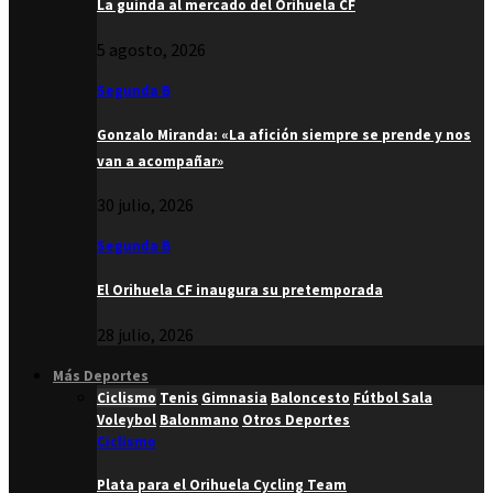
La guinda al mercado del Orihuela CF
5 agosto, 2026
Segunda B
Gonzalo Miranda: «La afición siempre se prende y nos
van a acompañar»
30 julio, 2026
Segunda B
El Orihuela CF inaugura su pretemporada
28 julio, 2026
Más Deportes
Ciclismo
Tenis
Gimnasia
Baloncesto
Fútbol Sala
Voleybol
Balonmano
Otros Deportes
Ciclismo
Plata para el Orihuela Cycling Team