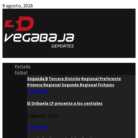
8 agosto, 2026
Facebook
Twitter
Instagram
Youtube
Email
Portada
Fútbol
Segunda B
Tercera División
Regional Preferente
Primera Regional
Segunda Regional
Fichajes
Segunda B
El Orihuela CF presenta a los centrales
7 agosto, 2026
Segunda B