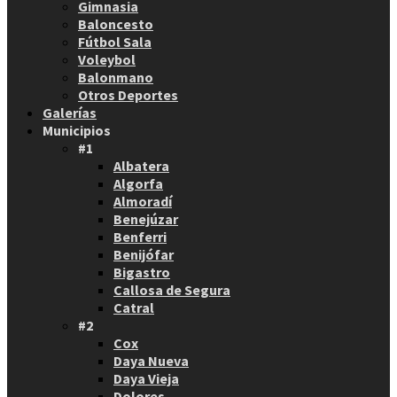
Gimnasia
Baloncesto
Fútbol Sala
Voleybol
Balonmano
Otros Deportes
Galerías
Municipios
#1
Albatera
Algorfa
Almoradí
Benejúzar
Benferri
Benijófar
Bigastro
Callosa de Segura
Catral
#2
Cox
Daya Nueva
Daya Vieja
Dolores