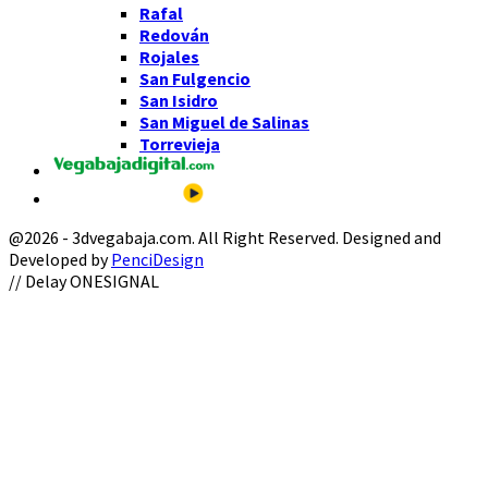
Rafal
Redován
Rojales
San Fulgencio
San Isidro
San Miguel de Salinas
Torrevieja
@2026 - 3dvegabaja.com. All Right Reserved. Designed and
Developed by
PenciDesign
Facebook
Twitter
Instagram
Youtube
Email
// Delay ONESIGNAL