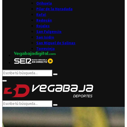
Orihuela
Pilar de la Horadada
Rafal
Redován
Rojales
San Fulgencio
San Isidro
San Miguel de Salinas
Torrevieja
Search
Search
for:
Facebook
Twitter
Instagram
Youtube
Email
Primary
Menu
Search
Search
for: