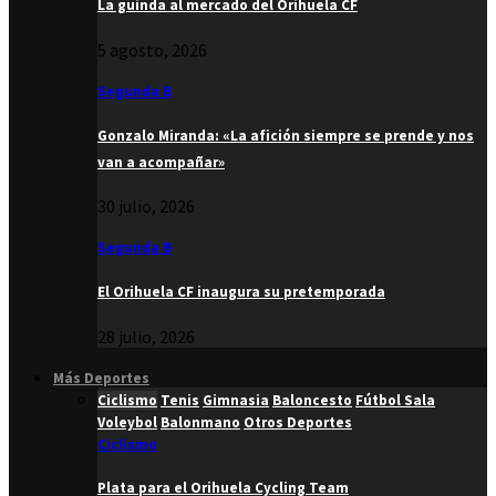
La guinda al mercado del Orihuela CF
5 agosto, 2026
Segunda B
Gonzalo Miranda: «La afición siempre se prende y nos
van a acompañar»
30 julio, 2026
Segunda B
El Orihuela CF inaugura su pretemporada
28 julio, 2026
Más Deportes
Ciclismo
Tenis
Gimnasia
Baloncesto
Fútbol Sala
Voleybol
Balonmano
Otros Deportes
Ciclismo
Plata para el Orihuela Cycling Team