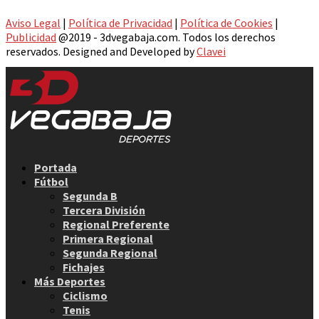
Aviso Legal
|
Política de Privacidad
|
Política de Cookies
|
Publicidad
@2019 - 3dvegabaja.com. Todos los derechos
reservados. Designed and Developed by
Clavei
Facebook
Twitter
Instagram
Youtube
Email
Portada
Fútbol
Segunda B
Tercera División
Regional Preferente
Primera Regional
Segunda Regional
Fichajes
Más Deportes
Ciclismo
Tenis