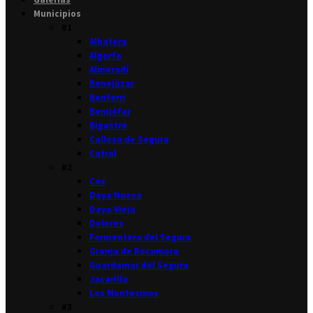
Municipios
#1
Albatera
Algorfa
Almoradí
Benejúzar
Benferri
Benijófar
Bigastro
Callosa de Segura
Catral
#2
Cox
Daya Nueva
Daya Vieja
Dolores
Formentera del Segura
Granja de Rocamora
Guardamar del Segura
Jacarilla
Los Montesinos
#3