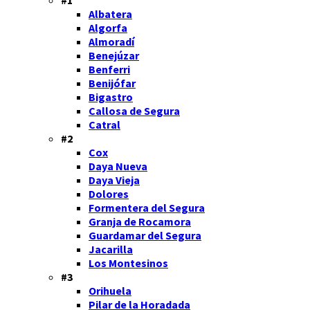
Albatera
Algorfa
Almoradí
Benejúzar
Benferri
Benijófar
Bigastro
Callosa de Segura
Catral
#2
Cox
Daya Nueva
Daya Vieja
Dolores
Formentera del Segura
Granja de Rocamora
Guardamar del Segura
Jacarilla
Los Montesinos
#3
Orihuela
Pilar de la Horadada