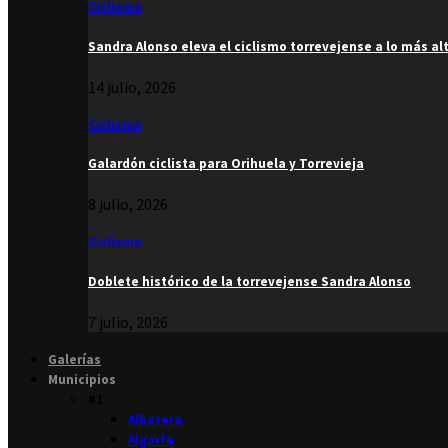
Ciclismo
Sandra Alonso eleva el ciclismo torrevejense a lo más al
14 julio, 2026
Ciclismo
Galardón ciclista para Orihuela y Torrevieja
8 julio, 2026
Ciclismo
Doblete histórico de la torrevejense Sandra Alonso
7 julio, 2026
Galerías
Municipios
#1
Albatera
Algorfa