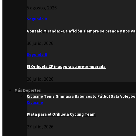
5 agosto, 2026
Segunda B
Gonzalo Miranda: «La afición siempre se prende y nos v
30 julio, 2026
Segunda B
El Orihuela CF inaugura su pretemporada
28 julio, 2026
Más Deportes
Ciclismo
Tenis
Gimnasia
Baloncesto
Fútbol Sala
Voleybo
Ciclismo
Plata para el Orihuela Cycling Team
27 julio, 2026