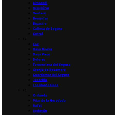
Almoradí
Benejúzar
Benferri
Benijófar
Bigastro
Callosa de Segura
Catral
#2
Cox
Daya Nueva
Daya Vieja
Dolores
Formentera del Segura
Granja de Rocamora
Guardamar del Segura
Jacarilla
Los Montesinos
#3
Orihuela
Pilar de la Horadada
Rafal
Redován