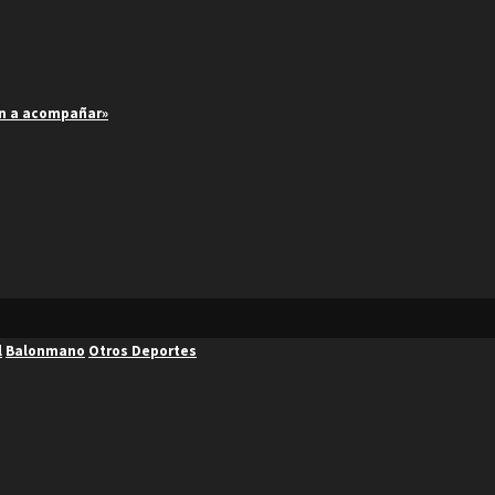
an a acompañar»
l
Balonmano
Otros Deportes