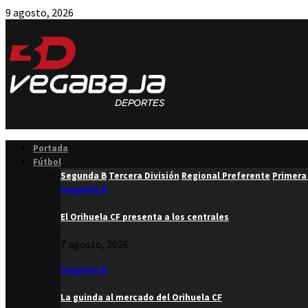
9 agosto, 2026
Facebook
Twitter
Instagram
Youtube
Email
Portada
Fútbol
Segunda B
Tercera División
Regional Preferente
Primera
Segunda B
El Orihuela CF presenta a los centrales
7 agosto, 2026
Segunda B
La guinda al mercado del Orihuela CF