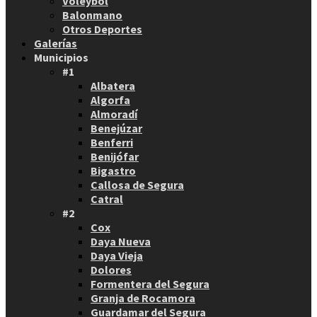
Voleybol
Balonmano
Otros Deportes
Galerías
Municipios
#1
Albatera
Algorfa
Almoradí
Benejúzar
Benferri
Benijófar
Bigastro
Callosa de Segura
Catral
#2
Cox
Daya Nueva
Daya Vieja
Dolores
Formentera del Segura
Granja de Rocamora
Guardamar del Segura