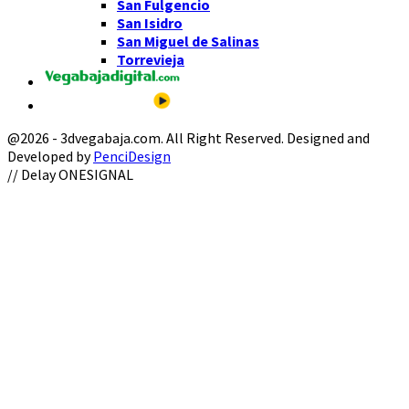
San Fulgencio
San Isidro
San Miguel de Salinas
Torrevieja
@2026 - 3dvegabaja.com. All Right Reserved. Designed and
Developed by
PenciDesign
Facebook
Twitter
Instagram
Youtube
Email
// Delay ONESIGNAL