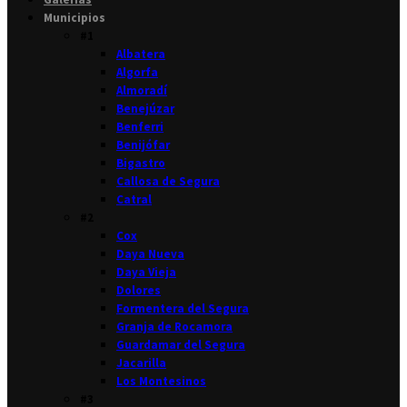
Municipios
#1
Albatera
Algorfa
Almoradí
Benejúzar
Benferri
Benijófar
Bigastro
Callosa de Segura
Catral
#2
Cox
Daya Nueva
Daya Vieja
Dolores
Formentera del Segura
Granja de Rocamora
Guardamar del Segura
Jacarilla
Los Montesinos
#3