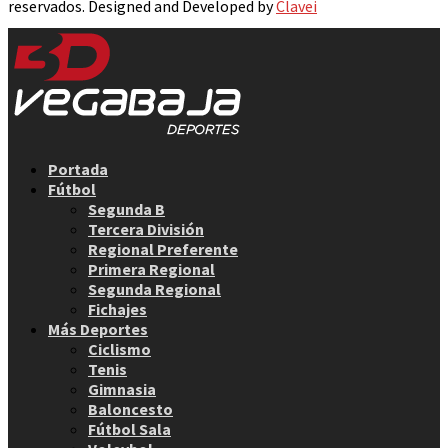
reservados. Designed and Developed by
Clavei
Facebook
Twitter
Instagram
Youtube
Email
Portada
Fútbol
Segunda B
Tercera División
Regional Preferente
Primera Regional
Segunda Regional
Fichajes
Más Deportes
Ciclismo
Tenis
Gimnasia
Baloncesto
Fútbol Sala