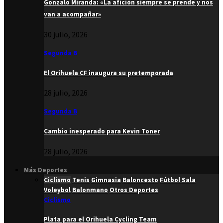
Gonzalo Miranda: «La afición siempre se prende y nos
van a acompañar»
30 julio, 2026
Segunda B
El Orihuela CF inaugura su pretemporada
28 julio, 2026
Segunda B
Cambio inesperado para Kevin Toner
28 julio, 2026
Más Deportes
Ciclismo
Tenis
Gimnasia
Baloncesto
Fútbol Sala
Voleybol
Balonmano
Otros Deportes
Ciclismo
Plata para el Orihuela Cycling Team