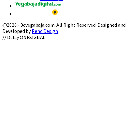
@2026 - 3dvegabaja.com. All Right Reserved. Designed and
Developed by
PenciDesign
Facebook
Twitter
Instagram
Youtube
Email
// Delay ONESIGNAL