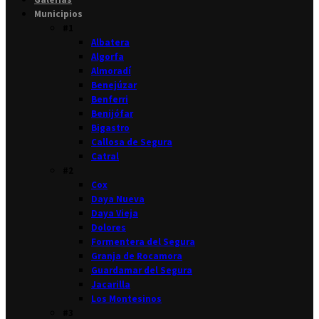
Municipios
#1
Albatera
Algorfa
Almoradí
Benejúzar
Benferri
Benijófar
Bigastro
Callosa de Segura
Catral
#2
Cox
Daya Nueva
Daya Vieja
Dolores
Formentera del Segura
Granja de Rocamora
Guardamar del Segura
Jacarilla
Los Montesinos
#3