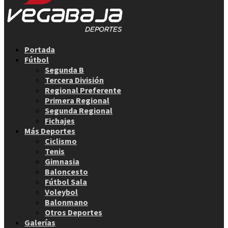
Facebook
Twitter
Instagram
Youtube
Email
Portada
Fútbol
Segunda B
Tercera División
Regional Preferente
Primera Regional
Segunda Regional
Fichajes
Más Deportes
Ciclismo
Tenis
Gimnasia
Baloncesto
Fútbol Sala
Voleybol
Balonmano
Otros Deportes
Galerías