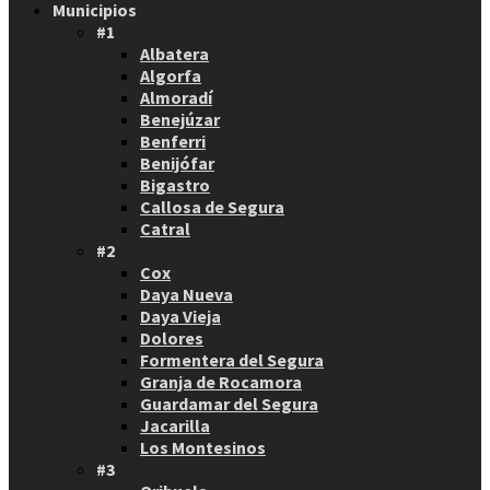
Municipios
#1
Albatera
Algorfa
Almoradí
Benejúzar
Benferri
Benijófar
Bigastro
Callosa de Segura
Catral
#2
Cox
Daya Nueva
Daya Vieja
Dolores
Formentera del Segura
Granja de Rocamora
Guardamar del Segura
Jacarilla
Los Montesinos
#3