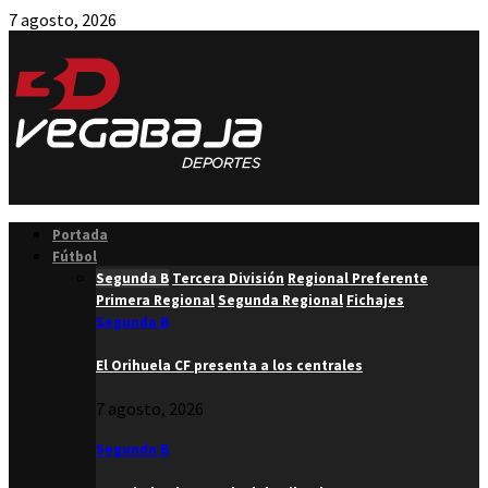
7 agosto, 2026
Facebook
Twitter
Instagram
Youtube
Email
Portada
Fútbol
Segunda B
Tercera División
Regional Preferente
Primera Regional
Segunda Regional
Fichajes
Segunda B
El Orihuela CF presenta a los centrales
7 agosto, 2026
Segunda B