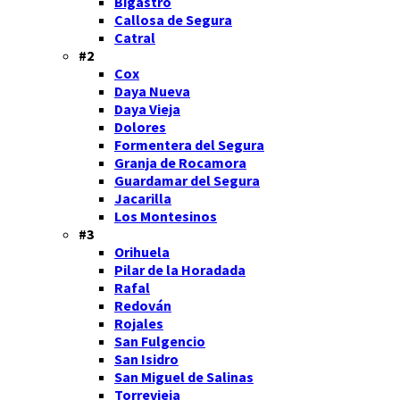
Bigastro
Callosa de Segura
Catral
#2
Cox
Daya Nueva
Daya Vieja
Dolores
Formentera del Segura
Granja de Rocamora
Guardamar del Segura
Jacarilla
Los Montesinos
#3
Orihuela
Pilar de la Horadada
Rafal
Redován
Rojales
San Fulgencio
San Isidro
San Miguel de Salinas
Torrevieja