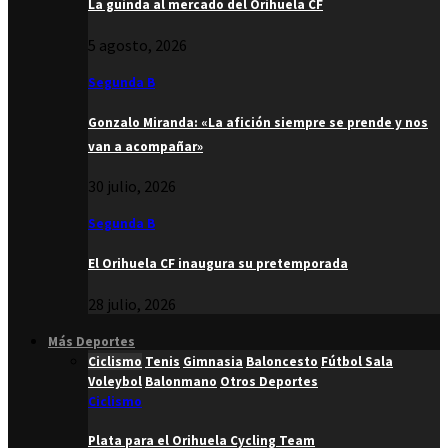
La guinda al mercado del Orihuela CF
5 agosto, 2026
Segunda B
Gonzalo Miranda: «La afición siempre se prende y nos
van a acompañar»
30 julio, 2026
Segunda B
El Orihuela CF inaugura su pretemporada
28 julio, 2026
Más Deportes
Ciclismo
Tenis
Gimnasia
Baloncesto
Fútbol Sala
Voleybol
Balonmano
Otros Deportes
Ciclismo
Plata para el Orihuela Cycling Team