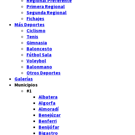
Regional Preferente
Primera Regional
Segunda Regional
Fichajes
Más Deportes
Ciclismo
Tenis
Gimnasia
Baloncesto
Fútbol Sala
Voleybol
Balonmano
Otros Deportes
Galerías
Municipios
#1
Albatera
Algorfa
Almoradí
Benejúzar
Benferri
Benijófar
Bigastro