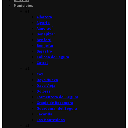
Municipios
#1
Albatera
Algorfa
Almoradí
Benejúzar
Benferri
Benijófar
Bigastro
Callosa de Segura
Catral
#2
Cox
Daya Nueva
Daya Vieja
Dolores
Formentera del Segura
Granja de Rocamora
Guardamar del Segura
Jacarilla
Los Montesinos
#3