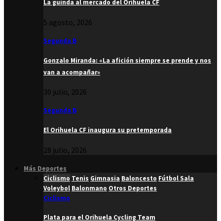
La guinda al mercado del Orihuela CF
5 agosto, 2026
Segunda B
Gonzalo Miranda: «La afición siempre se prende y nos
van a acompañar»
30 julio, 2026
Segunda B
El Orihuela CF inaugura su pretemporada
28 julio, 2026
Más Deportes
Ciclismo
Tenis
Gimnasia
Baloncesto
Fútbol Sala
Voleybol
Balonmano
Otros Deportes
Ciclismo
Plata para el Orihuela Cycling Team