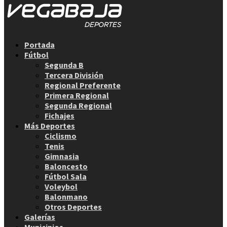
Facebook
Twitter
Instagram
Youtube
Email
Portada
Fútbol
Segunda B
Tercera División
Regional Preferente
Primera Regional
Segunda Regional
Fichajes
Más Deportes
Ciclismo
Tenis
Gimnasia
Baloncesto
Fútbol Sala
Voleybol
Balonmano
Otros Deportes
Galerías