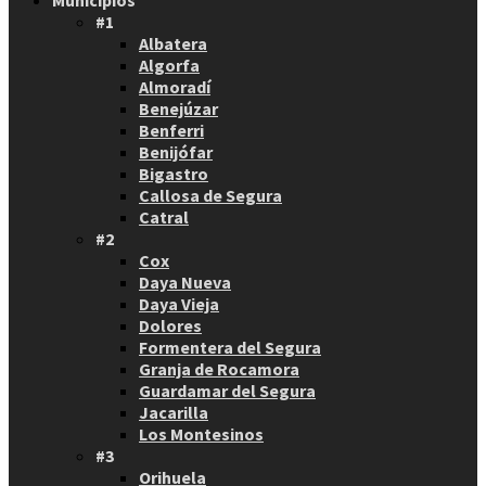
Municipios
#1
Albatera
Algorfa
Almoradí
Benejúzar
Benferri
Benijófar
Bigastro
Callosa de Segura
Catral
#2
Cox
Daya Nueva
Daya Vieja
Dolores
Formentera del Segura
Granja de Rocamora
Guardamar del Segura
Jacarilla
Los Montesinos
#3
Orihuela