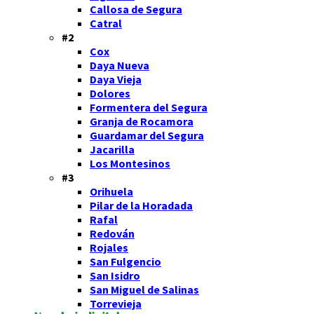
Callosa de Segura
Catral
#2
Cox
Daya Nueva
Daya Vieja
Dolores
Formentera del Segura
Granja de Rocamora
Guardamar del Segura
Jacarilla
Los Montesinos
#3
Orihuela
Pilar de la Horadada
Rafal
Redován
Rojales
San Fulgencio
San Isidro
San Miguel de Salinas
Torrevieja