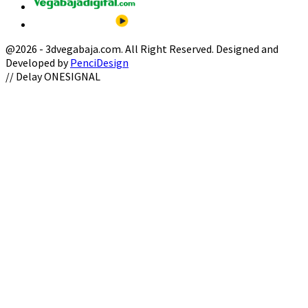
@2026 - 3dvegabaja.com. All Right Reserved. Designed and
Developed by
PenciDesign
Facebook
Twitter
Instagram
Youtube
Email
// Delay ONESIGNAL