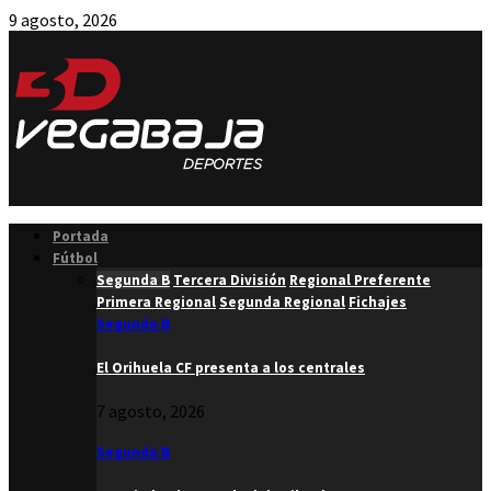
9 agosto, 2026
Facebook
Twitter
Instagram
Youtube
Email
Portada
Fútbol
Segunda B
Tercera División
Regional Preferente
Primera Regional
Segunda Regional
Fichajes
Segunda B
El Orihuela CF presenta a los centrales
7 agosto, 2026
Segunda B