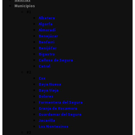
Municipios
#1
Albatera
Algorfa
Almoradí
Benejúzar
Benferri
Benijófar
Bigastro
Callosa de Segura
Catral
#2
Cox
Daya Nueva
Daya Vieja
Dolores
Formentera del Segura
Granja de Rocamora
Guardamar del Segura
Jacarilla
Los Montesinos
#3