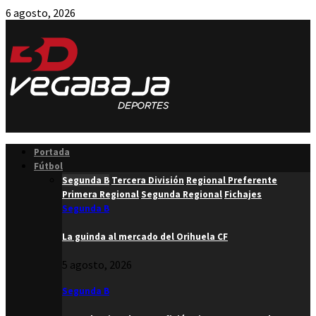
6 agosto, 2026
Facebook
Twitter
Instagram
Youtube
Email
Portada
Fútbol
Segunda B
Tercera División
Regional Preferente
Primera Regional
Segunda Regional
Fichajes
Segunda B
La guinda al mercado del Orihuela CF
5 agosto, 2026
Segunda B