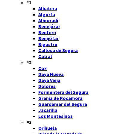
#1
Albatera
Algorfa
Almoradí
Benejúzar
Benferri
Benijófar
Bigastro
Callosa de Segura
Catral
#2
Cox
Daya Nueva
Daya Vieja
Dolores
Formentera del Segura
Granja de Rocamora
Guardamar del Segura
Jacarilla
Los Montesinos
#3
Orihuela
Pilar de la Horadada