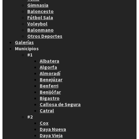
Gimnasia
Baloncesto
Fútbol Sala
Voleybol
Balonmano
Otros Deportes
Galerías
Municipios
#1
Albatera
Algorfa
Almoradí
Benejúzar
Benferri
Benijófar
Bigastro
Callosa de Segura
Catral
#2
Cox
Daya Nueva
Daya Vieja