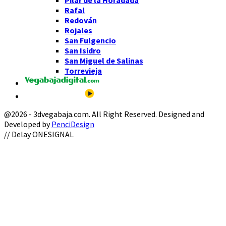
Rafal
Redován
Rojales
San Fulgencio
San Isidro
San Miguel de Salinas
Torrevieja
@2026 - 3dvegabaja.com. All Right Reserved. Designed and
Developed by
PenciDesign
Facebook
Twitter
Instagram
Youtube
Email
// Delay ONESIGNAL