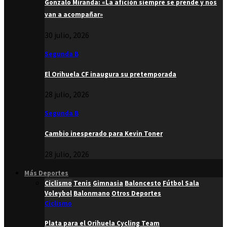
Gonzalo Miranda: «La afición siempre se prende y nos
van a acompañar»
30 julio, 2026
Segunda B
El Orihuela CF inaugura su pretemporada
28 julio, 2026
Segunda B
Cambio inesperado para Kevin Toner
28 julio, 2026
Más Deportes
Ciclismo
Tenis
Gimnasia
Baloncesto
Fútbol Sala
Voleybol
Balonmano
Otros Deportes
Ciclismo
Plata para el Orihuela Cycling Team