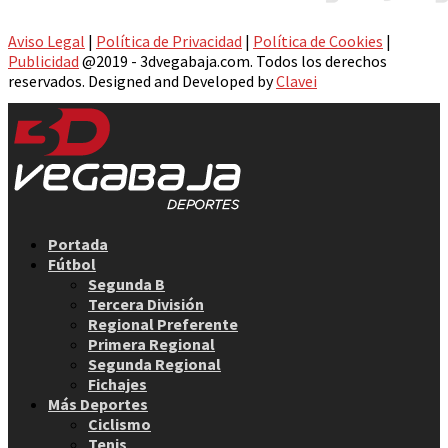
Aviso Legal
|
Política de Privacidad
|
Política de Cookies
|
Publicidad
@2019 - 3dvegabaja.com. Todos los derechos
reservados. Designed and Developed by
Clavei
Facebook
Twitter
Instagram
Youtube
Email
Portada
Fútbol
Segunda B
Tercera División
Regional Preferente
Primera Regional
Segunda Regional
Fichajes
Más Deportes
Ciclismo
Tenis