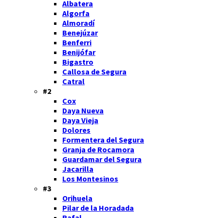
Albatera
Algorfa
Almoradí
Benejúzar
Benferri
Benijófar
Bigastro
Callosa de Segura
Catral
#2
Cox
Daya Nueva
Daya Vieja
Dolores
Formentera del Segura
Granja de Rocamora
Guardamar del Segura
Jacarilla
Los Montesinos
#3
Orihuela
Pilar de la Horadada
Rafal