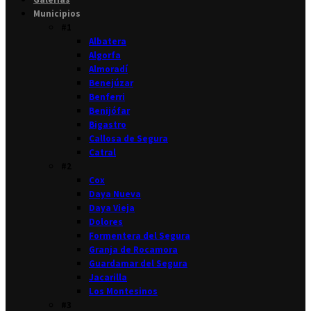
Municipios
#1
Albatera
Algorfa
Almoradí
Benejúzar
Benferri
Benijófar
Bigastro
Callosa de Segura
Catral
#2
Cox
Daya Nueva
Daya Vieja
Dolores
Formentera del Segura
Granja de Rocamora
Guardamar del Segura
Jacarilla
Los Montesinos
#3