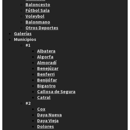
Baloncesto
Fútbol Sala
Voleybol
Balonmano
Otros Deportes
Galerías
Municipios
#1
Albatera
Algorfa
Almoradí
Benejúzar
Benferri
Benijófar
Bigastro
Callosa de Segura
Catral
#2
Cox
Daya Nueva
Daya Vieja
Dolores