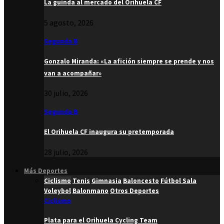
La guinda al mercado del Orihuela CF
5 agosto, 2026
Segunda B
Gonzalo Miranda: «La afición siempre se prende y nos
van a acompañar»
30 julio, 2026
Segunda B
El Orihuela CF inaugura su pretemporada
28 julio, 2026
Más Deportes
Ciclismo
Tenis
Gimnasia
Baloncesto
Fútbol Sala
Voleybol
Balonmano
Otros Deportes
Ciclismo
Plata para el Orihuela Cycling Team