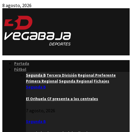
8 agosto, 2026
Facebook
Twitter
Instagram
Youtube
Email
Portada
Fútbol
Segunda B
Tercera División
Regional Preferente
Primera Regional
Segunda Regional
Fichajes
Segunda B
El Orihuela CF presenta a los centrales
7 agosto, 2026
Segunda B