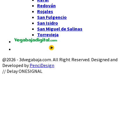
Redován
Rojales
San Fulgencio
San Isidro
San Miguel de Salinas
Torrevieja
@2026 - 3dvegabaja.com. All Right Reserved. Designed and
Developed by
PenciDesign
Facebook
Twitter
Instagram
Youtube
Email
// Delay ONESIGNAL