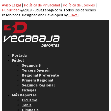
Aviso Legal
|
Política de Privacidad
|
Política de Cookies
|
Publicidad
@2019 - 3dvegabaja.com. Todos los derechos
reservados. Designed and Developed by
Clavei
Facebook
Twitter
Instagram
Youtube
Email
Portada
Fútbol
Segunda B
Tercera División
Regional Preferente
Primera Regional
Segunda Regional
Fichajes
Más Deportes
Ciclismo
Tenis
Gimnasia