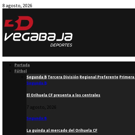
8 agosto, 2026
Facebook
Twitter
Instagram
Youtube
Email
Portada
Fútbol
Segunda B
Tercera División
Regional Preferente
Primera
Segunda B
El Orihuela CF presenta a los centrales
7 agosto, 2026
Segunda B
La guinda al mercado del Orihuela CF