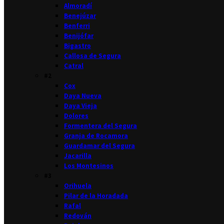
Almoradí
Benejúzar
Benferri
Benijófar
Bigastro
Callosa de Segura
Catral
#2
Cox
Daya Nueva
Daya Vieja
Dolores
Formentera del Segura
Granja de Rocamora
Guardamar del Segura
Jacarilla
Los Montesinos
#3
Orihuela
Pilar de la Horadada
Rafal
Redován