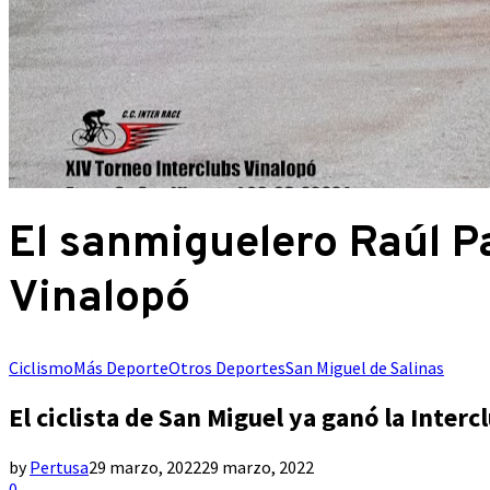
El sanmiguelero Raúl Pa
Vinalopó
Ciclismo
Más Deporte
Otros Deportes
San Miguel de Salinas
El ciclista de San Miguel ya ganó la Interc
by
Pertusa
29 marzo, 2022
29 marzo, 2022
0