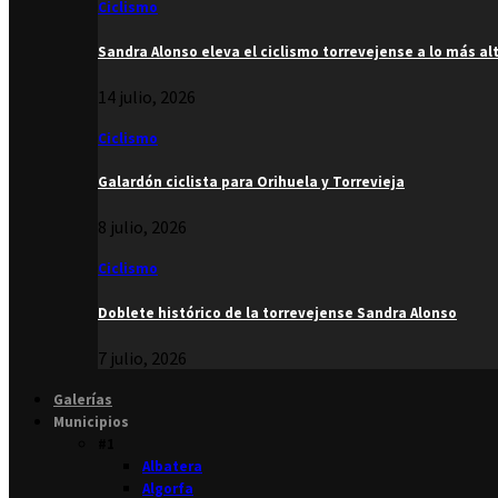
Ciclismo
Sandra Alonso eleva el ciclismo torrevejense a lo más al
14 julio, 2026
Ciclismo
Galardón ciclista para Orihuela y Torrevieja
8 julio, 2026
Ciclismo
Doblete histórico de la torrevejense Sandra Alonso
7 julio, 2026
Galerías
Municipios
#1
Albatera
Algorfa