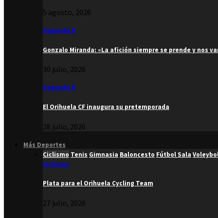
5 agosto, 2026
Segunda B
Gonzalo Miranda: «La afición siempre se prende y nos v
30 julio, 2026
Segunda B
El Orihuela CF inaugura su pretemporada
28 julio, 2026
Más Deportes
Ciclismo
Tenis
Gimnasia
Baloncesto
Fútbol Sala
Voleybo
Ciclismo
Plata para el Orihuela Cycling Team
27 julio, 2026