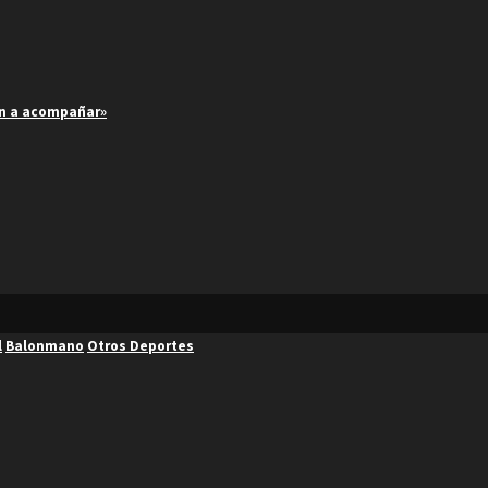
an a acompañar»
l
Balonmano
Otros Deportes