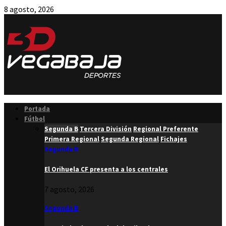
8 agosto, 2026
Facebook
Twitter
Instagram
Youtube
Email
Portada
Fútbol
Segunda B
Tercera División
Regional Preferente
Primera Regional
Segunda Regional
Fichajes
Segunda B
El Orihuela CF presenta a los centrales
7 agosto, 2026
Segunda B