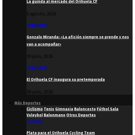
La guinda al mercado del Orihuela CF
5 agosto, 2026
Segunda B
Gonzalo Miranda: «La afición siempre se prende y nos
van a acompañar»
30 julio, 2026
Segunda B
El Orihuela CF inaugura su pretemporada
28 julio, 2026
Más Deportes
Ciclismo
Tenis
Gimnasia
Baloncesto
Fútbol Sala
Voleybol
Balonmano
Otros Deportes
Ciclismo
Plata para el Orihuela Cycling Team