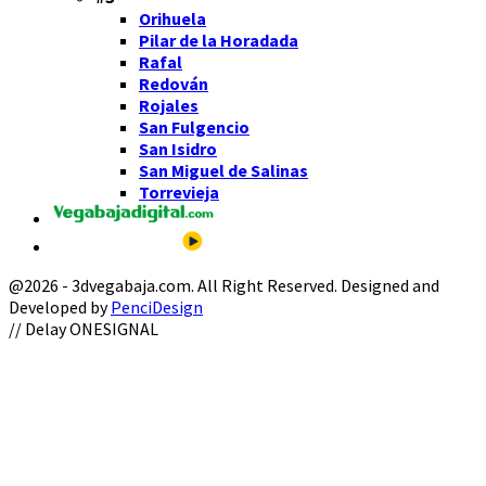
Orihuela
Pilar de la Horadada
Rafal
Redován
Rojales
San Fulgencio
San Isidro
San Miguel de Salinas
Torrevieja
@2026 - 3dvegabaja.com. All Right Reserved. Designed and
Developed by
PenciDesign
Facebook
Twitter
Instagram
Youtube
Email
// Delay ONESIGNAL