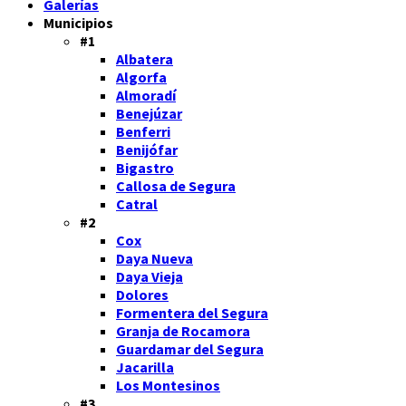
Galerías
Municipios
#1
Albatera
Algorfa
Almoradí
Benejúzar
Benferri
Benijófar
Bigastro
Callosa de Segura
Catral
#2
Cox
Daya Nueva
Daya Vieja
Dolores
Formentera del Segura
Granja de Rocamora
Guardamar del Segura
Jacarilla
Los Montesinos
#3