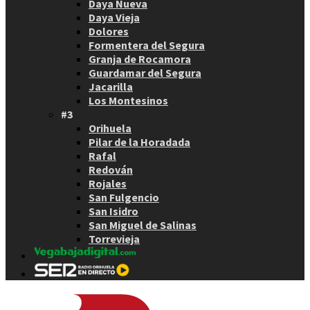
Daya Nueva
Daya Vieja
Dolores
Formentera del Segura
Granja de Rocamora
Guardamar del Segura
Jacarilla
Los Montesinos
#3
Orihuela
Pilar de la Horadada
Rafal
Redován
Rojales
San Fulgencio
San Isidro
San Miguel de Salinas
Torrevieja