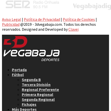
Aviso Legal
|
Política de Privacidad
|
Política de Cookies
|
Publicidad
@2019 - 3dvegabaja.com. Todos los derechos
reservados. Designed and Developed by
Clavei
Facebook
Twitter
Instagram
Youtube
Email
Portada
Fútbol
Segunda B
Tercera División
Regional Preferente
Primera Regional
Segunda Regional
Fichajes
Más Deportes