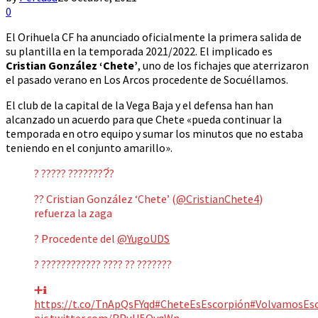
0
El Orihuela CF ha anunciado oficialmente la primera salida de
su plantilla en la temporada 2021/2022. El implicado es
Cristian González ‘Chete’
, uno de los fichajes que aterrizaron
el pasado verano en Los Arcos procedente de Socuéllamos.
El club de la capital de la Vega Baja y el defensa han han
alcanzado un acuerdo para que Chete «pueda continuar la
temporada en otro equipo y sumar los minutos que no estaba
teniendo en el conjunto amarillo».
? ????? ????????́?
?? Cristian González ‘Chete’ (
@CristianChete4
)
refuerza la zaga
? Procedente del
@YugoUDS
? ???????????? ???? ?? ???????
➕ℹ️
https://t.co/TnApQsFYqd
#CheteEsEscorpión
#VolvamosEsc
pic.twitter.com/RPuH5OyqWn