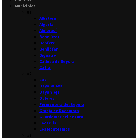
Municipios
#1
Albatera
Algorfa
Almoradí
Benejúzar
Benferri
Benijófar
Bigastro
Callosa de Segura
Catral
#2
Cox
Daya Nueva
Daya Vieja
Dolores
Formentera del Segura
Granja de Rocamora
Guardamar del Segura
Jacarilla
Los Montesinos
#3