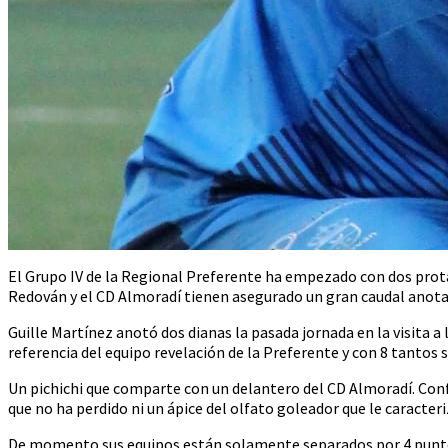
El Grupo IV de la Regional Preferente ha empezado con dos prota
Redován y el CD Almoradí tienen asegurado un gran caudal anota
Guille Martínez anotó dos dianas la pasada jornada en la visita a l
referencia del equipo revelación de la Preferente y con 8 tantos s
Un pichichi que comparte con un delantero del CD Almoradí. Conf
que no ha perdido ni un ápice del olfato goleador que le caracteri
De momento sus equipos están solamente separados por 4 puntos 