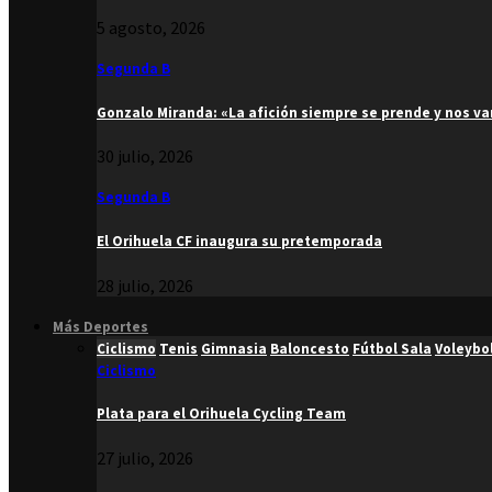
5 agosto, 2026
Segunda B
Gonzalo Miranda: «La afición siempre se prende y nos v
30 julio, 2026
Segunda B
El Orihuela CF inaugura su pretemporada
28 julio, 2026
Más Deportes
Ciclismo
Tenis
Gimnasia
Baloncesto
Fútbol Sala
Voleybo
Ciclismo
Plata para el Orihuela Cycling Team
27 julio, 2026