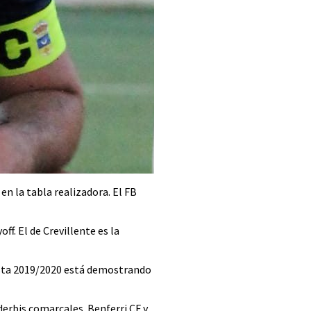
n la tabla realizadora. El FB
ff. El de Crevillente es la
 esta 2019/2020 está demostrando
erbis comarcales. Benferri CF y