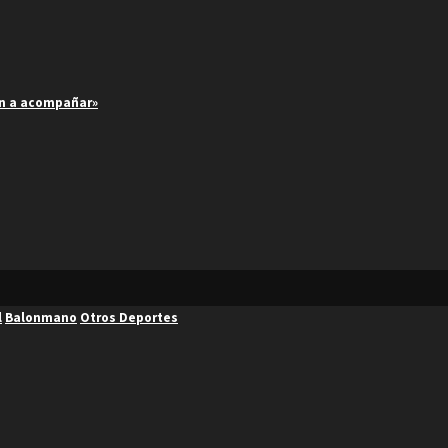
an a acompañar»
l
Balonmano
Otros Deportes