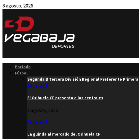
8 agosto, 2026
Facebook
Twitter
Instagram
Youtube
Email
Portada
Fútbol
Segunda B
Tercera División
Regional Preferente
Primera
Segunda B
El Orihuela CF presenta a los centrales
7 agosto, 2026
Segunda B
La guinda al mercado del Orihuela CF