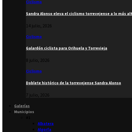
Ciclismo
Sandra Alonso eleva el ciclismo torrevejense a lo más al
14 julio, 2026
Ciclismo
Galardón ciclista para Orihuela y Torrevieja
8 julio, 2026
Ciclismo
Doblete histórico de la torrevejense Sandra Alonso
7 julio, 2026
Galerías
Municipios
#1
Albatera
Algorfa