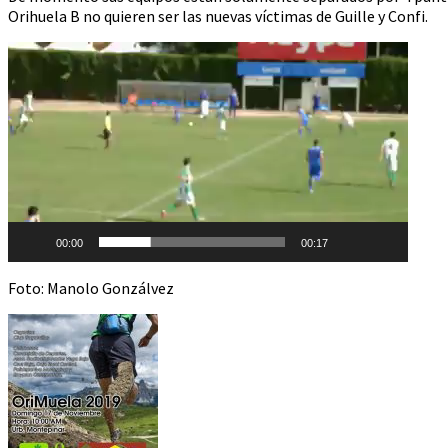
Orihuela B no quieren ser las nuevas víctimas de Guille y Confi.
Reproductor
de
vídeo
00:00
00:17
Foto: Manolo Gonzálvez