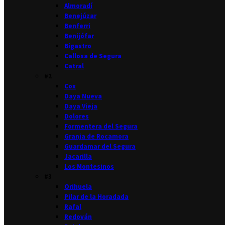
Almoradí
Benejúzar
Benferri
Benijófar
Bigastro
Callosa de Segura
Catral
#2
Cox
Daya Nueva
Daya Vieja
Dolores
Formentera del Segura
Granja de Rocamora
Guardamar del Segura
Jacarilla
Los Montesinos
#3
Orihuela
Pilar de la Horadada
Rafal
Redován