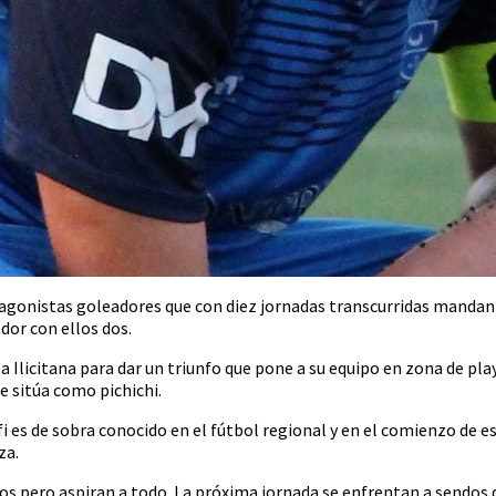
gonistas goleadores que con diez jornadas transcurridas mandan e
dor con ellos dos.
a Ilicitana para dar un triunfo que pone a su equipo en zona de playo
e sitúa como pichichi.
i es de sobra conocido en el fútbol regional y en el comienzo de
za.
pero aspiran a todo. La próxima jornada se enfrentan a sendos d