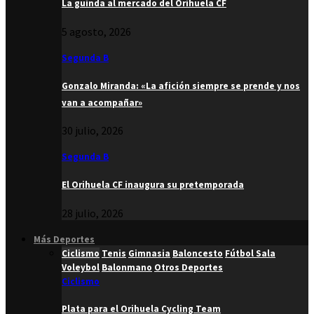
La guinda al mercado del Orihuela CF
5 agosto, 2026
Segunda B
Gonzalo Miranda: «La afición siempre se prende y nos
van a acompañar»
30 julio, 2026
Segunda B
El Orihuela CF inaugura su pretemporada
28 julio, 2026
Más Deportes
Ciclismo
Tenis
Gimnasia
Baloncesto
Fútbol Sala
Voleybol
Balonmano
Otros Deportes
Ciclismo
Plata para el Orihuela Cycling Team