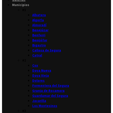
Municipios
#1
Albatera
Algorfa
Almoradí
Benejúzar
Benferri
Benijófar
Bigastro
Callosa de Segura
Catral
#2
Cox
Daya Nueva
Daya Vieja
Dolores
Formentera del Segura
Granja de Rocamora
Guardamar del Segura
Jacarilla
Los Montesinos
#3