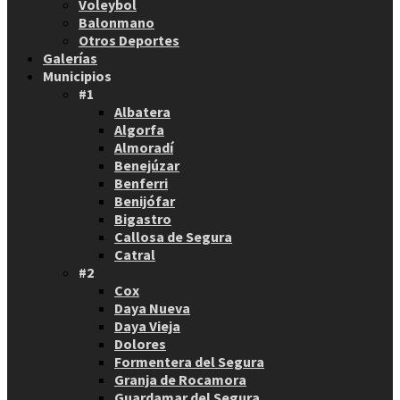
Voleybol
Balonmano
Otros Deportes
Galerías
Municipios
#1
Albatera
Algorfa
Almoradí
Benejúzar
Benferri
Benijófar
Bigastro
Callosa de Segura
Catral
#2
Cox
Daya Nueva
Daya Vieja
Dolores
Formentera del Segura
Granja de Rocamora
Guardamar del Segura