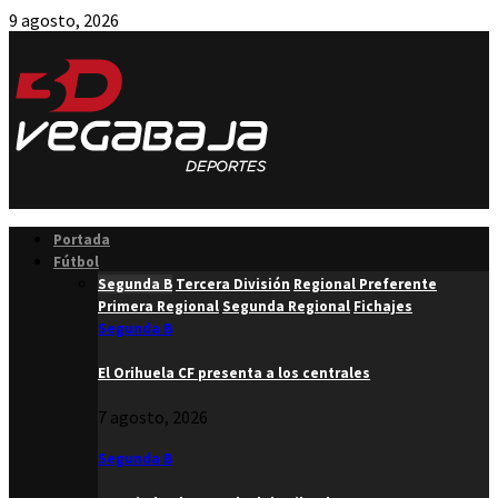
9 agosto, 2026
Facebook
Twitter
Instagram
Youtube
Email
Portada
Fútbol
Segunda B
Tercera División
Regional Preferente
Primera Regional
Segunda Regional
Fichajes
Segunda B
El Orihuela CF presenta a los centrales
7 agosto, 2026
Segunda B