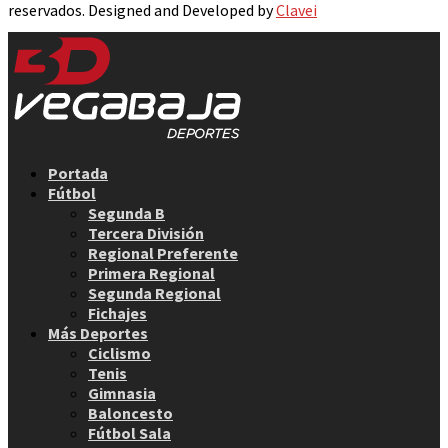
reservados. Designed and Developed by
Clavei
Facebook
Twitter
Instagram
Youtube
Email
Portada
Fútbol
Segunda B
Tercera División
Regional Preferente
Primera Regional
Segunda Regional
Fichajes
Más Deportes
Ciclismo
Tenis
Gimnasia
Baloncesto
Fútbol Sala