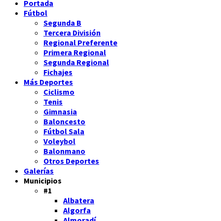
Portada
Fútbol
Segunda B
Tercera División
Regional Preferente
Primera Regional
Segunda Regional
Fichajes
Más Deportes
Ciclismo
Tenis
Gimnasia
Baloncesto
Fútbol Sala
Voleybol
Balonmano
Otros Deportes
Galerías
Municipios
#1
Albatera
Algorfa
Almoradí