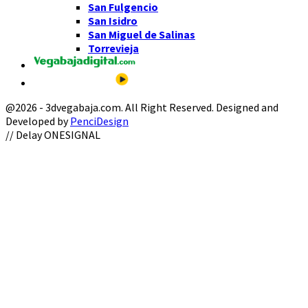
San Fulgencio
San Isidro
San Miguel de Salinas
Torrevieja
@2026 - 3dvegabaja.com. All Right Reserved. Designed and
Developed by
PenciDesign
Facebook
Twitter
Instagram
Youtube
Email
// Delay ONESIGNAL