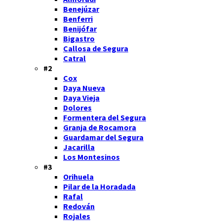
Benejúzar
Benferri
Benijófar
Bigastro
Callosa de Segura
Catral
#2
Cox
Daya Nueva
Daya Vieja
Dolores
Formentera del Segura
Granja de Rocamora
Guardamar del Segura
Jacarilla
Los Montesinos
#3
Orihuela
Pilar de la Horadada
Rafal
Redován
Rojales