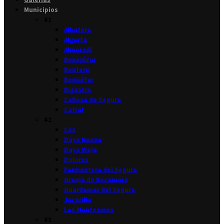
Municipios
#1
Albatera
Algorfa
Almoradí
Benejúzar
Benferri
Benijófar
Bigastro
Callosa de Segura
Catral
#2
Cox
Daya Nueva
Daya Vieja
Dolores
Formentera del Segura
Granja de Rocamora
Guardamar del Segura
Jacarilla
Los Montesinos
#3