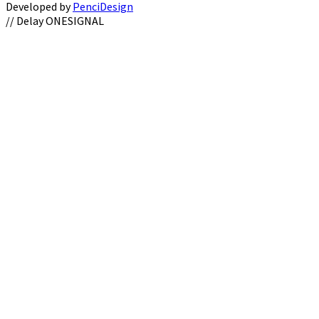
Developed by
PenciDesign
Facebook
Twitter
Instagram
Youtube
Email
// Delay ONESIGNAL