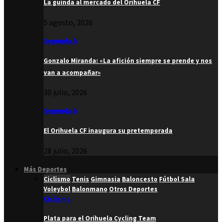
La guinda al mercado del Orihuela CF
5 agosto, 2026
Segunda B
Gonzalo Miranda: «La afición siempre se prende y nos
van a acompañar»
30 julio, 2026
Segunda B
El Orihuela CF inaugura su pretemporada
28 julio, 2026
Más Deportes
Ciclismo
Tenis
Gimnasia
Baloncesto
Fútbol Sala
Voleybol
Balonmano
Otros Deportes
Ciclismo
Plata para el Orihuela Cycling Team