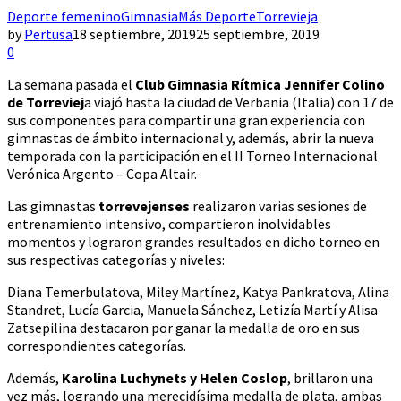
Deporte femenino
Gimnasia
Más Deporte
Torrevieja
by
Pertusa
18 septiembre, 2019
25 septiembre, 2019
0
La semana pasada el
Club Gimnasia Rítmica Jennifer Colino
de Torreviej
a viajó hasta la ciudad de Verbania (Italia) con 17 de
sus componentes para compartir una gran experiencia con
gimnastas de ámbito internacional y, además, abrir la nueva
temporada con la participación en el II Torneo Internacional
Verónica Argento – Copa Altair.
Las gimnastas
torrevejenses
realizaron varias sesiones de
entrenamiento intensivo, compartieron inolvidables
momentos y lograron grandes resultados en dicho torneo en
sus respectivas categorías y niveles:
Diana Temerbulatova, Miley Martínez, Katya Pankratova, Alina
Standret, Lucía Garcia, Manuela Sánchez, Letizía Martí y Alisa
Zatsepilina destacaron por ganar la medalla de oro en sus
correspondientes categorías.
Además,
Karolina Luchynets y Helen Coslop
, brillaron una
vez más, logrando una merecidísima medalla de plata, ambas