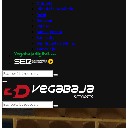
Orihuela
Pilar de la Horadada
Rafal
Redován
Rojales
San Fulgencio
San Isidro
San Miguel de Salinas
Torrevieja
Search
Search
for:
Facebook
Twitter
Instagram
Youtube
Email
Primary
Menu
Search
Search
for: