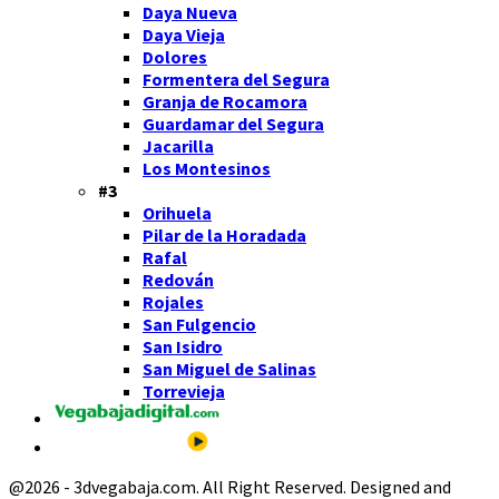
Daya Nueva
Daya Vieja
Dolores
Formentera del Segura
Granja de Rocamora
Guardamar del Segura
Jacarilla
Los Montesinos
#3
Orihuela
Pilar de la Horadada
Rafal
Redován
Rojales
San Fulgencio
San Isidro
San Miguel de Salinas
Torrevieja
@2026 - 3dvegabaja.com. All Right Reserved. Designed and