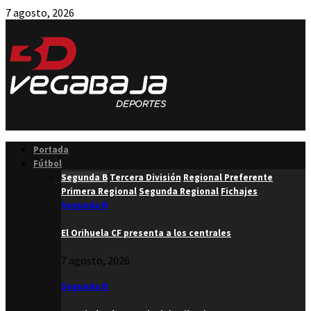
7 agosto, 2026
Facebook
Twitter
Instagram
Youtube
Email
Portada
Fútbol
Segunda B
Tercera División
Regional Preferente
Primera Regional
Segunda Regional
Fichajes
Segunda B
El Orihuela CF presenta a los centrales
7 agosto, 2026
Segunda B