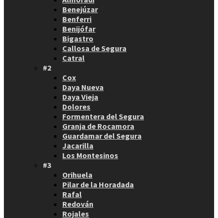
Benejúzar
Benferri
Benijófar
Bigastro
Callosa de Segura
Catral
#2
Cox
Daya Nueva
Daya Vieja
Dolores
Formentera del Segura
Granja de Rocamora
Guardamar del Segura
Jacarilla
Los Montesinos
#3
Orihuela
Pilar de la Horadada
Rafal
Redován
Rojales