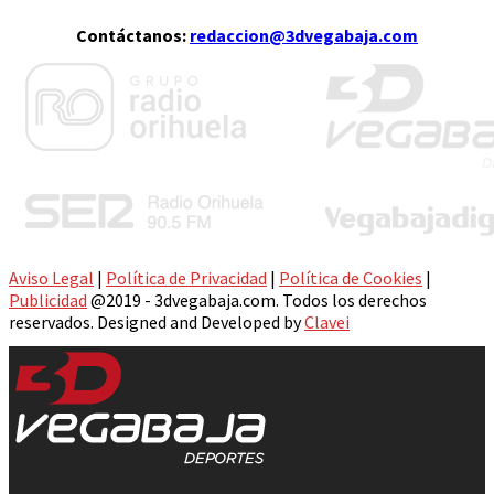
Contáctanos:
redaccion@3dvegabaja.com
Aviso Legal
|
Política de Privacidad
|
Política de Cookies
|
Publicidad
@2019 - 3dvegabaja.com. Todos los derechos
reservados. Designed and Developed by
Clavei
Facebook
Twitter
Instagram
Youtube
Email