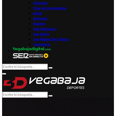
Orihuela
Pilar de la Horadada
Rafal
Redován
Rojales
San Fulgencio
San Isidro
San Miguel de Salinas
Torrevieja
Search
Search
for:
Facebook
Twitter
Instagram
Youtube
Email
Primary
Menu
Search
Search
for: