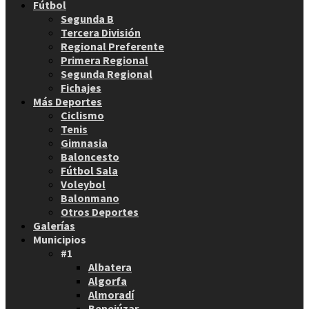
Fútbol
Segunda B
Tercera División
Regional Preferente
Primera Regional
Segunda Regional
Fichajes
Más Deportes
Ciclismo
Tenis
Gimnasia
Baloncesto
Fútbol Sala
Voleybol
Balonmano
Otros Deportes
Galerías
Municipios
#1
Albatera
Algorfa
Almoradí
Benejúzar