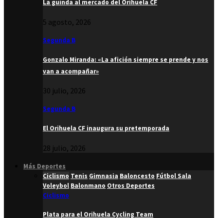
La guinda al mercado del Orihuela CF
5 agosto, 2026
Segunda B
Gonzalo Miranda: «La afición siempre se prende y nos
van a acompañar»
30 julio, 2026
Segunda B
El Orihuela CF inaugura su pretemporada
28 julio, 2026
Más Deportes
Ciclismo
Tenis
Gimnasia
Baloncesto
Fútbol Sala
Voleybol
Balonmano
Otros Deportes
Ciclismo
Plata para el Orihuela Cycling Team