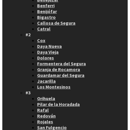
Benferri
Benijófar
Bigastro
Callosa de Segura
Catral
#2
Cox
Daya Nueva
Daya Vieja
Dolores
Formentera del Segura
Granja de Rocamora
Guardamar del Segura
Jacarilla
Los Montesinos
#3
Orihuela
Pilar de la Horadada
Rafal
Redován
Rojales
San Fulgencio