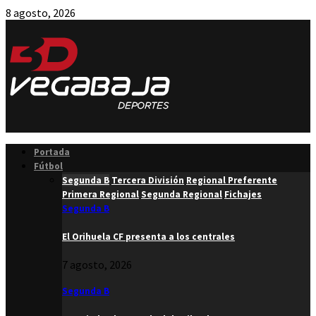
8 agosto, 2026
Facebook
Twitter
Instagram
Youtube
Email
Portada
Fútbol
Segunda B
Tercera División
Regional Preferente
Primera Regional
Segunda Regional
Fichajes
Segunda B
El Orihuela CF presenta a los centrales
7 agosto, 2026
Segunda B