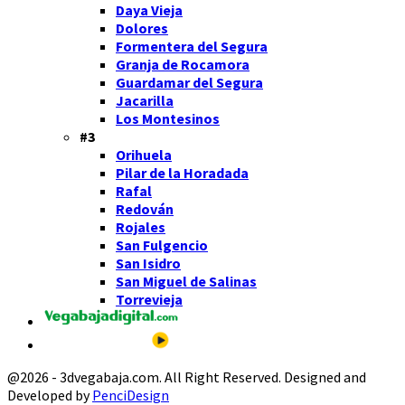
Daya Vieja
Dolores
Formentera del Segura
Granja de Rocamora
Guardamar del Segura
Jacarilla
Los Montesinos
#3
Orihuela
Pilar de la Horadada
Rafal
Redován
Rojales
San Fulgencio
San Isidro
San Miguel de Salinas
Torrevieja
@2026 - 3dvegabaja.com. All Right Reserved. Designed and
Developed by
PenciDesign