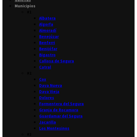
Municipios
#1
Albatera
Algorfa
Almoradí
Benejúzar
Benferri
Benijófar
Bigastro
Callosa de Segura
Catral
#2
Cox
Daya Nueva
Daya Vieja
Dolores
Formentera del Segura
Granja de Rocamora
Guardamar del Segura
Jacarilla
Los Montesinos
#3