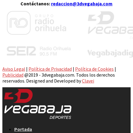
Contáctanos:
redaccion@3dvegabaja.com
Aviso Legal
|
Política de Privacidad
|
Política de Cookies
|
Publicidad
@2019 - 3dvegabaja.com. Todos los derechos
reservados. Designed and Developed by
Clavei
Facebook
Twitter
Instagram
Youtube
Email
Portada