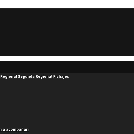
 Regional
Segunda Regional
Fichajes
an a acompañar»