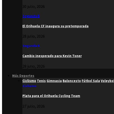
30 julio, 2026
Segunda B
El Orihuela CF inaugura su pretemporada
28 julio, 2026
Segunda B
Cambio inesperado para Kevin Toner
28 julio, 2026
Más Deportes
Ciclismo
Tenis
Gimnasia
Baloncesto
Fútbol Sala
Voleybo
Ciclismo
Plata para el Orihuela Cycling Team
27 julio, 2026