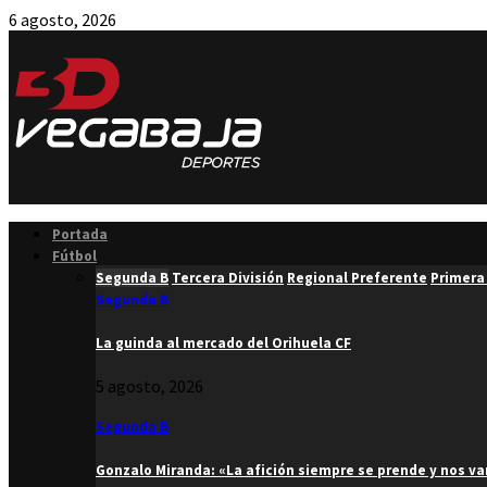
6 agosto, 2026
Facebook
Twitter
Instagram
Youtube
Email
Portada
Fútbol
Segunda B
Tercera División
Regional Preferente
Primera
Segunda B
La guinda al mercado del Orihuela CF
5 agosto, 2026
Segunda B
Gonzalo Miranda: «La afición siempre se prende y nos v