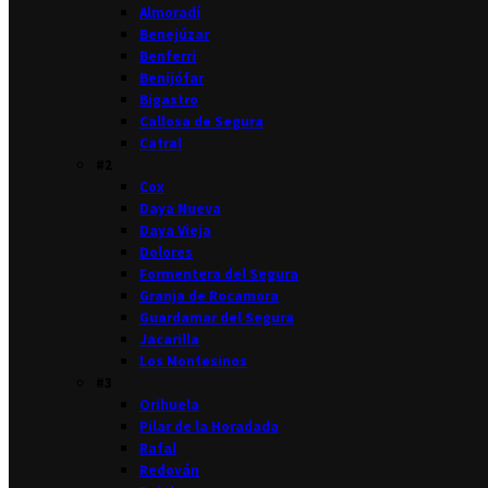
Almoradí
Benejúzar
Benferri
Benijófar
Bigastro
Callosa de Segura
Catral
#2
Cox
Daya Nueva
Daya Vieja
Dolores
Formentera del Segura
Granja de Rocamora
Guardamar del Segura
Jacarilla
Los Montesinos
#3
Orihuela
Pilar de la Horadada
Rafal
Redován