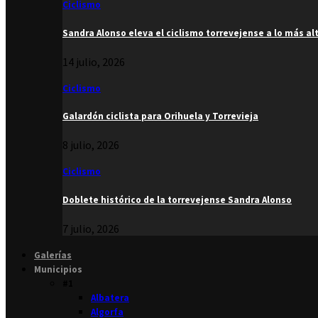
Ciclismo
Sandra Alonso eleva el ciclismo torrevejense a lo más al
14 julio, 2026
Ciclismo
Galardón ciclista para Orihuela y Torrevieja
8 julio, 2026
Ciclismo
Doblete histórico de la torrevejense Sandra Alonso
7 julio, 2026
Galerías
Municipios
#1
Albatera
Algorfa