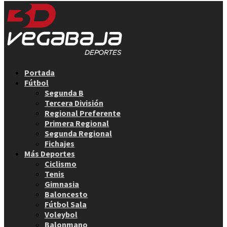
Facebook
Twitter
Instagram
Youtube
Email
Portada
Fútbol
Segunda B
Tercera División
Regional Preferente
Primera Regional
Segunda Regional
Fichajes
Más Deportes
Ciclismo
Tenis
Gimnasia
Baloncesto
Fútbol Sala
Voleybol
Balonmano