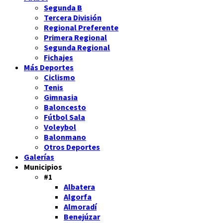
Segunda B
Tercera División
Regional Preferente
Primera Regional
Segunda Regional
Fichajes
Más Deportes
Ciclismo
Tenis
Gimnasia
Baloncesto
Fútbol Sala
Voleybol
Balonmano
Otros Deportes
Galerías
Municipios
#1
Albatera
Algorfa
Almoradí
Benejúzar