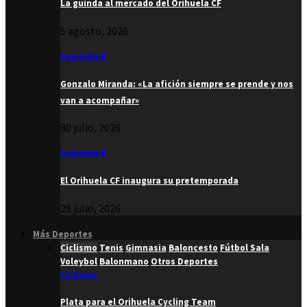
La guinda al mercado del Orihuela CF
5 agosto, 2026
Segunda B
Gonzalo Miranda: «La afición siempre se prende y nos
van a acompañar»
30 julio, 2026
Segunda B
El Orihuela CF inaugura su pretemporada
28 julio, 2026
Más Deportes
Ciclismo
Tenis
Gimnasia
Baloncesto
Fútbol Sala
Voleybol
Balonmano
Otros Deportes
Ciclismo
Plata para el Orihuela Cycling Team