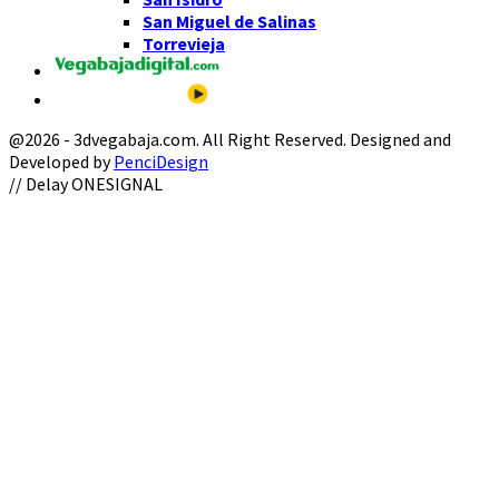
San Miguel de Salinas
Torrevieja
@2026 - 3dvegabaja.com. All Right Reserved. Designed and
Developed by
PenciDesign
Facebook
Twitter
Instagram
Youtube
Email
// Delay ONESIGNAL