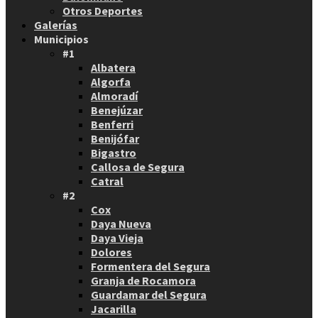
Otros Deportes
Galerías
Municipios
#1
Albatera
Algorfa
Almoradí
Benejúzar
Benferri
Benijófar
Bigastro
Callosa de Segura
Catral
#2
Cox
Daya Nueva
Daya Vieja
Dolores
Formentera del Segura
Granja de Rocamora
Guardamar del Segura
Jacarilla