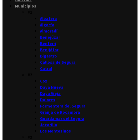
Municipios
#1
Albatera
Algorfa
Almoradí
Benejúzar
Benferri
Benijófar
Bigastro
Callosa de Segura
Catral
#2
Cox
Daya Nueva
Daya Vieja
Dolores
Formentera del Segura
Granja de Rocamora
Guardamar del Segura
Jacarilla
Los Montesinos
#3