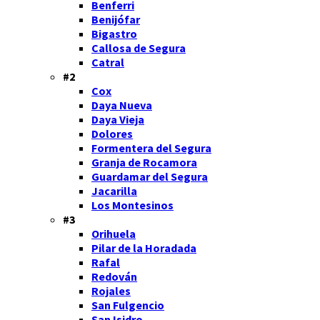
Benferri
Benijófar
Bigastro
Callosa de Segura
Catral
#2
Cox
Daya Nueva
Daya Vieja
Dolores
Formentera del Segura
Granja de Rocamora
Guardamar del Segura
Jacarilla
Los Montesinos
#3
Orihuela
Pilar de la Horadada
Rafal
Redován
Rojales
San Fulgencio
San Isidro