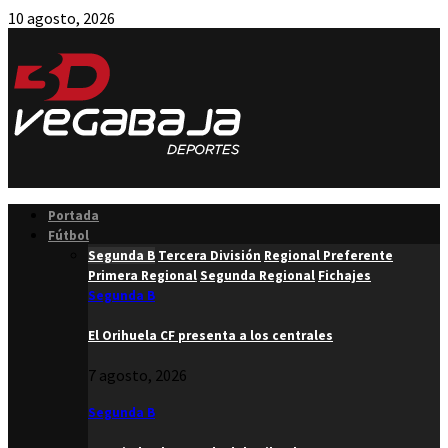
10 agosto, 2026
Facebook
Twitter
Instagram
Youtube
Email
Portada
Fútbol
Segunda B
Tercera División
Regional Preferente
Primera Regional
Segunda Regional
Fichajes
Segunda B
El Orihuela CF presenta a los centrales
7 agosto, 2026
Segunda B