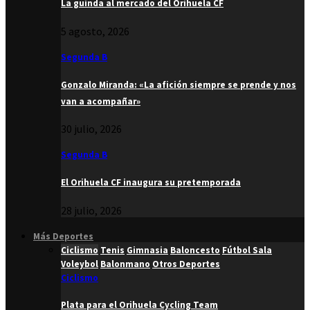
La guinda al mercado del Orihuela CF
5 agosto, 2026
Segunda B
Gonzalo Miranda: «La afición siempre se prende y nos
van a acompañar»
30 julio, 2026
Segunda B
El Orihuela CF inaugura su pretemporada
28 julio, 2026
Más Deportes
Ciclismo
Tenis
Gimnasia
Baloncesto
Fútbol Sala
Voleybol
Balonmano
Otros Deportes
Ciclismo
Plata para el Orihuela Cycling Team