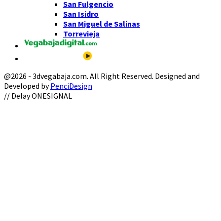
San Fulgencio
San Isidro
San Miguel de Salinas
Torrevieja
@2026 - 3dvegabaja.com. All Right Reserved. Designed and
Developed by
PenciDesign
Facebook
Twitter
Instagram
Youtube
Email
// Delay ONESIGNAL