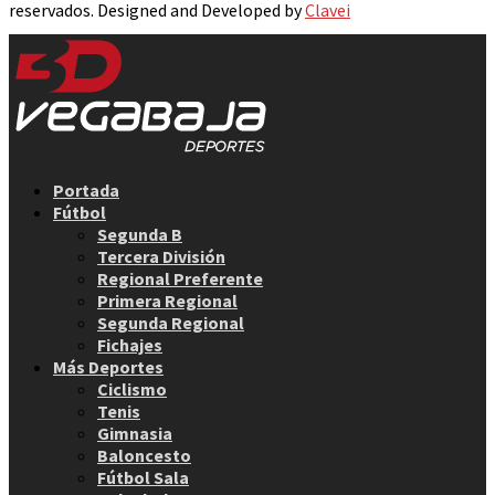
reservados. Designed and Developed by
Clavei
Facebook
Twitter
Instagram
Youtube
Email
Portada
Fútbol
Segunda B
Tercera División
Regional Preferente
Primera Regional
Segunda Regional
Fichajes
Más Deportes
Ciclismo
Tenis
Gimnasia
Baloncesto
Fútbol Sala