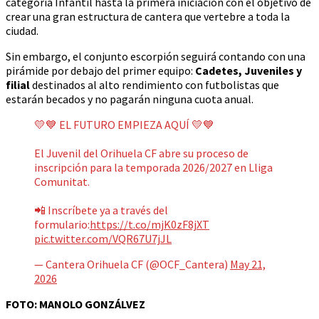
categoría Infantil hasta la primera iniciación con el objetivo de
crear una gran estructura de cantera que vertebre a toda la
ciudad.
Sin embargo, el conjunto escorpión seguirá contando con una
pirámide por debajo del primer equipo:
Cadetes, Juveniles y
filial
destinados al alto rendimiento con futbolistas que
estarán becados y no pagarán ninguna cuota anual.
💛💙 EL FUTURO EMPIEZA AQUÍ 💛💙
El Juvenil del Orihuela CF abre su proceso de
inscripción para la temporada 2026/2027 en Lliga
Comunitat.
📲 Inscríbete ya a través del
formulario:
https://t.co/mjK0zF8jXT
pic.twitter.com/VQR67U7jJL
— Cantera Orihuela CF (@OCF_Cantera)
May 21,
2026
FOTO: MANOLO GONZÁLVEZ