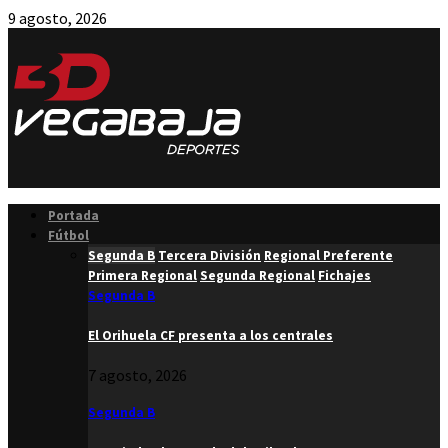
9 agosto, 2026
Facebook
Twitter
Instagram
Youtube
Email
Portada
Fútbol
Segunda B
Tercera División
Regional Preferente
Primera Regional
Segunda Regional
Fichajes
Segunda B
El Orihuela CF presenta a los centrales
7 agosto, 2026
Segunda B