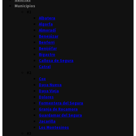
Municipios
#1
Albatera
Algorfa
Almoradí
Benejúzar
Benferri
Benijófar
Bigastro
Callosa de Segura
Catral
#2
Cox
Daya Nueva
Daya Vieja
Dolores
Formentera del Segura
Granja de Rocamora
Guardamar del Segura
Jacarilla
Los Montesinos
#3