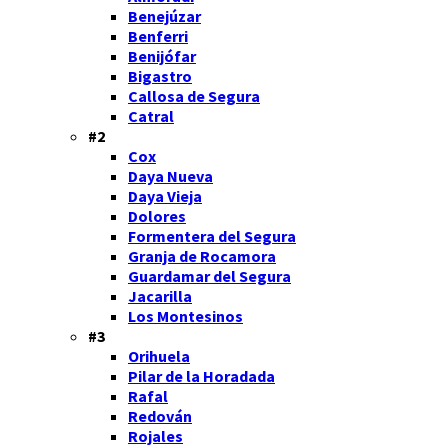
Benejúzar
Benferri
Benijófar
Bigastro
Callosa de Segura
Catral
#2
Cox
Daya Nueva
Daya Vieja
Dolores
Formentera del Segura
Granja de Rocamora
Guardamar del Segura
Jacarilla
Los Montesinos
#3
Orihuela
Pilar de la Horadada
Rafal
Redován
Rojales