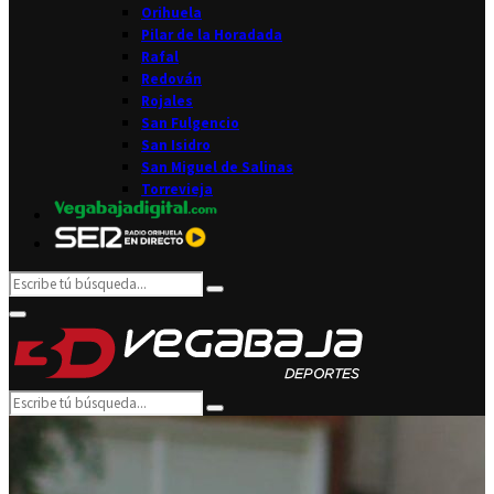
Orihuela
Pilar de la Horadada
Rafal
Redován
Rojales
San Fulgencio
San Isidro
San Miguel de Salinas
Torrevieja
Search
Search
for:
Facebook
Twitter
Instagram
Youtube
Email
Primary
Menu
Search
Search
for: