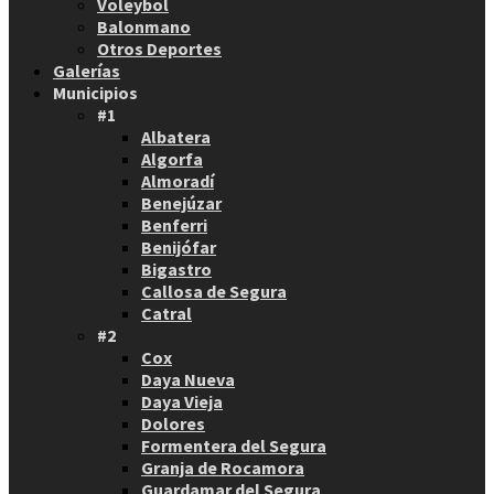
Voleybol
Balonmano
Otros Deportes
Galerías
Municipios
#1
Albatera
Algorfa
Almoradí
Benejúzar
Benferri
Benijófar
Bigastro
Callosa de Segura
Catral
#2
Cox
Daya Nueva
Daya Vieja
Dolores
Formentera del Segura
Granja de Rocamora
Guardamar del Segura