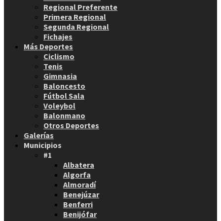
Regional Preferente
Primera Regional
Segunda Regional
Fichajes
Más Deportes
Ciclismo
Tenis
Gimnasia
Baloncesto
Fútbol Sala
Voleybol
Balonmano
Otros Deportes
Galerías
Municipios
#1
Albatera
Algorfa
Almoradí
Benejúzar
Benferri
Benijófar