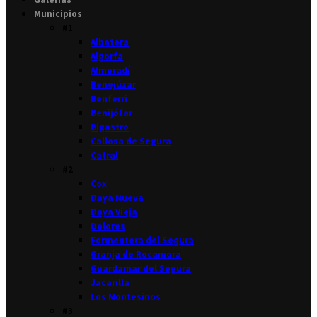
Municipios
#1
Albatera
Algorfa
Almoradí
Benejúzar
Benferri
Benijófar
Bigastro
Callosa de Segura
Catral
#2
Cox
Daya Nueva
Daya Vieja
Dolores
Formentera del Segura
Granja de Rocamora
Guardamar del Segura
Jacarilla
Los Montesinos
#3