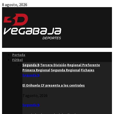
8 agosto, 2026
Facebook
Twitter
Instagram
Youtube
Email
Portada
Fútbol
Segunda B
Tercera División
Regional Preferente
Primera Regional
Segunda Regional
Fichajes
Segunda B
El Orihuela CF presenta a los centrales
7 agosto, 2026
Segunda B