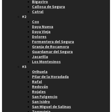
Bigastro
Callosa de Segura
Catral
#2
Cox
Daya Nueva
Daya Vieja
Dolores
Formentera del Segura
Granja de Rocamora
Guardamar del Segura
Jacarilla
Los Montesinos
#3
Orihuela
Pilar de la Horadada
Rafal
Redován
Rojales
San Fulgencio
San Isidro
San Miguel de Salinas
Torrevieja