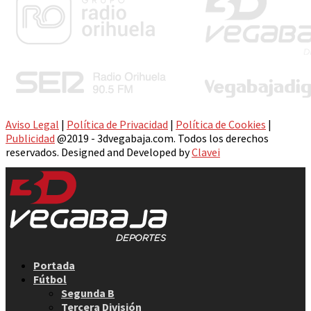
Aviso Legal
|
Política de Privacidad
|
Política de Cookies
|
Publicidad
@2019 - 3dvegabaja.com. Todos los derechos
reservados. Designed and Developed by
Clavei
Facebook
Twitter
Instagram
Youtube
Email
Portada
Fútbol
Segunda B
Tercera División