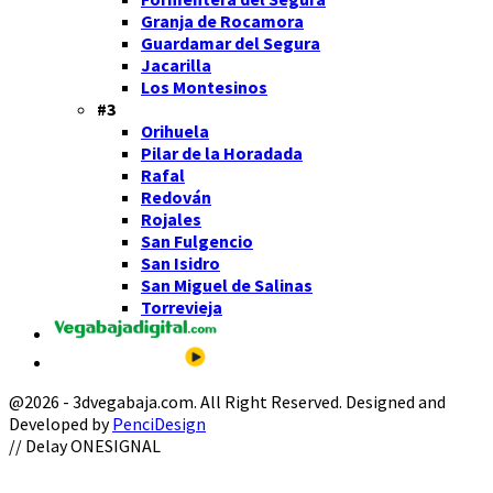
Granja de Rocamora
Guardamar del Segura
Jacarilla
Los Montesinos
#3
Orihuela
Pilar de la Horadada
Rafal
Redován
Rojales
San Fulgencio
San Isidro
San Miguel de Salinas
Torrevieja
@2026 - 3dvegabaja.com. All Right Reserved. Designed and
Developed by
PenciDesign
Facebook
Twitter
Instagram
Youtube
Email
// Delay ONESIGNAL