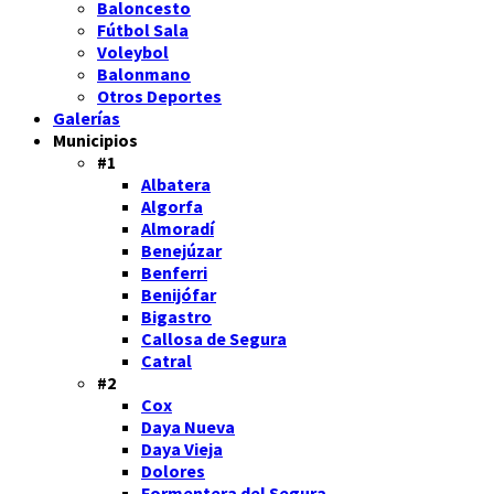
Baloncesto
Fútbol Sala
Voleybol
Balonmano
Otros Deportes
Galerías
Municipios
#1
Albatera
Algorfa
Almoradí
Benejúzar
Benferri
Benijófar
Bigastro
Callosa de Segura
Catral
#2
Cox
Daya Nueva
Daya Vieja
Dolores
Formentera del Segura