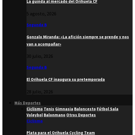
La guinda al mercado del Orihuela CF
5 agosto, 2026
Segunda B
Gonzalo Miranda: «La afición siempre se prende y nos
van a acompañar»
30 julio, 2026
Segunda B
El Orihuela CF inaugura su pretemporada
28 julio, 2026
Más Deportes
Ciclismo
Tenis
Gimnasia
Baloncesto
Fútbol Sala
Voleybol
Balonmano
Otros Deportes
Ciclismo
Plata para el Orihuela Cycling Team