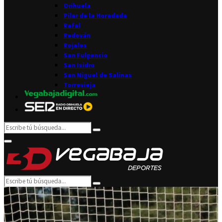
Orihuela
Pilar de la Horadada
Rafal
Redován
Rojales
San Fulgencio
San Isidro
San Miguel de Salinas
Torrevieja
Search
Search
for:
Facebook
Twitter
Instagram
Youtube
Email
Primary
Menu
Search
Search
for: