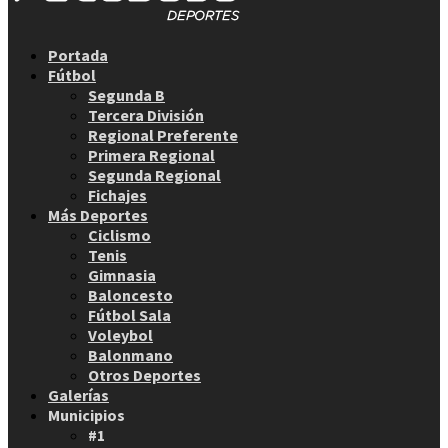
Facebook
Twitter
Instagram
Youtube
Email
Portada
Fútbol
Segunda B
Tercera División
Regional Preferente
Primera Regional
Segunda Regional
Fichajes
Más Deportes
Ciclismo
Tenis
Gimnasia
Baloncesto
Fútbol Sala
Voleybol
Balonmano
Otros Deportes
Galerías
Municipios
#1