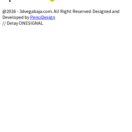
@2026 - 3dvegabaja.com. All Right Reserved. Designed and
Developed by
PenciDesign
Facebook
Twitter
Instagram
Youtube
Email
// Delay ONESIGNAL