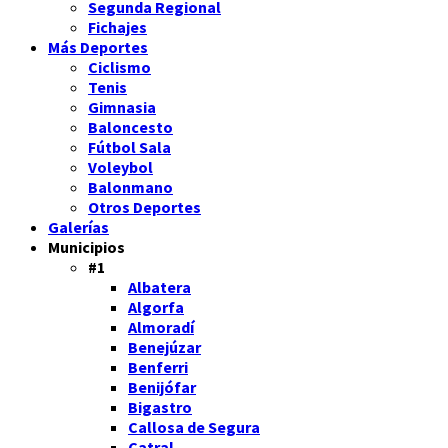
Segunda Regional
Fichajes
Más Deportes
Ciclismo
Tenis
Gimnasia
Baloncesto
Fútbol Sala
Voleybol
Balonmano
Otros Deportes
Galerías
Municipios
#1
Albatera
Algorfa
Almoradí
Benejúzar
Benferri
Benijófar
Bigastro
Callosa de Segura
Catral