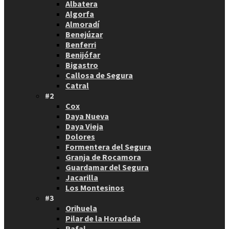
Albatera
Algorfa
Almoradí
Benejúzar
Benferri
Benijófar
Bigastro
Callosa de Segura
Catral
#2
Cox
Daya Nueva
Daya Vieja
Dolores
Formentera del Segura
Granja de Rocamora
Guardamar del Segura
Jacarilla
Los Montesinos
#3
Orihuela
Pilar de la Horadada
Rafal