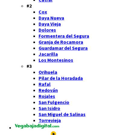
#2
Cox
Daya Nueva
Daya Vieja
Dolores
Formentera del Segura
Granja de Rocamora
Guardamar del Segura
Jacarilla
Los Montesinos
#3
Orihuela
Pilar de la Horadada
Rafal
Redován
Rojales
San Fulgencio
San Isidro
San Miguel de Salinas
Torrevieja