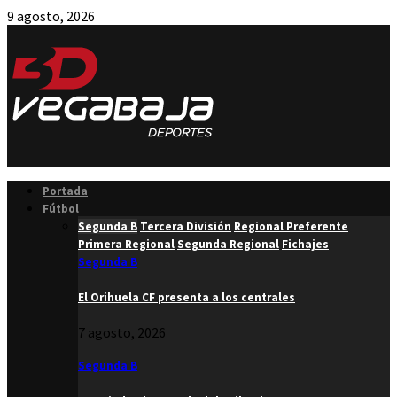
9 agosto, 2026
Facebook
Twitter
Instagram
Youtube
Email
Portada
Fútbol
Segunda B
Tercera División
Regional Preferente
Primera Regional
Segunda Regional
Fichajes
Segunda B
El Orihuela CF presenta a los centrales
7 agosto, 2026
Segunda B