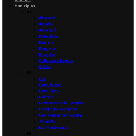
Municipios
#1
Albatera
Algorfa
Almoradí
Benejúzar
Benferri
Benijófar
Bigastro
Callosa de Segura
Catral
#2
Cox
Daya Nueva
Daya Vieja
Dolores
Formentera del Segura
Granja de Rocamora
Guardamar del Segura
Jacarilla
Los Montesinos
#3