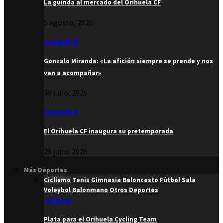
La guinda al mercado del Orihuela CF
5 agosto, 2026
Segunda B
Gonzalo Miranda: «La afición siempre se prende y nos
van a acompañar»
30 julio, 2026
Segunda B
El Orihuela CF inaugura su pretemporada
28 julio, 2026
Más Deportes
Ciclismo
Tenis
Gimnasia
Baloncesto
Fútbol Sala
Voleybol
Balonmano
Otros Deportes
Ciclismo
Plata para el Orihuela Cycling Team