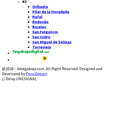
#3
Orihuela
Pilar de la Horadada
Rafal
Redován
Rojales
San Fulgencio
San Isidro
San Miguel de Salinas
Torrevieja
@2026 - 3dvegabaja.com. All Right Reserved. Designed and
Developed by
PenciDesign
Facebook
Twitter
Instagram
Youtube
Email
// Delay ONESIGNAL