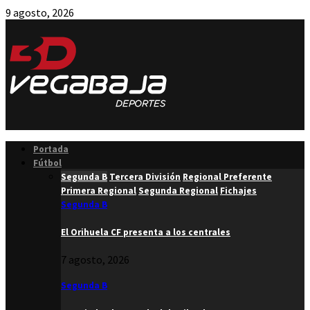
9 agosto, 2026
Facebook
Twitter
Instagram
Youtube
Email
Portada
Fútbol
Segunda B
Tercera División
Regional Preferente
Primera Regional
Segunda Regional
Fichajes
Segunda B
El Orihuela CF presenta a los centrales
7 agosto, 2026
Segunda B