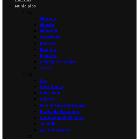
Municipios
#1
Albatera
Algorfa
Almoradí
Benejúzar
Benferri
Benijófar
Bigastro
Callosa de Segura
Catral
#2
Cox
Daya Nueva
Daya Vieja
Dolores
Formentera del Segura
Granja de Rocamora
Guardamar del Segura
Jacarilla
Los Montesinos
#3