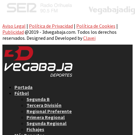
Aviso Legal
|
Política de Privacidad
|
Política de Cookies
|
Publicidad
@2019 - 3dvegabaja.com. Todos los derechos
reservados. Designed and Developed by
Clavei
Facebook
Twitter
Instagram
Youtube
Email
Portada
Fútbol
Segunda B
Tercera División
Regional Preferente
Primera Regional
Segunda Regional
Fichajes