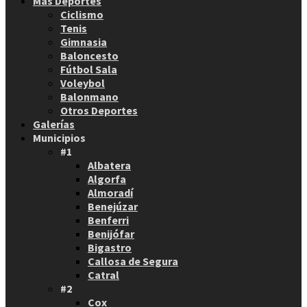
Más Deportes
Ciclismo
Tenis
Gimnasia
Baloncesto
Fútbol Sala
Voleybol
Balonmano
Otros Deportes
Galerías
Municipios
#1
Albatera
Algorfa
Almoradí
Benejúzar
Benferri
Benijófar
Bigastro
Callosa de Segura
Catral
#2
Cox