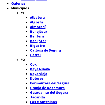
Galerías
Municipios
#1
Albatera
Algorfa
Almoradí
Benejúzar
Benferri
Benijófar
Bigastro
Callosa de Segura
Catral
#2
Cox
Daya Nueva
Daya Vieja
Dolores
Formentera del Segura
Granja de Rocamora
Guardamar del Segura
Jacarilla
Los Montesinos