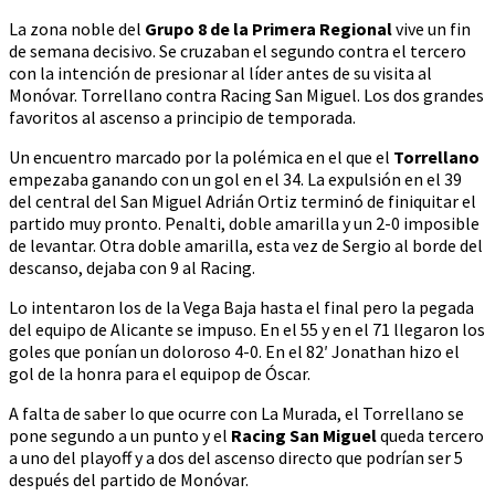
La zona noble del
Grupo 8 de la Primera Regional
vive un fin
de semana decisivo. Se cruzaban el segundo contra el tercero
con la intención de presionar al líder antes de su visita al
Monóvar. Torrellano contra Racing San Miguel. Los dos grandes
favoritos al ascenso a principio de temporada.
Un encuentro marcado por la polémica en el que el
Torrellano
empezaba ganando con un gol en el 34. La expulsión en el 39
del central del San Miguel Adrián Ortiz terminó de finiquitar el
partido muy pronto. Penalti, doble amarilla y un 2-0 imposible
de levantar. Otra doble amarilla, esta vez de Sergio al borde del
descanso, dejaba con 9 al Racing.
Lo intentaron los de la Vega Baja hasta el final pero la pegada
del equipo de Alicante se impuso. En el 55 y en el 71 llegaron los
goles que ponían un doloroso 4-0. En el 82′ Jonathan hizo el
gol de la honra para el equipop de Óscar.
A falta de saber lo que ocurre con La Murada, el Torrellano se
pone segundo a un punto y el
Racing San Miguel
queda tercero
a uno del playoff y a dos del ascenso directo que podrían ser 5
después del partido de Monóvar.