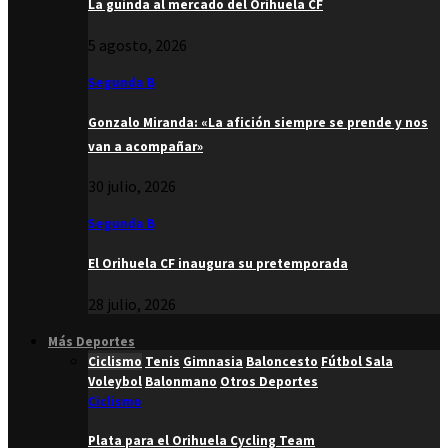
La guinda al mercado del Orihuela CF
5 agosto, 2026
Segunda B
Gonzalo Miranda: «La afición siempre se prende y nos
van a acompañar»
30 julio, 2026
Segunda B
El Orihuela CF inaugura su pretemporada
28 julio, 2026
Más Deportes
Ciclismo
Tenis
Gimnasia
Baloncesto
Fútbol Sala
Voleybol
Balonmano
Otros Deportes
Ciclismo
Plata para el Orihuela Cycling Team