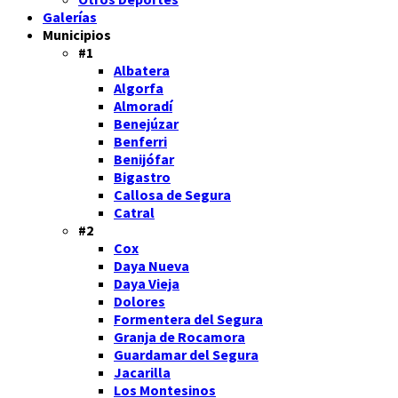
Galerías
Municipios
#1
Albatera
Algorfa
Almoradí
Benejúzar
Benferri
Benijófar
Bigastro
Callosa de Segura
Catral
#2
Cox
Daya Nueva
Daya Vieja
Dolores
Formentera del Segura
Granja de Rocamora
Guardamar del Segura
Jacarilla
Los Montesinos