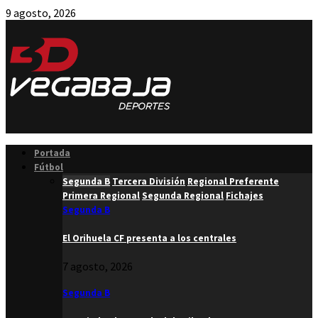
9 agosto, 2026
Facebook
Twitter
Instagram
Youtube
Email
Portada
Fútbol
Segunda B
Tercera División
Regional Preferente
Primera Regional
Segunda Regional
Fichajes
Segunda B
El Orihuela CF presenta a los centrales
7 agosto, 2026
Segunda B