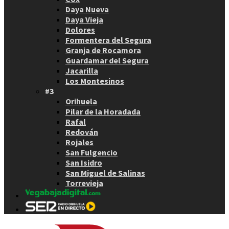
Daya Nueva
Daya Vieja
Dolores
Formentera del Segura
Granja de Rocamora
Guardamar del Segura
Jacarilla
Los Montesinos
#3
Orihuela
Pilar de la Horadada
Rafal
Redován
Rojales
San Fulgencio
San Isidro
San Miguel de Salinas
Torrevieja