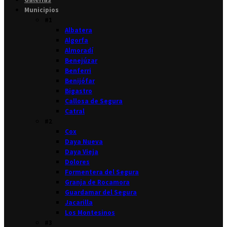
Municipios
#1
Albatera
Algorfa
Almoradí
Benejúzar
Benferri
Benijófar
Bigastro
Callosa de Segura
Catral
#2
Cox
Daya Nueva
Daya Vieja
Dolores
Formentera del Segura
Granja de Rocamora
Guardamar del Segura
Jacarilla
Los Montesinos
#3