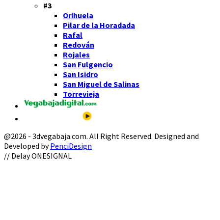
#3
Orihuela
Pilar de la Horadada
Rafal
Redován
Rojales
San Fulgencio
San Isidro
San Miguel de Salinas
Torrevieja
@2026 - 3dvegabaja.com. All Right Reserved. Designed and
Developed by
PenciDesign
Facebook
Twitter
Instagram
Youtube
Email
// Delay ONESIGNAL