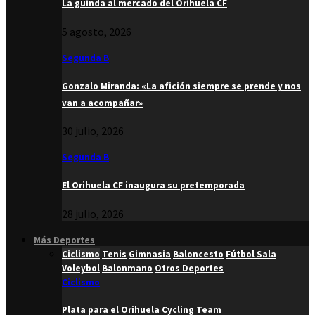
La guinda al mercado del Orihuela CF
5 agosto, 2026
Segunda B
Gonzalo Miranda: «La afición siempre se prende y nos
van a acompañar»
30 julio, 2026
Segunda B
El Orihuela CF inaugura su pretemporada
28 julio, 2026
Más Deportes
Ciclismo
Tenis
Gimnasia
Baloncesto
Fútbol Sala
Voleybol
Balonmano
Otros Deportes
Ciclismo
Plata para el Orihuela Cycling Team