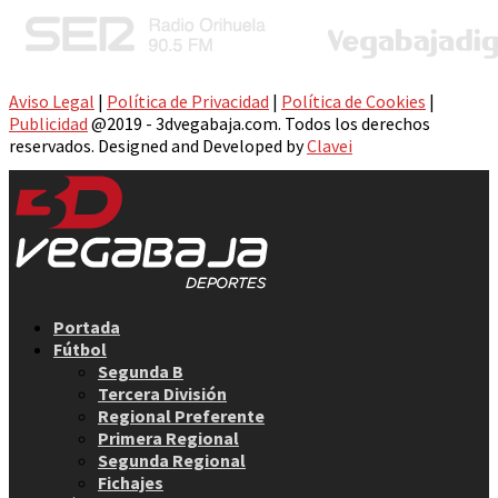
Aviso Legal
|
Política de Privacidad
|
Política de Cookies
|
Publicidad
@2019 - 3dvegabaja.com. Todos los derechos
reservados. Designed and Developed by
Clavei
Facebook
Twitter
Instagram
Youtube
Email
Portada
Fútbol
Segunda B
Tercera División
Regional Preferente
Primera Regional
Segunda Regional
Fichajes